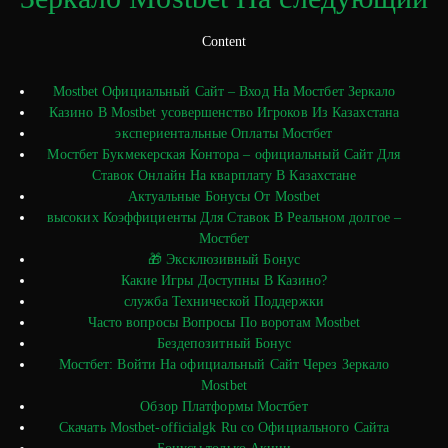
Content
Mostbet Официальный Сайт – Вход На Мостбет Зеркало
Казино В Mostbet усовершенство Игроков Из Казахстана
экспериентальные Оплаты Мостбет
Мостбет Букмекерская Контора – официальный Сайт Для
Ставок Онлайн На кварплату В Казахстане
Актуальные Бонусы От Mostbet
высоких Коэффициенты Для Ставок В Реальном долгое –
Мостбет
🎁 Эксклюзивный Бонус
Какие Игры Доступны В Казино?
служба Технической Поддержки
Часто вопросы Вопросы По воротам Mostbet
Бездепозитный Бонус
Мостбет: Войти На официальный Сайт Через Зеркало
Mostbet
Обзор Платформы Мостбет
Скачать Mostbet-officialgk Ru со Официального Сайта