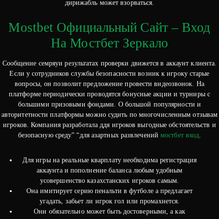
дирижабль может взорваться.
Mostbet Официальный Сайт – Вход
На Мостбет Зеркало
Сообщение семряуи результатах проверки движется в аккаунт клиента.
Если у сотрудников службы безопасности возник к игроку старые
вопросы, он позволит предложение провести видеозвонок. На
платформе периодически проводятся бонусные акции и турниры с
большими призовыми фондами. О большой популярности и
авторитетности платформы можно судить по многочисленным отзывам
игроков. Компания разработала ддя игроков выгодные обстоятельств и
безопасную среду” “для азартных развлечений
мостбет вход
.
Для игры на реальные кварплату необходима регистрация
аккаунта и пополнение баланса любым удобным
усовершенство казахстанских игроков самым.
Она имитирует серию пенальти в футболе а предлагает
угадать, забьет ли игрок гол или промахнется.
Они обязательно может быть достоверными, а как