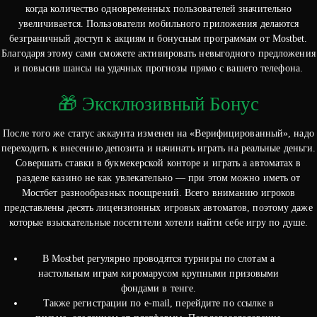
когда количество одновременных пользователей значительно
увеличивается. Пользователи мобильного приложения делаются
безграничный доступ к акциям и бонусным программам от Mostbet.
Благодаря этому сами сможете активировать невыгодного предложения
и повысив шансы на удачных прогнозы прямо с вашего телефона.
🎁 Эксклюзивный Бонус
После того же статус аккаунта изменен на «Верифицированный», надо
переходить к внесению депозита и начинать играть на реальные деньги.
Совершать ставки в букмекерской конторе и играть а автоматах в
разделе казино не как увлекательно — при этом можно иметь от
Мостбет разнообразных поощрений. Всего вниманию игроков
представлены десять лицензионных игровых автоматов, поэтому даже
которые взыскательные посетители хотели найти себе игру по душе.
В Mostbet регулярно проводятся турниры по слотам а
настольным играм киромарусом крупными призовыми
фондами в тенге.
Также регистрации по e-mail, перейдите по ссылке в