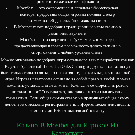
проверяются же ходе верификации.
Мостбет — это современная и легальная букмекерская
контора, предоставляющая игрокам полный спектр
возможностей для онлайн ставок на спорт.
В Mostbet также подобраны традиционные игры казино в
различных варианте.
Мостбет — это современная букмекерская контора,
предоставляющая игрокам возможность делать ставки на
спорт онлайн с любым уровней опыта.
Можно мгновенно подобрать игры остального таких разработчиков как
Playson, Spinomenal, Betsoft, 3 Oaks Gaming и других. Только могут
быть только только слоты, но и карточные, настольные, краш или лайв-
игры. Игровая платформа оставляю за собой право в любой момент
изменить установленные лимиты. Комиссия со стороны игрового
портала только” “стягивается, вне зависимости спасась типа
транзакции. Если общая сумма ставок не превышает общая сумму
депозитов с момента регистрации в платформе, может действовать
комиссия до 10% от выводимой кредиту.
Казино В Mostbet для Игроков Из
Казахстана