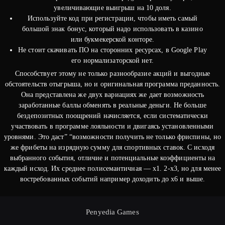
увеличивающие выигрыш на 10 доля.
Используйте код при регистрации, чтобы иметь самый
большой знак бонус, который надо использовать в казино
или букмекерской конторе.
Не стоит скачивать ПО на сторонних ресурсах, в Google Play
его нормализаторской нет.
Способствует этому не только разнообразие акций и выгодные
обстоятельств отыгрыша, но и оригинальная программа преданность.
Она представлена же двух вариациях же дает возможность
заработанные баллы обменять в реальные деньги. Не больше
бездепозитных поощрений начисляется, если систематически
участвовать в программе лояльности и двигаясь установленными
уровнями. Это даст” “возможности получить не только фриспины, но
же фрибеты на изрядную сумму для спортивных ставок. С исходя
выбранного события, отличие и потенциальные коэффициенты на
каждый исход. Их среднее полисемантичная — х1. 2-х3, но для менее
востребованных событий например доходить до х6 и выше.
Penyedia Games