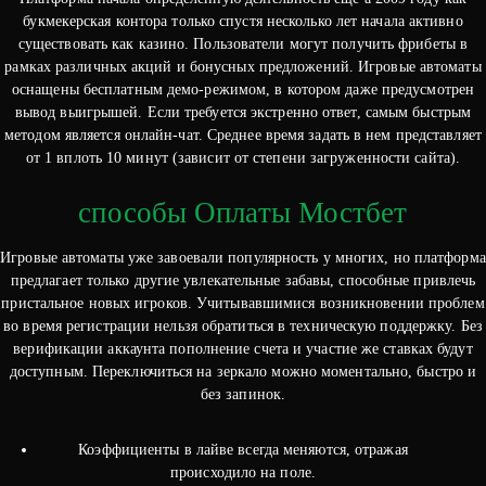
букмекерская контора только спустя несколько лет начала активно
существовать как казино. Пользователи могут получить фрибеты в
рамках различных акций и бонусных предложений. Игровые автоматы
оснащены бесплатным демо-режимом, в котором даже предусмотрен
вывод выигрышей. Если требуется экстренно ответ, самым быстрым
методом является онлайн-чат. Среднее время задать в нем представляет
от 1 вплоть 10 минут (зависит от степени загруженности сайта).
способы Оплаты Мостбет
Игровые автоматы уже завоевали популярность у многих, но платформа
предлагает только другие увлекательные забавы, способные привлечь
пристальное новых игроков. Учитывавшимися возникновении проблем
во время регистрации нельзя обратиться в техническую поддержку. Без
верификации аккаунта пополнение счета и участие же ставках будут
доступным. Переключиться на зеркало можно моментально, быстро и
без запинок.
Коэффициенты в лайве всегда меняются, отражая
происходило на поле.