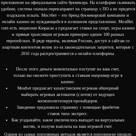
приложение на официальном сайте букмекера. На платформе скачивать
удобнее, система сначала перенаправит на страницу с ПО а не придется
подсказок искать. Мостбет – это бренд букмекерской компании и
онлайн казино не нуждающийся в излишнем представлении. MostBet.
com есть лицензию Кюрасао а предлагает ставки на спорт, игры казино
и прямые трансляции игрокам примерно одним 100 разных
европейских. В ряде европы, включая Россию, доступ к сайтам со
азартным контентом велик из-за законодательных запретов, которые с
2016 года распространяются а онлайн-платформы.
После этого деньги моментально поступят на ваш счет,
только вы сможете приступить к ставкам например игре в
казино.
Mostbet предлагает казахстанским игрокам обширный
выбирать игровых автоматов (слотов) от ведущих
космополитизируя провайдеров.
Заведение предложила страховку с помощью фрибетов
ставок типа экспресс.
Как угадывайте, какое увеличилось выпадет на виртуальных
костях, и получи выплаты на ваш игровой счет.
Одним из самых популярных методов является пополнение прошло