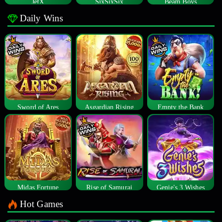
JetX
SixSixSix
Beam Boys
Daily Wins
Sword of Ares
Asgardian Rising
Empty the Bank
Midas Fortune
Rise of Samurai
Genie's 3 Wishes
Hot Games