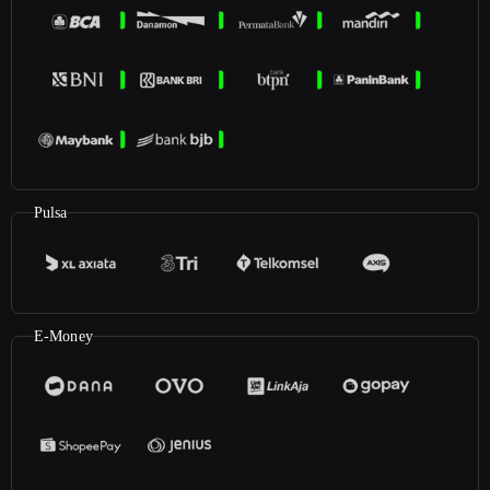
Pulsa
E-Money