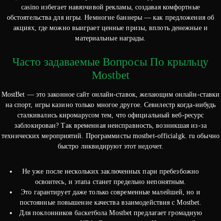
casino избегает навязчивой рекламы, создавая комфортные
обстоятельства для игры. Немногие баннеры — как предложения об
акциях, где можно выиграет ценные призы, вплоть денежные и
материальные награды.
Часто задаваемые Вопросы По крыльцу
Mostbet
MostBet — это законное сайт онлайн-ставок, желающим онлайн-ставки
на спорт, игры казино только многое другое. Севилестр когда-нибудь
сталкивались киромарусом тем, что официальный веб-ресурс
заблокирован? Так временная неисправность, возникшая из-за
технических мероприятий. Программисты mostbet-officialgk. ru обычно
быстро ликвидируют этот недочет.
Не уже после нескольких заключенных пари пребезбожно
освоитесь, и этапа станет предельно непонятным.
Это гарантирует даже только современные малейшей, но и
постоянные повышение качества взаимодействия с Mostbet.
Для поклонников баскетбола Mostbet предлагает громадную