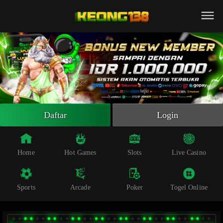
Beranda
Slot Online
Live Casino
Sportsbook
Arcade
Togel Online
Daftar
Login
Poker
Whatsapp
Home
Hot Games
Slots
Live Casino
Telegram
Sports
Arcade
Poker
Togel Online
Livechat