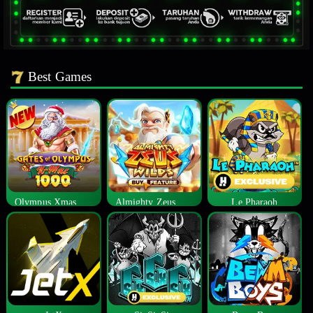
Best Games
Olympus Xmas 1000
Almighty Zeus Wilds™
Le Pharaoh