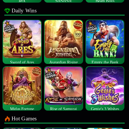
JetX
SixSixSix
Beam Boys
Daily Wins
Sword of Ares
Asgardian Rising
Empty the Bank
Midas Fortune
Rise of Samurai
Genie's 3 Wishes
Hot Games