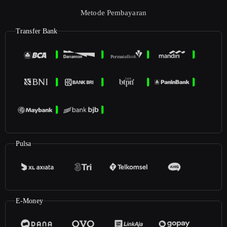
Metode Pembayaran
Transfer Bank
Pulsa
E-Money