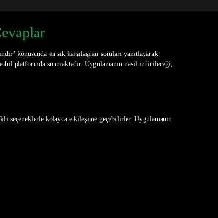
Cevaplar
indir’ konusunda en sık karşılaşılan soruları yanıtlayarak
mobil platformda sunmaktadır. Uygulamanın nasıl indirileceği,
klı seçeneklerle kolayca etkileşime geçebilirler. Uygulamanın