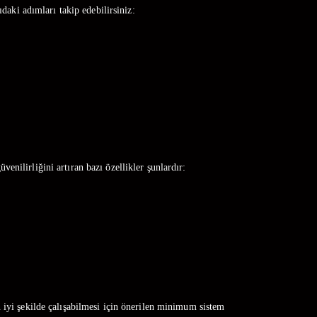
aki adımları takip edebilirsiniz:
enilirliğini artıran bazı özellikler şunlardır:
 iyi şekilde çalışabilmesi için önerilen minimum sistem