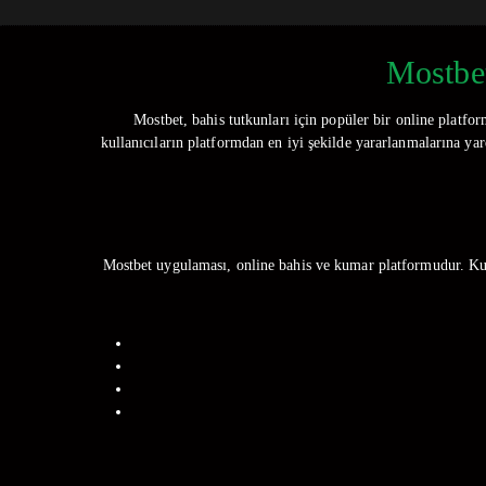
Mostbet
Mostbet, bahis tutkunları için popüler bir online platfor
kullanıcıların platformdan en iyi şekilde yararlanmalarına y
Mostbet uygulaması, online bahis ve kumar platformudur. Kull