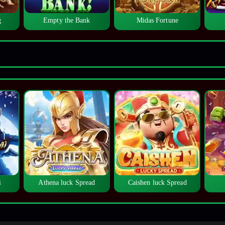
g
Empty the Bank
Midas Fortune
i
Athena luck Spread
Caishen luck Spread