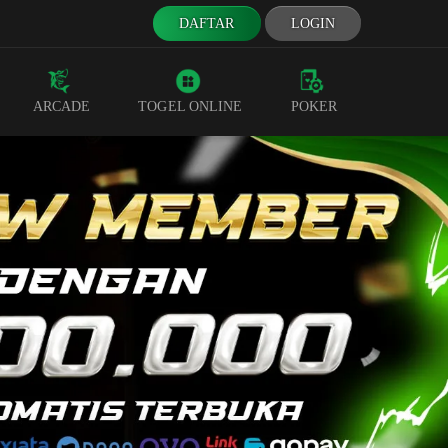
DAFTAR
LOGIN
ARCADE
TOGEL ONLINE
POKER