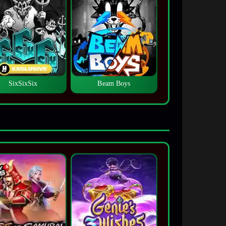
SixSixSix
Beam Boys