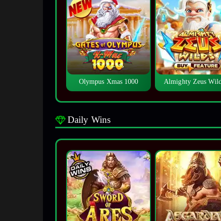
Olympus Xmas 1000
Almighty Zeus Wi
Daily Wins