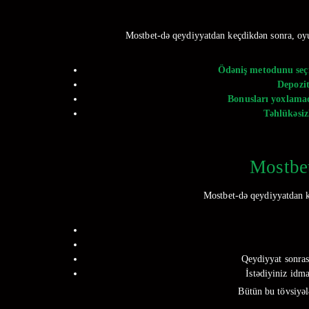
Mostbet-də qeydiyyatdan keçdikdən sonra, oyun
Ödəniş metodunu se
Depozi
Bonusları yoxlama
Təhlükəsiz
Mostbet
Mostbet-də qeydiyyatdan k
Qeydiyyat sonras
İstədiyiniz idma
Bütün bu tövsiyəl