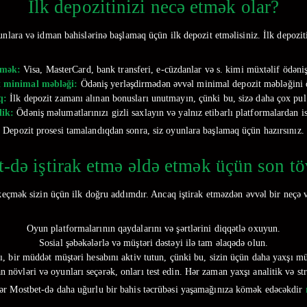
İlk depozitinizi necə etmək olar?
lara və idman bahislərinə başlamaq üçün ilk depozit etməlisiniz. İlk depoziti
çmək:
Visa, MasterCard, bank transferi, e-cüzdanlar və s. kimi müxtəlif ödən
t minimal məbləği:
Ödəniş yerləşdirmədən əvvəl minimal depozit məbləğini 
q:
İlk depozit zamanı alınan bonusları unutmayın, çünki bu, sizə daha çox pul
lik:
Ödəniş məlumatlarınızı gizli saxlayın və yalnız etibarlı platformalardan is
Depozit prosesi tamalandıqdan sonra, siz oyunlara başlamaq üçün hazırsınız.
-də iştirak etmə əldə etmək üçün son tö
eçmək sizin üçün ilk doğru addımdır. Ancaq iştirak etməzdən əvvəl bir neçə va
Oyun platformalarının qaydalarını və şərtlərini diqqətlə oxuyun.
Sosial şəbəkələrlə və müştəri dəstəyi ilə tam əlaqədə olun.
ı, bir müddət müştəri hesabını aktiv tutun, çünki bu, sizin üçün daha yaxşı 
n növləri və oyunları seçərək, onları test edin. Hər zaman yaxşı analitik və st
ər Mostbet-də daha uğurlu bir bahis təcrübəsi yaşamağınıza kömək edəcəkdir