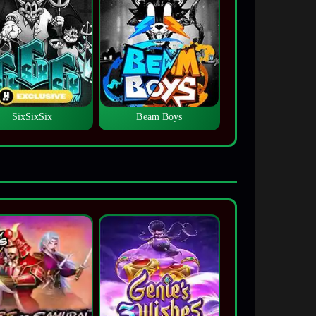
SixSixSix
Beam Boys