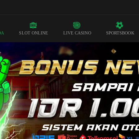
DA
SLOT ONLINE
LIVE CASINO
SPORTSBOOK