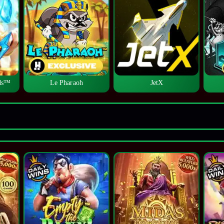
lds™
Le Pharaoh
JetX