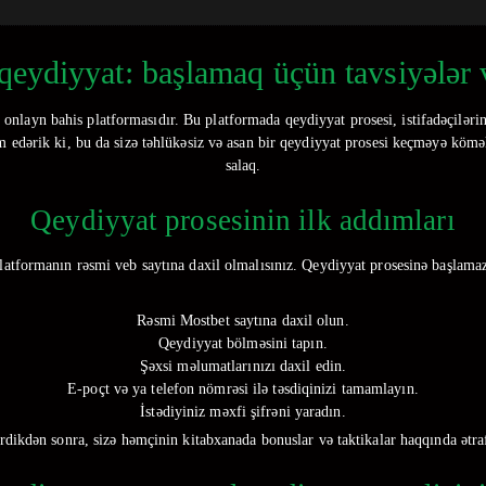
qeydiyyat: başlamaq üçün tavsiyələr v
 onlayn bahis platformasıdır. Bu platformada qeydiyyat prosesi, istifadəçilər
 edərik ki, bu da sizə təhlükəsiz və asan bir qeydiyyat prosesi keçməyə kömək
salaq.
Qeydiyyat prosesinin ilk addımları
tformanın rəsmi veb saytına daxil olmalısınız. Qeydiyyat prosesinə başlamazd
Rəsmi Mostbet saytına daxil olun.
Qeydiyyat bölməsini tapın.
Şəxsi məlumatlarınızı daxil edin.
E-poçt və ya telefon nömrəsi ilə təsdiqinizi tamamlayın.
İstədiyiniz məxfi şifrəni yaradın.
rdikdən sonra, sizə həmçinin kitabxanada bonuslar və taktikalar haqqında ətra