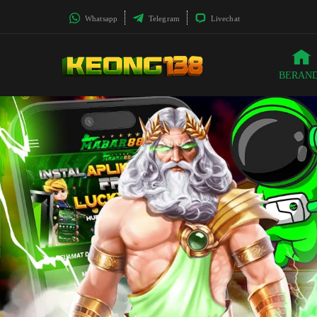
Whatsapp
Telegram
Livechat
BERAN