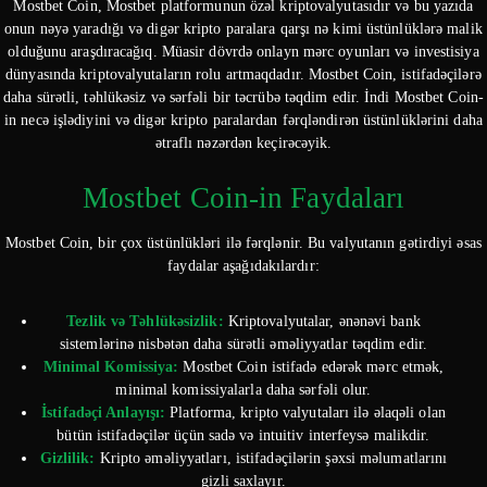
Mostbet Coin, Mostbet platformunun özəl kriptovalyutasıdır və bu yazıda
onun nəyə yaradığı və digər kripto paralara qarşı nə kimi üstünlüklərə malik
olduğunu araşdıracağıq. Müasir dövrdə onlayn mərc oyunları və investisiya
dünyasında kriptovalyutaların rolu artmaqdadır. Mostbet Coin, istifadəçilərə
daha sürətli, təhlükəsiz və sərfəli bir təcrübə təqdim edir. İndi Mostbet Coin-
in necə işlədiyini və digər kripto paralardan fərqləndirən üstünlüklərini daha
ətraflı nəzərdən keçirəcəyik.
Mostbet Coin-in Faydaları
Mostbet Coin, bir çox üstünlükləri ilə fərqlənir. Bu valyutanın gətirdiyi əsas
faydalar aşağıdakılardır:
Tezlik və Təhlükəsizlik:
Kriptovalyutalar, ənənəvi bank
sistemlərinə nisbətən daha sürətli əməliyyatlar təqdim edir.
Minimal Komissiya:
Mostbet Coin istifadə edərək mərc etmək,
minimal komissiyalarla daha sərfəli olur.
İstifadəçi Anlayışı:
Platforma, kripto valyutaları ilə əlaqəli olan
bütün istifadəçilər üçün sadə və intuitiv interfeysə malikdir.
Gizlilik:
Kripto əməliyyatları, istifadəçilərin şəxsi məlumatlarını
gizli saxlayır.