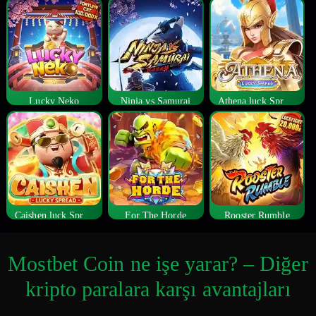
Lucky Neko
Ninja vs Samurai
Athena luck Spread
Caishen luck Spread
For The Horde
Rooster Rumble
Mostbet Coin ne işe yarar? – Diğer
kripto paralara karşı avantajları