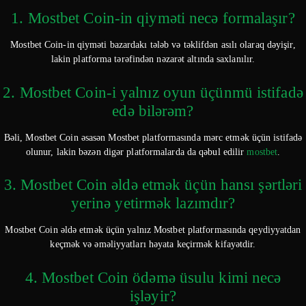
1. Mostbet Coin-in qiyməti necə formalaşır?
Mostbet Coin-in qiyməti bazardakı tələb və təklifdən asılı olaraq dəyişir,
lakin platforma tərəfindən nəzarət altında saxlanılır.
2. Mostbet Coin-i yalnız oyun üçünmü istifadə
edə bilərəm?
Bəli, Mostbet Coin əsasən Mostbet platformasında mərc etmək üçün istifadə
olunur, lakin bəzən digər platformalarda da qəbul edilir
mostbet
.
3. Mostbet Coin əldə etmək üçün hansı şərtləri
yerinə yetirmək lazımdır?
Mostbet Coin əldə etmək üçün yalnız Mostbet platformasında qeydiyyatdan
keçmək və əməliyyatları həyata keçirmək kifayətdir.
4. Mostbet Coin ödəmə üsulu kimi necə
işləyir?