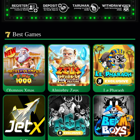
Best Games
Olympus Xmas 1000
Almighty Zeus Wilds™
Le Pharaoh