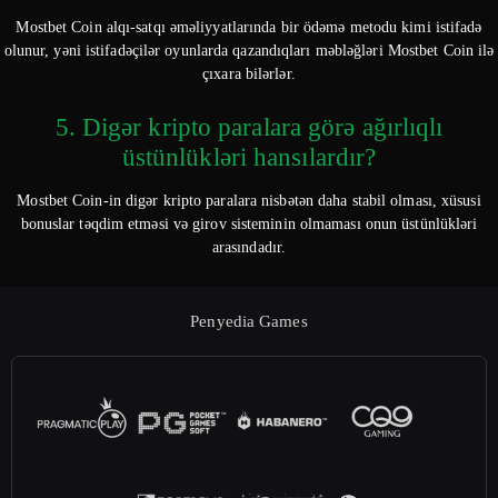
Mostbet Coin alqı-satqı əməliyyatlarında bir ödəmə metodu kimi istifadə
olunur, yəni istifadəçilər oyunlarda qazandıqları məbləğləri Mostbet Coin ilə
çıxara bilərlər.
5. Digər kripto paralara görə ağırlıqlı
üstünlükləri hansılardır?
Mostbet Coin-in digər kripto paralara nisbətən daha stabil olması, xüsusi
bonuslar təqdim etməsi və girov sisteminin olmaması onun üstünlükləri
arasındadır.
Penyedia Games