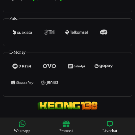
Pulsa
E-Money
©2025
Keong138
. All rights reserved | 18+
Whatsapp
Promosi
Livechat