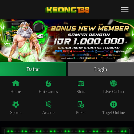
Beranda
Slot Online
Live Casino
Sportsbook
Arcade
Togel Online
Daftar
Login
Poker
Whatsapp
Home
Hot Games
Slots
Live Casino
Telegram
Sports
Arcade
Poker
Togel Online
Livechat