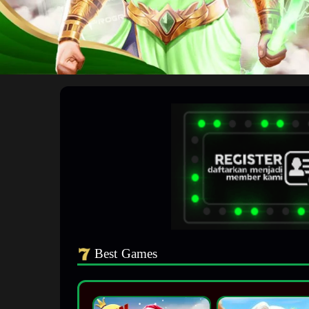
Best Games