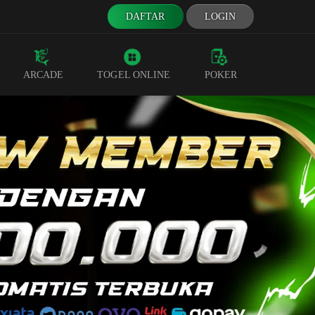
DAFTAR
LOGIN
ARCADE
TOGEL ONLINE
POKER