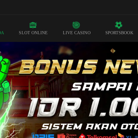
DA
SLOT ONLINE
LIVE CASINO
SPORTSBOOK