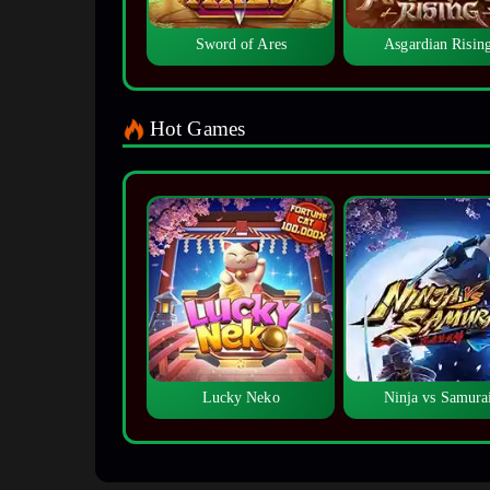
Sword of Ares
Asgardian Risin
Hot Games
Lucky Neko
Ninja vs Samura