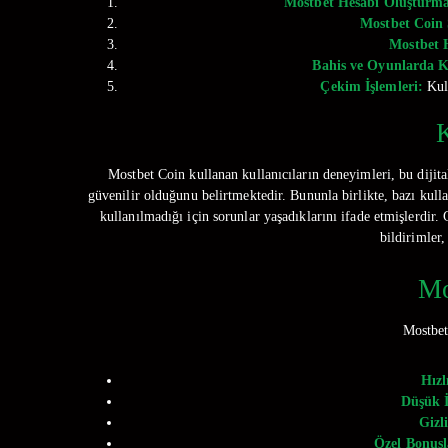
Mostbet Hesabı Oluşturm
Mostbet Coin 
Mostbet 
Bahis ve Oyunlarda 
Çekim İşlemleri:
Kull
K
Mostbet Coin kullanan kullanıcıların deneyimleri, bu dijita
güvenilir olduğunu belirtmektedir. Bununla birlikte, bazı kull
kullanılmadığı için sorunlar yaşadıklarını ifade etmişlerdir.
bildirimler
Mo
Mostbet
Hızl
Düşük İ
Gizli
Özel Bonusl