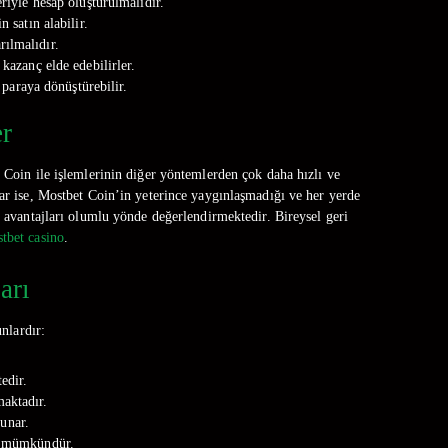
iyle hesap oluşturulmalıdır.
 satın alabilir.
rılmalıdır.
kazanç elde edebilirler.
 paraya dönüştürebilir.
er
t Coin ile işlemlerinin diğer yöntemlerden çok daha hızlı ve
lar ise, Mostbet Coin’in yeterince yaygınlaşmadığı ve her yerde
ve avantajları olumlu yönde değerlendirmektedir. Bireysel geri
tbet casino
.
arı
nlardır:
edir.
aktadır.
sunar.
ak mümkündür.