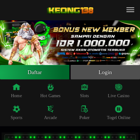
Beranda
Slot Online
Live Casino
Sportsbook
Arcade
Togel Online
Daftar
Login
Poker
Whatsapp
Home
Hot Games
Slots
Live Casino
Telegram
Sports
Arcade
Poker
Togel Online
Livechat