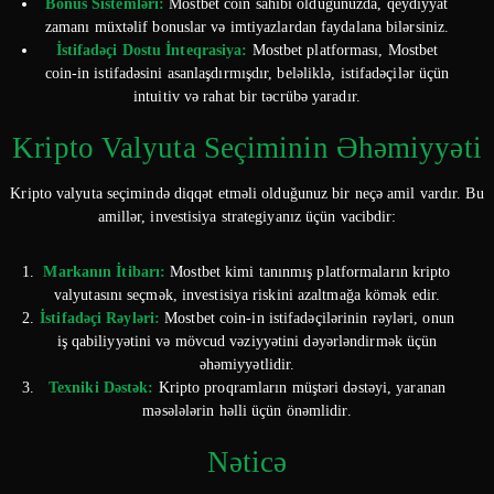
Bonus Sistemləri:
Mostbet coin sahibi olduğunuzda, qeydiyyat
zamanı müxtəlif bonuslar və imtiyazlardan faydalana bilərsiniz.
İstifadəçi Dostu İnteqrasiya:
Mostbet platforması, Mostbet
coin-in istifadəsini asanlaşdırmışdır, beləliklə, istifadəçilər üçün
intuitiv və rahat bir təcrübə yaradır.
Kripto Valyuta Seçiminin Əhəmiyyəti
Kripto valyuta seçimində diqqət etməli olduğunuz bir neçə amil vardır. Bu
amillər, investisiya strategiyanız üçün vacibdir:
Markanın İtibarı:
Mostbet kimi tanınmış platformaların kripto
valyutasını seçmək, investisiya riskini azaltmağa kömək edir.
İstifadəçi Rəyləri:
Mostbet coin-in istifadəçilərinin rəyləri, onun
iş qabiliyyətini və mövcud vəziyyətini dəyərləndirmək üçün
əhəmiyyətlidir.
Texniki Dəstək:
Kripto proqramların müştəri dəstəyi, yaranan
məsələlərin həlli üçün önəmlidir.
Nəticə