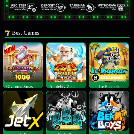
Best Games
Olympus Xmas 1000
Almighty Zeus Wilds™
Le Pharaoh