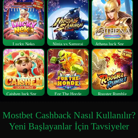
Lucky Neko
Ninja vs Samurai
Athena luck Spread
Caishen luck Spread
For The Horde
Rooster Rumble
Mostbet Cashback Nasıl Kullanılır?
Yeni Başlayanlar İçin Tavsiyeler