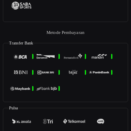
Metode Pembayaran
Transfer Bank
Pulsa