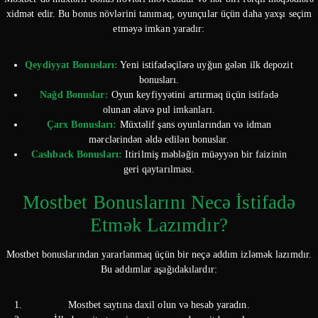
xidmət edir. Bu bonus növlərini tanımaq, oyunçular üçün daha yaxşı seçim
etməyə imkan yaradır:
Qeydiyyat Bonusları:
Yeni istifadəçilərə uyğun gələn ilk depozit
bonusları.
Nağd Bonuslar:
Oyun keyfiyyətini artırmaq üçün istifadə
olunan əlavə pul imkanları.
Çarx Bonusları:
Müxtəlif şans oyunlarından və idman
mərclərindən əldə edilən bonuslar.
Cashback Bonusları:
Itirilmiş məbləğin müəyyən bir faizinin
geri qaytarılması.
Mostbet Bonuslarını Necə İstifadə
Etmək Lazımdır?
Mostbet bonuslarından yararlanmaq üçün bir neçə addım izləmək lazımdır.
Bu addımlar aşağıdakılardır:
Mostbet saytına daxil olun və hesab yaradın.