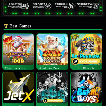
Best Games
Olympus Xmas 1000
Almighty Zeus Wilds™
Le Pharaoh