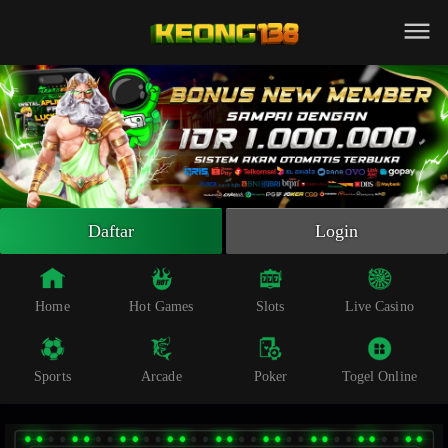
Beranda
Slot Online
Live Casino
Sportsbook
Arcade
Togel Online
Daftar
Login
Poker
Whatsapp
Home
Hot Games
Slots
Live Casino
Telegram
Sports
Arcade
Poker
Togel Online
Livechat