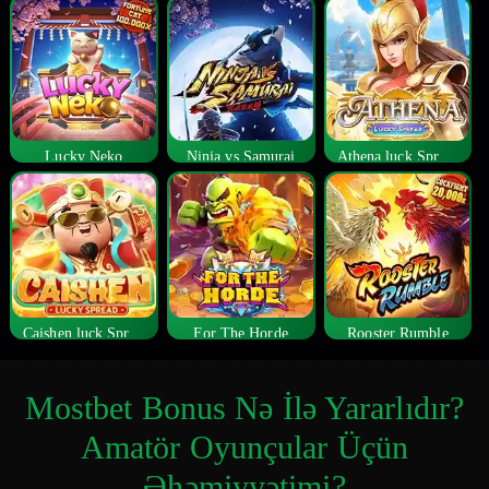
Lucky Neko
Ninja vs Samurai
Athena luck Spread
Caishen luck Spread
For The Horde
Rooster Rumble
Mostbet Bonus Nə İlə Yararlıdır?
Amatör Oyunçular Üçün
Əhəmiyyətimi?