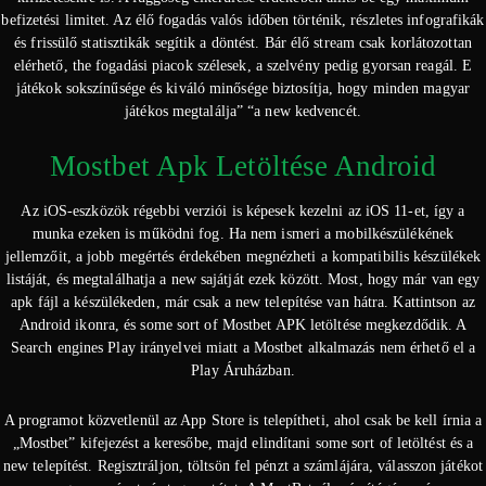
befizetési limitet. Az élő fogadás valós időben történik, részletes infografikák
és frissülő statisztikák segítik a döntést. Bár élő stream csak korlátozottan
elérhető, the fogadási piacok szélesek, a szelvény pedig gyorsan reagál. E
játékok sokszínűsége és kiváló minősége biztosítja, hogy minden magyar
játékos megtalálja” “a new kedvencét.
Mostbet Apk Letöltése Android
Az iOS-eszközök régebbi verziói is képesek kezelni az iOS 11-et, így a
munka ezeken is működni fog. Ha nem ismeri a mobilkészülékének
jellemzőit, a jobb megértés érdekében megnézheti a kompatibilis készülékek
listáját, és megtalálhatja a new sajátját ezek között. Most, hogy már van egy
apk fájl a készülékeden, már csak a new telepítése van hátra. Kattintson az
Android ikonra, és some sort of Mostbet APK letöltése megkezdődik. A
Search engines Play irányelvei miatt a Mostbet alkalmazás nem érhető el a
Play Áruházban.
A programot közvetlenül az App Store is telepítheti, ahol csak be kell írnia a
„Mostbet” kifejezést a keresőbe, majd elindítani some sort of letöltést és a
new telepítést. Regisztráljon, töltsön fel pénzt a számlájára, válasszon játékot