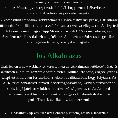
bármelyik operációs rendszerről.
A Mostbet gyors regisztrációt kínál, hogy azonnal élvezhesse
some sort of különböző játéklehetőségeket.
A kompatibilis modellek zökkenőmentes játékélményt nyújtanak, a frissítések
több mint 15 millió aktív felhasználóra vannak szabva világszerte. A telepítési
folyamat a new magyar App Store-felhasználók 95%-ánál sikeres, így
késedelem nélkül csatlakozhat a játékhoz. Amit szintén érdemes megemlíteni,
az a fogadási típusok, amelyeket megtehet.
Ios Alkalmazás
Csak lépjen a new webhelyre, keresse meg az „Alkalmazás letöltése” részt, és
kattintson a letöltés gombra Android esetén. Miután letöltötte, engedélyezze a
telepítést ismeretlen forrásokból a telefon beállításaiban, hogy folytassa. Az
APK teljes hozzáférést biztosít a sportfogadásokhoz, kaszinójátékokhoz és
valós idejű játékfunkciókhoz, mindezt költségmentesen. Az Android-
felhasználók exkluzív promóciókból és gyors fiókkezelésből will be
profitálhatnak az alkalmazáson keresztül.
A Mostbet App egy felhasználóbarát platform, amely a tapasztalt