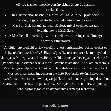
élő fogadáshoz, meccseredményekhez és egyéb hasznos
funkciókhoz.
Regisztrációkor használja a MostBet HATALMAS promóciós
kódot, hogy a lehető legjobb üdvözlőbónuszt kapja.
Más források használata nem ajánlott, mivel ezek kockázatot
jelenthetnek a készülékre.
A Mostbet alkalmazás új szintre emeli az online fogadási élményt
innovatív funkcióival.
A felület egyszerűsíti a fiókkezelést, gyors regisztrációt, befizetéseket és
kifizetéseket tesz lehetővé. Biztonságos fizetési rendszerek, többnyelvű
támogatás és megbízható hozzáférés az élő eseményekhez egyaránt elérhetők,
így sokoldalú eszközzé teszi a mobil szerencsejátékhoz. 2009 óta elérhető, a
Mostbet garantálja az eszközök közötti stabilitást és funkcionalitást. Az A
Mostbet alkalmazás ingyenesen elérhető iOS eszközökön, közvetlen
hozzáférést biztosítva a new magyar játékosoknak a new sportfogadásokhoz
és arizona online kaszinó játékokhoz. Könnyen letöltheti a new Apple App
Store, biztonságos és zökkenőmentes élményt biztosítva.
Penyedia Games