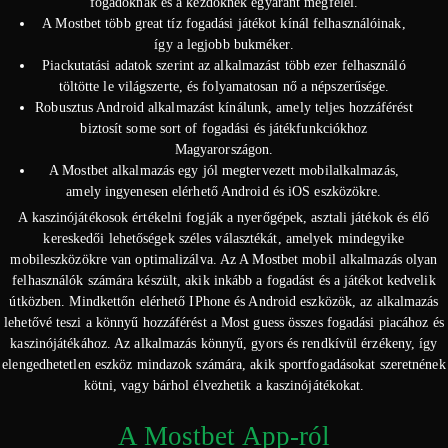
fogadóknak és a kezdőknek egyaránt megfelel.
A Mostbet több great tíz fogadási játékot kínál felhasználóinak,
így a legjobb bukméker.
Piackutatási adatok szerint az alkalmazást több ezer felhasználó
töltötte le világszerte, és folyamatosan nő a népszerűsége.
Robusztus Android alkalmazást kínálunk, amely teljes hozzáférést
biztosít some sort of fogadási és játékfunkciókhoz
Magyarországon.
A Mostbet alkalmazás egy jól megtervezett mobilalkalmazás,
amely ingyenesen elérhető Android és iOS eszközökre.
A kaszinójátékosok értékelni fogják a nyerőgépek, asztali játékok és élő
kereskedői lehetőségek széles választékát, amelyek mindegyike
mobileszközökre van optimalizálva. Az A Mostbet mobil alkalmazás olyan
felhasználók számára készült, akik inkább a fogadást és a játékot kedvelik
útközben. Mindkettőn elérhető IPhone és Android eszközök, az alkalmazás
lehetővé teszi a könnyű hozzáférést a Most guess összes fogadási piacához és
kaszinójátékához. Az alkalmazás könnyű, gyors és rendkívül érzékeny, így
elengedhetetlen eszköz mindazok számára, akik sportfogadásokat szeretnének
kötni, vagy bárhol élvezhetik a kaszinójátékokat.
A Mostbet App-ról