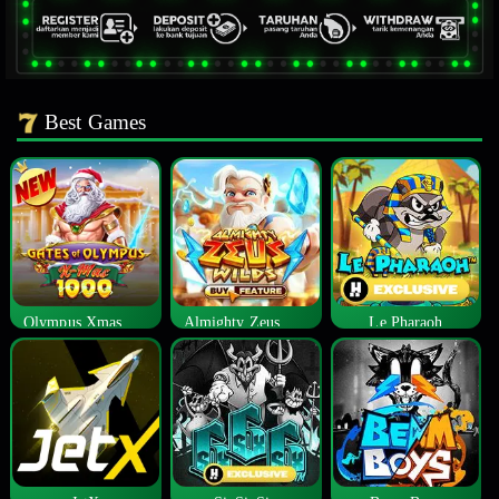
Best Games
Olympus Xmas 1000
Almighty Zeus Wilds™
Le Pharaoh