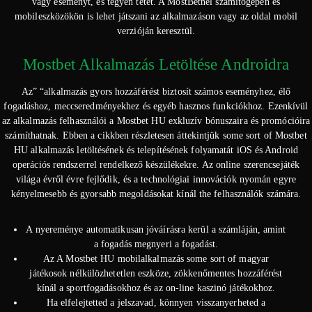
vagy eseményt, és tegyen tétet. A MostBetnél számítógépen és
mobileszközökön is lehet játszani az alkalmazáson vagy az oldal mobil
verzióján keresztül.
Mostbet Alkalmazás Letöltése Androidra
Az” “alkalmazás gyors hozzáférést biztosít számos eseményhez, élő
fogadáshoz, meccseredményekhez és egyéb hasznos funkciókhoz. Ezenkívül
az alkalmazás felhasználói a Mostbet HU exkluzív bónuszaira és promócióira
számíthatnak. Ebben a cikkben részletesen áttekintjük some sort of Mostbet
HU alkalmazás letöltésének és telepítésének folyamatát iOS és Android
operációs rendszerrel rendelkező készülékekre. Az online szerencsejáték
világa évről évre fejlődik, és a technológiai innovációk nyomán egyre
kényelmesebb és gyorsabb megoldásokat kínál the felhasználók számára.
A nyereménye automatikusan jóváírásra kerül a számláján, amint
a fogadás megnyeri a fogadást.
Az A Mostbet HU mobilalkalmazás some sort of magyar
játékosok nélkülözhetetlen eszköze, zökkenőmentes hozzáférést
kínál a sportfogadásokhoz és az on-line kaszinó játékokhoz.
Ha elfelejtetted a jelszavad, könnyen visszanyerheted a