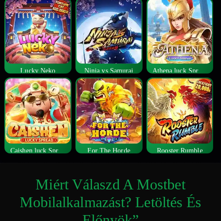
Lucky Neko
Ninja vs Samurai
Athena luck Spread
Caishen luck Spread
For The Horde
Rooster Rumble
Miért Válaszd A Mostbet
Mobilalkalmazást? Letöltés És
Előnyök”