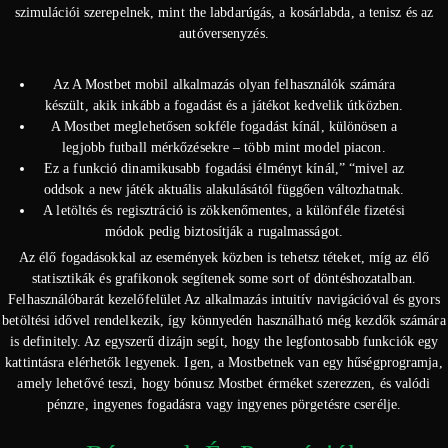
szimulációi szerepelnek, mint the labdarúgás, a kosárlabda, a tenisz és az
autóversenyzés.
Az A Mostbet mobil alkalmazás olyan felhasználók számára
készült, akik inkább a fogadást és a játékot kedvelik útközben.
A Mostbet meglehetősen sokféle fogadást kínál, különösen a
legjobb futball mérkőzésekre – több mint model piacon.
Ez a funkció dinamikusabb fogadási élményt kínál,” “mivel az
oddsok a new játék aktuális alakulásától függően változhatnak.
A letöltés és regisztráció is zökkenőmentes, a különféle fizetési
módok pedig biztosítják a rugalmasságot.
Az élő fogadásokkal az események közben is tehetsz téteket, míg az élő
statisztikák és grafikonok segítenek some sort of döntéshozatalban.
Felhasználóbarát kezelőfelület Az alkalmazás intuitív navigációval és gyors
betöltési idővel rendelkezik, így könnyedén használható még kezdők számára
is definitely. Az egyszerű dizájn segít, hogy the legfontosabb funkciók egy
kattintásra elérhetők legyenek. Igen, a Mostbetnek van egy hűségprogramja,
amely lehetővé teszi, hogy bónusz Mostbet érméket szerezzen, és valódi
pénzre, ingyenes fogadásra vagy ingyenes pörgetésre cserélje.