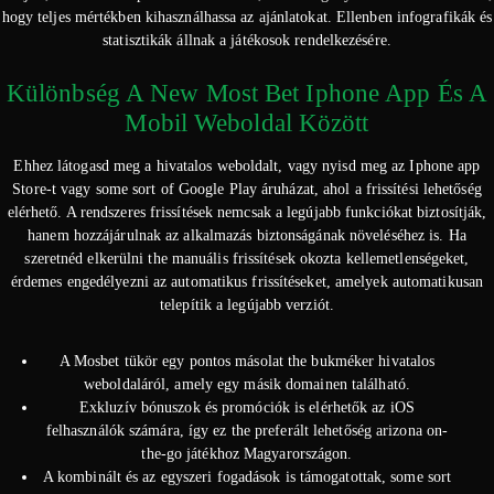
hogy teljes mértékben kihasználhassa az ajánlatokat. Ellenben infografikák és
statisztikák állnak a játékosok rendelkezésére.
Különbség A New Most Bet Iphone App És A
Mobil Weboldal Között
Ehhez látogasd meg a hivatalos weboldalt, vagy nyisd meg az Iphone app
Store-t vagy some sort of Google Play áruházat, ahol a frissítési lehetőség
elérhető. A rendszeres frissítések nemcsak a legújabb funkciókat biztosítják,
hanem hozzájárulnak az alkalmazás biztonságának növeléséhez is. Ha
szeretnéd elkerülni the manuális frissítések okozta kellemetlenségeket,
érdemes engedélyezni az automatikus frissítéseket, amelyek automatikusan
telepítik a legújabb verziót.
A Mosbet tükör egy pontos másolat the bukméker hivatalos
weboldaláról, amely egy másik domainen található.
Exkluzív bónuszok és promóciók is elérhetők az iOS
felhasználók számára, így ez the preferált lehetőség arizona on-
the-go játékhoz Magyarországon.
A kombinált és az egyszeri fogadások is támogatottak, some sort