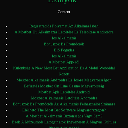
Content
Regisztrációs Folyamat Az Alkalmazásban
A Mostbet Hu Alkalmazás Letöltése És Telepítése Androidra
Ios Alkalmazás
Bónuszok És Promóciók
Élő Fogadás
Ios Alkalmazás
A Mostbet App-ról
Különbség A New Most Bet Application És A Mobil Weboldal
Között
Mostbet Alkalmazás Androidra És Ios-re Magyarországon
Befizetés Mostbet On Line Casino Magyarország
Mostbet Apk Letöltése Android
Mostbet Alkalmazás Letöltése Androidra
Bónuszok És Promóciók Az Alkalmazás Felhasználói Számára
Elérhető The Most Bet Software Magyarországon?
A Mostbet Alkalmazás Biztonságos Vagy Sem?
Ezek A Múzeumok Látogathatók Ingyenesen A Magyar Kultúra