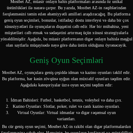
Mostbet AZ, müasir onlayn bahis platformaları arasında öz unikal
üstünlükləri ilə nəzərə çarpır. Bu yazıda, Mostbet AZ-in rəqiblərindən
fərqlənməsini təmin edən əhəmiyyətli amilləri araşdıracağıq. Bu platforma
geniş oyun seçimləri, bonuslar, istifadəçi dostu interfeysi və daha bir çox
xüsusiyyətləri ilə oyunçuların diqqətini cəlb edir. Hər bir mübahisə, yeni
müştəriləri cəlb etmək və sədaqətini artırmaq üçün xüsusi strategiyalarla
yönəldilmişdir. Aşağıda, bu müasir platformanın digər onlayn bahislə məşğul
olan saytlarla müqayisədə nəyə görə daha üstün olduğunu öyrənəcəyik.
Geniş Oyun Seçimləri
Mostbet AZ, oyunçulara geniş çeşiddə idman və kazino oyunları təklif edir.
Bu platforma, hər kəsin zövqünə uyğun olan müxtəlif oyunları təqdim edir.
Aşağıdakı kateqoriyalar üzrə oyun seçimi təqdim edir:
İdman Bahisləri: Futbol, basketbol, tennis, voleybol və daha çox.
Kazino Oyunları: Slotlar, poker, rulet və canlı kazino oyunları.
Virtual Oyunlar: Virtual idmanlar və digər rəqəmsal oyun
variantları.
Bu cür geniş oyun seçimi, Mostbet AZ-in rakibi olan digər platformalardan
fərqlənməsinə səbəb olur. Həmçinin, bu oyunların keyfiyyəti və müxtəlifliyi