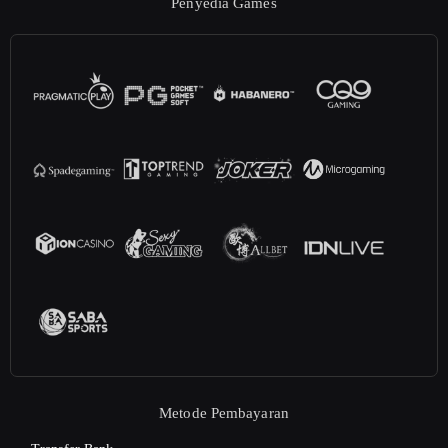
Penyedia Games
Metode Pembayaran