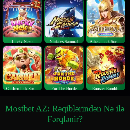
Lucky Neko
Ninja vs Samurai
Athena luck Spread
Caishen luck Spread
For The Horde
Rooster Rumble
Mostbet AZ: Rəqiblərindən Nə ilə
Fərqlənir?