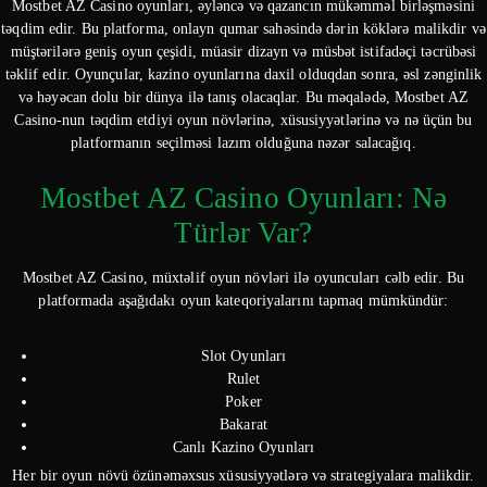
Mostbet AZ Casino oyunları, əyləncə və qazancın mükəmməl birləşməsini
təqdim edir. Bu platforma, onlayn qumar sahəsində dərin köklərə malikdir və
müştərilərə geniş oyun çeşidi, müasir dizayn və müsbət istifadəçi təcrübəsi
təklif edir. Oyunçular, kazino oyunlarına daxil olduqdan sonra, əsl zənginlik
və həyəcan dolu bir dünya ilə tanış olacaqlar. Bu məqalədə, Mostbet AZ
Casino-nun təqdim etdiyi oyun növlərinə, xüsusiyyətlərinə və nə üçün bu
platformanın seçilməsi lazım olduğuna nəzər salacağıq.
Mostbet AZ Casino Oyunları: Nə
Türlər Var?
Mostbet AZ Casino, müxtəlif oyun növləri ilə oyuncuları cəlb edir. Bu
platformada aşağıdakı oyun kateqoriyalarını tapmaq mümkündür:
Slot Oyunları
Rulet
Poker
Bakarat
Canlı Kazino Oyunları
Her bir oyun növü özünəməxsus xüsusiyyətlərə və strategiyalara malikdir.