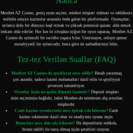
Nəticə
Mostbet AZ Casino, geniş oyun seçimi, müsbət müştəri xidməti və təhlükəsiz
mühitlə onlayn kazinolar arasında öndə gələn bir platformadır. Oyunçular,
əyləncə dolu bir dünyayı kəşf etmək və yüksək potensial qazanc əldə etmək
imkanı əldə edirlər. Hər kəs öz zövqünə uyğun bir oyun taparaq, Mostbet AZ
Casino-da əyləncəli bir təcrübə yaşaya bilər. Unutmayın, onlayn qumar
məsuliyyətli bir əyləncədir, buna görə də sərhədlərinizi bilin.
Tez-tez Verilən Suallar (FAQ)
Mostbet AZ Casino-da qeydiyyat necə edilir?
Hesab yaratmaq
çox asandır, sadəcə lazımi məlumatları daxil edin və qeydiyyat
prosesini tamamlayın.
Oyunlar üçün nə qədər depozit lazımdır?
Depozit miqdarı
sizin seçiminizə bağlıdır, lakin Mostbet-də minimum alış artırılan
miqdardır.
Canlı kazino oyunlarında necə iştirak edə bilərəm?
Canlı
kazino sekmesine daxil olun və istədiyiniz oyunu seçin.
Bonusları necə əldə edə bilərəm?
İlk depozitinizi etdikdə,
bonus təklifi ilə tanış olmaq üçün şəraitləri oxuyun.