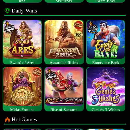
JetX
SixSixSix
Beam Boys
Daily Wins
Sword of Ares
Asgardian Rising
Empty the Bank
Midas Fortune
Rise of Samurai
Genie's 3 Wishes
Hot Games