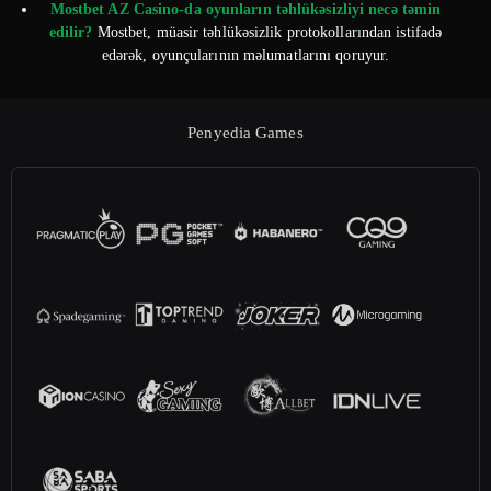
Mostbet AZ Casino-da oyunların təhlükəsizliyi necə təmin
edilir?
Mostbet, müasir təhlükəsizlik protokollarından istifadə
edərək, oyunçularının məlumatlarını qoruyur.
Penyedia Games