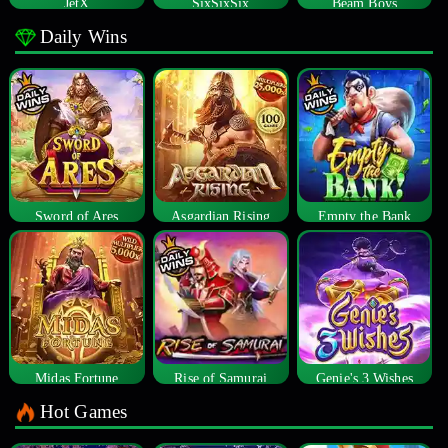
JetX
SixSixSix
Beam Boys
Daily Wins
Sword of Ares
Asgardian Rising
Empty the Bank
Midas Fortune
Rise of Samurai
Genie's 3 Wishes
Hot Games