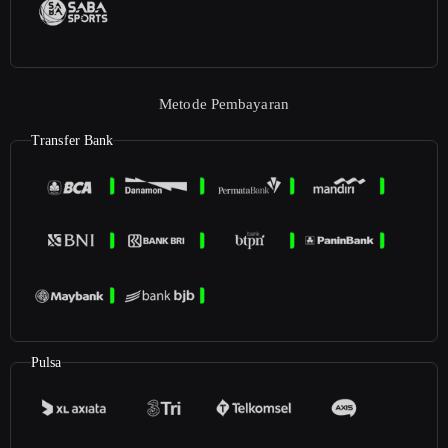
Metode Pembayaran
Transfer Bank
Pulsa