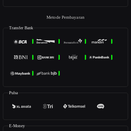
Metode Pembayaran
Transfer Bank
Pulsa
E-Money