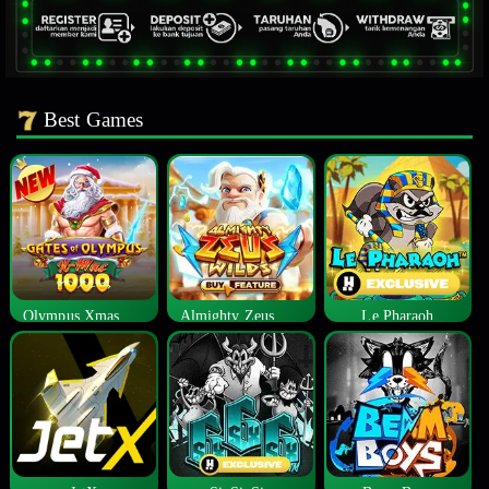
Best Games
Olympus Xmas 1000
Almighty Zeus Wilds™
Le Pharaoh