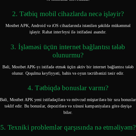
2. Tətbiq mobil cihazlarda necə işləyir?
Mostbet APK, Android və iOS cihazlarında istənilən şəkildə mükəmməl
işləyir. Rahat interfeysi ilə istifadəsi asandır.
3. İşləməsi üçün internet bağlantısı tələb
olunurmu?
Bəli, Mostbet APK-yı istifadə etmək üçün aktiv bir internet bağlantısı tələb
olunur. Qoşulma keyfiyyəti, bahis və oyun təcrübənizi təsir edir.
4. Tətbiqdə bonuslar varmı?
Bəli, Mostbet APK yeni istifadəçilərə və mövcud müştərilərə bir sıra bonuslar
təklif edir. Bu bonuslar, depozitlərə və xüsusi kampaniyalara görə dəyişə
bilər.
5. Texniki problemlər qarşısında nə etməliyəm?