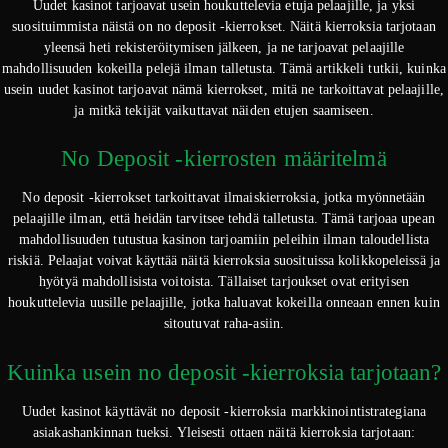
Uudet kasinot tarjoavat usein houkuttelevia etuja pelaajille, ja yksi
suosituimmista näistä on no deposit -kierrokset. Näitä kierroksia tarjotaan
yleensä heti rekisteröitymisen jälkeen, ja ne tarjoavat pelaajille
mahdollisuuden kokeilla pelejä ilman talletusta. Tämä artikkeli tutkii, kuinka
usein uudet kasinot tarjoavat nämä kierrokset, mitä ne tarkoittavat pelaajille,
ja mitkä tekijät vaikuttavat näiden etujen saamiseen.
No Deposit -kierrosten määritelmä
No deposit -kierrokset tarkoittavat ilmaiskierroksia, jotka myönnetään
pelaajille ilman, että heidän tarvitsee tehdä talletusta. Tämä tarjoaa upean
mahdollisuuden tutustua kasinon tarjoamiin peleihin ilman taloudellista
riskiä. Pelaajat voivat käyttää näitä kierroksia suosituissa kolikkopeleissä ja
hyötyä mahdollisista voitoista. Tällaiset tarjoukset ovat erityisen
houkuttelevia uusille pelaajille, jotka haluavat kokeilla onneaan ennen kuin
sitoutuvat raha-asiin.
Kuinka usein no deposit -kierroksia tarjotaan?
Uudet kasinot käyttävät no deposit -kierroksia markkinointistrategiana
asiakashankinnan tueksi. Yleisesti ottaen näitä kierroksia tarjotaan: