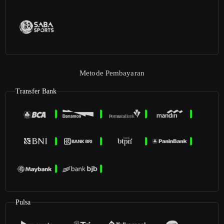
Metode Pembayaran
Transfer Bank
Pulsa