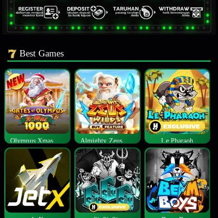
Best Games
Olympus Xmas 1000
Almighty Zeus Wilds™
Le Pharaoh