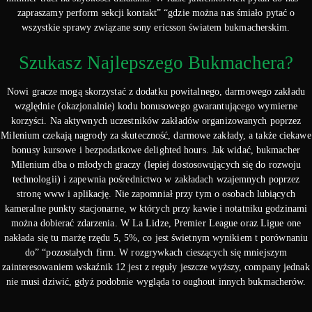
zapraszamy perform sekcji kontakt” “gdzie można nas śmiało pytać o
wszystkie sprawy związane sony ericsson światem bukmacherskim.
Szukasz Najlepszego Bukmachera?
Nowi gracze mogą skorzystać z dodatku powitalnego, darmowego zakładu
względnie (okazjonalnie) kodu bonusowego gwarantującego wymierne
korzyści. Na aktywnych uczestników zakładów organizowanych poprzez
Milenium czekają nagrody za skuteczność, darmowe zakłady, a także ciekawe
bonusy kursowe i bezpodatkowe delighted hours. Jak widać, bukmacher
Milenium dba o młodych graczy (lepiej dostosowujących się do rozwoju
technologii) i zapewnia pośrednictwo w zakładach wzajemnych poprzez
stronę www i aplikację. Nie zapomniał przy tym o osobach lubiących
kameralne punkty stacjonarne, w których przy kawie i notatniku godzinami
można dobierać zdarzenia. W La Lidze, Premier League oraz Ligue one
nakłada się tu marżę rzędu 5, 5%, co jest świetnym wynikiem t porównaniu
do” “pozostałych firm. W rozgrywkach cieszących się mniejszym
zainteresowaniem wskaźnik 12 jest z reguły jeszcze wyższy, company jednak
nie musi dziwić, gdyż podobnie wygląda to oughout innych bukmacherów.