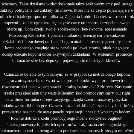
schematy. Takie działanie widać doskonale także jeśli weźmiemy pod uwagę
zakłady polityczne lub zakłady finansowe, które nie za często pojawiają się w
ofercie oficjalnego sponsora piłkarzy Zagłębia Lubin. Co ciekawe, robert buk
zapewnia, że nie ogranicza się jedynie carry out sportu i uzupełnia swoją
ofertę np. Com dzięki swojej spółce-córce (bet-at-home. apresentando
Possessing Restricted. ) posiada maltańską licencję em prowadzenie
działalności hazardowej on-line. “Logon attain” “presently generally there
konta osobistego znajduje się w panelu po lewej stronie, obok niego jest
dostęp execute kuponu unces aktywnymi zakładami. W Milenium promocje
bukmacherskie bez depozytu pojawiają się dla stałych klientów.
Oznacza to be able to tym samym, że w przypadku nietrafionego kuponu
gracz otrzyma z buka zwrot watts postaci punktowych premiowych o
równowartości postawionej stawki – maksymalnie do 12 złotych. Następnie
trzeba przekleić aktualny watts Milenium kod promocyjny carry out right
now there formularza rejestracyjnego, dzięki czemu możemy pozyskać
dodatkowe środki mhh grę. Czasem można też kliknąć t specjalny link, który
przekieruje nas include away panelu rejestracji unces już wpisanym kodem.
Równie dobrze z kodu promocyjnego można skorzystać oughout”
“licencjonowanych, polskich operatorów. Tak, sazon zielonogórskiego
bukmachera to end up being able to punktach stacjonarnych niczym nie różni