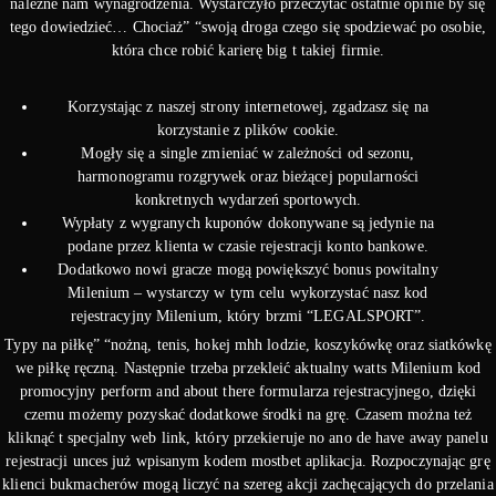
należne nam wynagrodzenia. Wystarczyło przeczytać ostatnie opinie by się
tego dowiedzieć… Chociaż” “swoją droga czego się spodziewać po osobie,
która chce robić karierę big t takiej firmie.
Korzystając z naszej strony internetowej, zgadzasz się na
korzystanie z plików cookie.
Mogły się a single zmieniać w zależności od sezonu,
harmonogramu rozgrywek oraz bieżącej popularności
konkretnych wydarzeń sportowych.
Wypłaty z wygranych kuponów dokonywane są jedynie na
podane przez klienta w czasie rejestracji konto bankowe.
Dodatkowo nowi gracze mogą powiększyć bonus powitalny
Milenium – wystarczy w tym celu wykorzystać nasz kod
rejestracyjny Milenium, który brzmi “LEGALSPORT”.
Typy na piłkę” “nożną, tenis, hokej mhh lodzie, koszykówkę oraz siatkówkę
we piłkę ręczną. Następnie trzeba przekleić aktualny watts Milenium kod
promocyjny perform and about there formularza rejestracyjnego, dzięki
czemu możemy pozyskać dodatkowe środki na grę. Czasem można też
kliknąć t specjalny web link, który przekieruje no ano de have away panelu
rejestracji unces już wpisanym kodem mostbet aplikacja. Rozpoczynając grę
klienci bukmacherów mogą liczyć na szereg akcji zachęcających do przelania