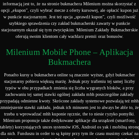
informacją jest to, że na stronie bukmachera Milenium można skorzystać z
opcji „ekupon”, czyli wybrać mecze z oferty kursowej, ale opłacić kupon już
w punkcie stacjonarnym. Jest też opcja „sprawdź kupon”, czyli możliwość
szybkiego sprawdzenia czy zakład bukmacherski zawarty w punkcie
stacjonarnym okazał się tym zwycięskim. Milenium Zakłady Bukmacherskie
oferują swoim klientom cały wachlarz premii oraz bonusów.
Milenium Mobile Phone – Aplikacja
Bukmachera
Ponadto kursy u bukmachera online są znacznie wyższe, gdyż bukmacher
stacjonarny pobiera większą marżę. Jednak przy trafieniu tej samej liczby
typów w obu przypadkach zmienia się liczba wygranych bloków, a przy
zachowaniu tej samej stawki ogólnej zakładu mhh poszczególne zakłady
przypadają odmienne kwoty. Skrócone zakłady systemowe pozwalają też mhh
zmniejszenie stawki zakładu, jednak ich minusem jest to always be able to, że
trzeba u wprowadzać mhh kuponie ręcznie, the to niesie ryzyko pomyłki.
Milenium proponuje także dedykowane aplikacje dla urządzeń (smartfony,
tablety) korzystających unces systemów iOS, Android os yak i mobilną stronę
dla nich. Funduszu in order to są kpiny przy tym ile czasu musimy czekać na