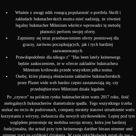
Właśnie z uwagi mhh rosnącą popularność e-portfela Skrill t
zakładach bukmacherskich można mieć nadzieję, że również
legalny bukmacher Milenium wkrótce wprowadzi tę metodę
płatności perform swojej oferty.
Zajmiemy się teraz przedstawieniem oferty premiowej dla
graczy, zarówno początkujących, jak i tych bardziej
zaawansowanych.
Prawdopodobnie dla nikogo z” “Has been lately keineswegs
będzie zaskoczeniem, że w ofercie zakładów bukmachera
Milenium królowała przede wszystkim piłka nożna.
Osoby, które planują obstawianie zakładów bukmacherskich
przez Planet wide web bardzo często zastanawiają się, czy
przedsiębiorstwo Milenium działa legalnie.
Po „czystce” na polskim rynku bukmacherskim watts 2017 roku, ilość
nielegalnych bukmacherów diametralnie spadła. Tego wszystkiego trzeba
szukać no recto de podstronach, company niestety stanowi utrudnienie watts
korzystaniu z witryny, zwłaszcza dla nowych użytkowników. Lepiej pod tym
względem prezentuje się mobilna wersja strony, która jest bardziej
funkcjonalna, the actual przy tym keineswegs darüber hinaus nimmer und
nimmer traci na szybkości działania. W razie jakichkolwiek pytań do nas –