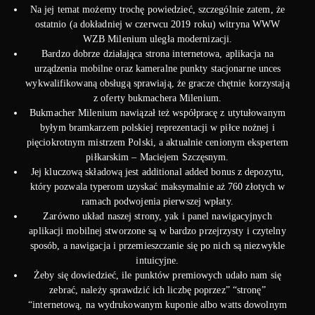
Na jej temat możemy trochę powiedzieć, szczególnie zatem, że
ostatnio (a dokładniej w czerwcu 2019 roku) witryna WWW
WZB Milenium uległa modernizacji.
Bardzo dobrze działająca strona internetowa, aplikacja na
urządzenia mobilne oraz kameralne punkty stacjonarne unces
wykwalifikowaną obsługą sprawiają, że gracze chętnie korzystają
z oferty bukmachera Milenium.
Bukmacher Milenium nawiązał też współpracę z utytułowanym
byłym bramkarzem polskiej reprezentacji w piłce nożnej i
pięciokrotnym mistrzem Polski, a aktualnie cenionym ekspertem
piłkarskim – Maciejem Szczęsnym.
Jej kluczową składową jest additional added bonus z depozytu,
który pozwala typerom uzyskać maksymalnie aż 760 złotych w
ramach podwojenia pierwszej wpłaty.
Zarówno układ naszej strony, yak i panel nawigacyjnych
aplikacji mobilnej stworzone są w bardzo przejrzysty i czytelny
sposób, a nawigacja i przemieszczanie się po nich są niezwykle
intuicyjne.
Żeby się dowiedzieć, ile punktów premiowych udało nam się
zebrać, należy sprawdzić ich liczbę poprzez” “stronę”
“internetową, na wydrukowanym kuponie albo watts dowolnym