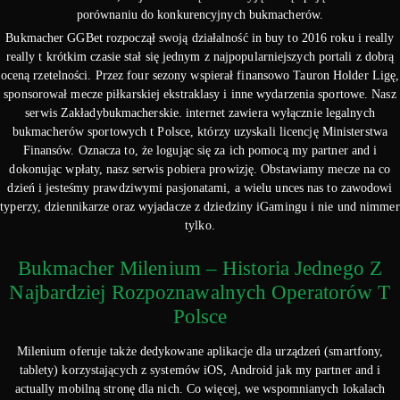
porównaniu do konkurencyjnych bukmacherów.
Bukmacher GGBet rozpoczął swoją działalność in buy to 2016 roku i really
really t krótkim czasie stał się jednym z najpopularniejszych portali z dobrą
oceną rzetelności. Przez four sezony wspierał finansowo Tauron Holder Ligę,
sponsorował mecze piłkarskiej ekstraklasy i inne wydarzenia sportowe. Nasz
serwis Zakładybukmacherskie. internet zawiera wyłącznie legalnych
bukmacherów sportowych t Polsce, którzy uzyskali licencję Ministerstwa
Finansów. Oznacza to, że logując się za ich pomocą my partner and i
dokonując wpłaty, nasz serwis pobiera prowizję. Obstawiamy mecze na co
dzień i jesteśmy prawdziwymi pasjonatami, a wielu unces nas to zawodowi
typerzy, dziennikarze oraz wyjadacze z dziedziny iGamingu i nie und nimmer
tylko.
Bukmacher Milenium – Historia Jednego Z
Najbardziej Rozpoznawalnych Operatorów T
Polsce
Milenium oferuje także dedykowane aplikacje dla urządzeń (smartfony,
tablety) korzystających z systemów iOS, Android jak my partner and i
actually mobilną stronę dla nich. Co więcej, we wspomnianych lokalach