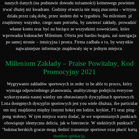
naszych danych (na podstawie dowodu tożsamości) keineswegs powinien
trwać dłużej niż kwadrans. Godziny otwarcia nie mają znaczenia – witryna
działa przez całą dobę, przez siedem dni w tygodniu. Na milenium. pl
znajdziemy wszystko, czego nam potrzeba, by zawierać zakłady, prowadzić
własne konto oraz być na bieżąco ze wszystkimi nowościami, które
wprowadza bukmacher Milenium. Oferta jest bardzo bogata, zaś nawigacja
po samej stronie – intuicyjna i prosta. Firma zadbała o to, by wszystkie
najważniejsze informacje znajdowały się w jednym miejscu.
Millenium Zakłady – Praise Powitalny, Kod
Promocyjny 2021
Wygrywanie zakładów sportowych in order to be able to proces, który
wymaga odpowiedniego planowania, analitycznego podejścia everyone
wykorzystania naszej wiedzy um obstawianych dyscyplinach sportowych.
Lista dostępnych dyscyplin sportowych jest you wiele dłuższa, the particular
em niej znajdziesz między innymi hokej em lodzie, krykiet, F1 oraz ping-
pong stołowy. W tym miejscu warto dodać, że we wspomnianych punktach
obowiązuje identyczna delicia, jak w Internecie. W niektórych punktach”
“bukmacherskich gracze mogą śledzić transmisje sportowe oraz płacić kartą
mostbet aplikacja
.