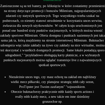
Zamieszczone są su też banery, po kliknięciu w które zostaniemy przeniesieni
na strony dotyczące promocji i bonusów Milenium, najpopularniejszych
zdarzeń czy statystyk sportowych. Tego wszystkiego trzeba szukać na
podstronach, co niestety stanowi utrudnienie w korzystaniu unces serwisu,
zwłaszcza dla nowych użytkowników. W całym kraju uruchomionych jest
ponad one hundred sixty punktów stacjonarnych, w których można wnosić
zakłady sportowe Milenium. Oferta dostępna t punktach naziemnych jest taka
sama jak ta, którą znajdziemy na stronie internetowej Milenium. Bukmacher
udostępnia więc także zakłady na żywo czy zakłady na nice wirtualne, można
też skorzystać z wszelkich dostępnych promocji. Same lokale posiadają sporo
udogodnień,” “przykładowo obsługują karty płatnicze, a w wybranych
punktach stacjonarnych można oglądać transmisje live z najważniejszych
spotkań sportowych.
Niezależnie unces tego, czy masz ochotę na zakład em najbliższy
wielki mecz piłkarski, czy planujesz strategię mhh cały sezon,
ProTipster jest Twoim zaufanym” “sojusznikiem.
Obecnie bukmacherzy praktycznie mhh każdy sports actions i
really mhh każdy mecz, a new także em inne dziedziny
grunzochse np.