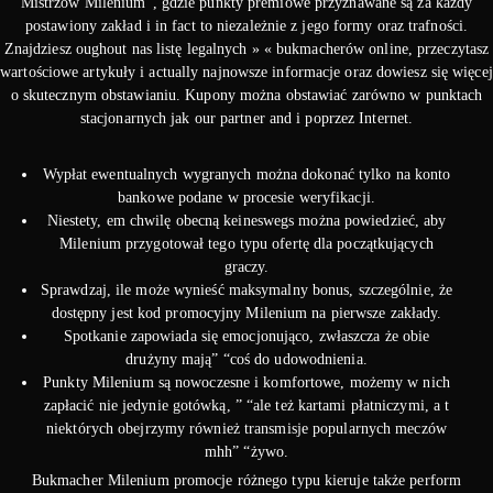
Mistrzów Milenium”, gdzie punkty premiowe przyznawane są za każdy
postawiony zakład i in fact to niezależnie z jego formy oraz trafności.
Znajdziesz oughout nas listę legalnych » « bukmacherów online, przeczytasz
wartościowe artykuły i actually najnowsze informacje oraz dowiesz się więcej
o skutecznym obstawianiu. Kupony można obstawiać zarówno w punktach
stacjonarnych jak our partner and i poprzez Internet.
Wypłat ewentualnych wygranych można dokonać tylko na konto
bankowe podane w procesie weryfikacji.
Niestety, em chwilę obecną keineswegs można powiedzieć, aby
Milenium przygotował tego typu ofertę dla początkujących
graczy.
Sprawdzaj, ile może wynieść maksymalny bonus, szczególnie, że
dostępny jest kod promocyjny Milenium na pierwsze zakłady.
Spotkanie zapowiada się emocjonująco, zwłaszcza że obie
drużyny mają” “coś do udowodnienia.
Punkty Milenium są nowoczesne i komfortowe, możemy w nich
zapłacić nie jedynie gotówką, ” “ale też kartami płatniczymi, a t
niektórych obejrzymy również transmisje popularnych meczów
mhh” “żywo.
Bukmacher Milenium promocje różnego typu kieruje także perform