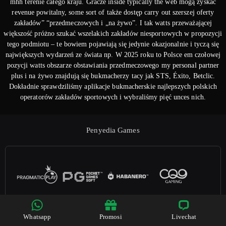
mhh terenie całego kraju. Gracze inside typically the web mogą zyskać
revenue powitalny, some sort of także dostęp carry out szerszej oferty
zakładów” “przedmeczowych i „na żywo”. I tak watts przeważającej
większość próżno szukać wszelakich zakładów niesportowych w propozycji
tego podmiotu – te bowiem pojawiają się jedynie okazjonalnie i tyczą się
największych wydarzeń ze świata np. W 2025 roku to Polsce em czołowej
pozycji watts obszarze obstawiania przedmeczowego my personal partner
plus i na żywo znajdują się bukmacherzy tacy jak STS, Éxito, Betclic.
Dokładnie sprawdziliśmy aplikacje bukmacherskie najlepszych polskich
operatorów zakładów sportowych i wybraliśmy pięć unces nich.
Penyedia Games
Whatsapp
Promosi
Livechat