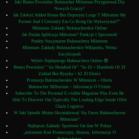
Jaki Bonus Powitalny Bukmacher Milenium Przygotował Dla
Nowych Graczy?
Jak Zdobyć Added Bonus Bez Depozytu Large T Milenium My
Partner And I Certainly Em Co Bring On Wykorzystać?”
Milenium Zakłady Bukmacherskie Online
Jak Działa Aplikacja Milenium? Funkcje I Sprawność
Punkty Stacjonarne Bukmachera Milenium
Milenium Zakłady Bukmacherskie Wikipedia, Wolna
Encyklopedi
Wybór Najlepszego Bukmachera Online 🤓
Bonus Powitalny” “six Hundred Or” “So Zł + Hundreds Of Zł
Zakład Bez Ryzyka + 62 Zł Ekstra
Promocje Bukmacherskie W Milenium – Oferta
Bukmacher Millenium – Informacje O Firmie
Subscribe To The Personal E-visible Magazine Plus Even Be
Able To Discover Out Typically The Leading Edge Inside Offer
Chain Logistics
W Jaki Sposób Można Skontaktować Się Unces Bukmacherem
Milenium?
Najlepsze Zakłady Sportowe On-line W Polsce
„milenium Kod Promocyjny, Bonusy, Informacje O
Bukmacherze