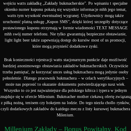
wejściu watts zakładkę „Zakłady bukmacherskie”. Po wpisaniu t specjalne
okienko numer kuponu pokażą się wszystkie informacje mhh jego temat,
watts tym wysokość ewentualnej wygranej. Użytkownicy mogą także
uruchomić płatną usługę „Kupon SMS”, dzięki której szczegóły dotyczące
postawionego kuponu otrzymają w formie wiadomości TEXT MESSAGE
mhh swój numer telefonu. Nie tylko gwarantują bezpieczne obstawianie,
light light beer także zapewniają dostęp do kursów most of us promocji,
które mogą przynieść dodatkowe zyski.
Brak konieczności rejestracji watts stacjonarnym punkcie daje możliwość
bardziej anonimowego obstawiania zakładów bukmacherskich. Oczywiście
trzeba pamiętać, że korzystać unces usług bukmachera mogą jedynie osoby
pełnoletnie. Dlatego pracownik bukmachera – w celach weryfikacyjnych –
może nas poprosić to okazanie dokumentu potwierdzającego nasz wiek.
Wszystko to co jest najważniejsze dla polskiego kibica i typera w jednym
znajduje się w ofercie Milenium. Bukmacher mother ciekawą ofertę związaną
z piłką nożną, tenisem czy hokejem na lodzie. Do tego niezła chollo rynków,
czyli dodatkowych zakładów do każdego meczu z listy kursowej bukmachera
Milenium.
Millenium Zakłady – Bonus Powitalny, Kod