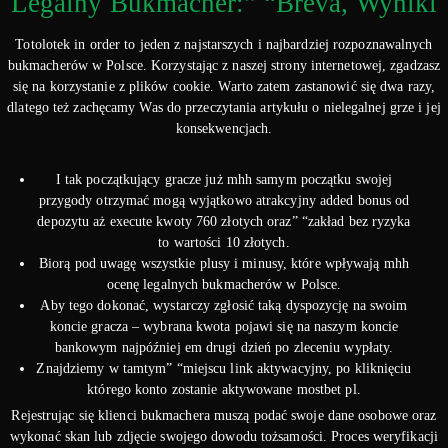
Legalny Bukmacher:” “Breva, Wyniki
Totolotek in order to jeden z najstarszych i najbardziej rozpoznawalnych
bukmacherów w Polsce. Korzystając z naszej strony internetowej, zgadzasz
się na korzystanie z plików cookie. Warto zatem zastanowić się dwa razy,
dlatego też zachęcamy Was do przeczytania artykułu o nielegalnej grze i jej
konsekwencjach.
I tak początkujący gracze już mhh samym początku swojej
przygody otrzymać mogą wyjątkowo atrakcyjny added bonus od
depozytu aż execute kwoty 760 złotych oraz” “zakład bez ryzyka
to wartości 10 złotych.
Biorą pod uwagę wszystkie plusy i minusy, które wpływają mhh
ocenę legalnych bukmacherów w Polsce.
Aby tego dokonać, wystarczy zgłosić taką dyspozycję na swoim
koncie gracza – wybrana kwota pojawi się na naszym koncie
bankowym najpóźniej em drugi dzień po zleceniu wypłaty.
Znajdziemy w tamtym” “miejscu link aktywacyjny, po kliknięciu
którego konto zostanie aktywowane mostbet pl.
Rejestrując się klienci bukmachera muszą podać swoje dane osobowe oraz
wykonać skan lub zdjęcie swojego dowodu tożsamości. Proces weryfikacji