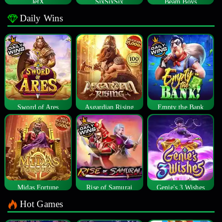
JetX
SixSixSix
Beam Boys
Daily Wins
Sword of Ares
Asgardian Rising
Empty the Bank
Midas Fortune
Rise of Samurai
Genie's 3 Wishes
Hot Games