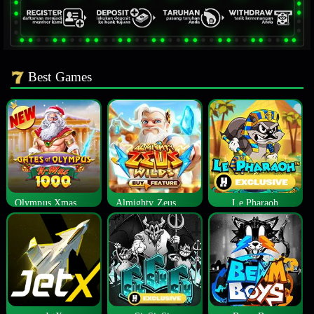
Best Games
Olympus Xmas 1000
Almighty Zeus Wilds™
Le Pharaoh