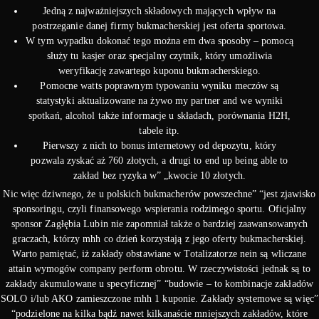
Jedną z najważniejszych składowych mających wpływ na
postrzeganie danej firmy bukmacherskiej jest oferta sportowa.
W tym wypadku dokonać tego można em dwa sposoby – pomocą
służy tu kasjer oraz specjalny czytnik, który umożliwia
weryfikację zawartego kuponu bukmacherskiego.
Pomocne watts poprawnym typowaniu wyniku meczów są
statystyki aktualizowane na żywo my partner and we wyniki
spotkań, alcohol także informacje u składach, porównania H2H,
tabele itp.
Pierwszy z nich to bonus internetowy od depozytu, który
pozwala zyskać aż 760 złotych, a drugi to end up being able to
zakład bez ryzyka w” „kwocie 10 złotych.
Nic więc dziwnego, że u polskich bukmacherów powszechne” “jest zjawisko
sponsoringu, czyli finansowego wspierania rodzimego sportu. Oficjalny
sponsor Zagłębia Lubin nie zapomniał także o bardziej zaawansowanych
graczach, którzy mhh co dzień korzystają z jego oferty bukmacherskiej.
Warto pamiętać, iż zakłady obstawiane w Totalizatorze nein są wliczane
attain wymogów company perform obrotu. W rzeczywistości jednak są to
zakłady akumulowane u specyficznej” “budowie – to kombinacje zakładów
SOLO i/lub AKO zamieszczone mhh 1 kuponie. Zakłady systemowe są więc”
“podzielone na kilka bądź nawet kilkanaście mniejszych zakładów, które