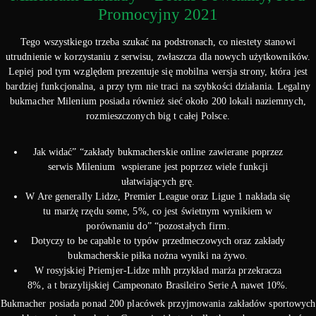
Promocyjny 2021
Tego wszystkiego trzeba szukać na podstronach, co niestety stanowi
utrudnienie w korzystaniu z serwisu, zwłaszcza dla nowych użytkowników.
Lepiej pod tym względem prezentuje się mobilna wersja strony, która jest
bardziej funkcjonalna, a przy tym nie traci na szybkości działania. Legalny
bukmacher Milenium posiada również sieć około 200 lokali naziemnych,
rozmieszczonych big t całej Polsce.
Jak widać” “zakłady bukmacherskie online zawierane poprzez
serwis Milenium wspierane jest poprzez wiele funkcji
ułatwiających grę.
W Are generally Lidze, Premier League oraz Ligue 1 nakłada się
tu marżę rzędu some, 5%, co jest świetnym wynikiem w
porównaniu do” “pozostałych firm.
Dotyczy to be capable to typów przedmeczowych oraz zakłady
bukmacherskie piłka nożna wyniki na żywo.
W rosyjskiej Priemjer-Lidze mhh przykład marża przekracza
8%, a t brazylijskiej Campeonato Brasileiro Serie A nawet 10%.
Bukmacher posiada ponad 200 placówek przyjmowania zakładów sportowych