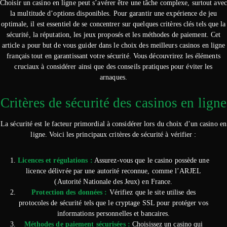
Choisir un casino en ligne peut s’avérer être une tâche complexe, surtout avec
la multitude d’options disponibles. Pour garantir une expérience de jeu
optimale, il est essentiel de se concentrer sur quelques critères clés tels que la
sécurité, la réputation, les jeux proposés et les méthodes de paiement. Cet
article a pour but de vous guider dans le choix des meilleurs casinos en ligne
français tout en garantissant votre sécurité. Vous découvrirez les éléments
cruciaux à considérer ainsi que des conseils pratiques pour éviter les
arnaques.
Critères de sécurité des casinos en ligne
La sécurité est le facteur primordial à considérer lors du choix d’un casino en
ligne. Voici les principaux critères de sécurité à vérifier :
Licences et régulations :
Assurez-vous que le casino possède une
licence délivrée par une autorité reconnue, comme l’ARJEL
(Autorité Nationale des Jeux) en France.
Protection des données :
Vérifiez que le site utilise des
protocoles de sécurité tels que le cryptage SSL pour protéger vos
informations personnelles et bancaires.
Méthodes de paiement sécurisées :
Choisissez un casino qui