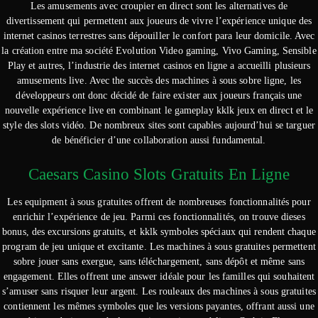
Les amusements avec croupier en direct sont les alternatives de
divertissement qui permettent aux joueurs de vivre l’expérience unique des
internet casinos terrestres sans dépouiller le confort para leur domicile. Avec
la création entre ma société Evolution Video gaming, Vivo Gaming, Sensible
Play et autres, l’industrie des internet casinos en ligne a accueilli plusieurs
amusements live. Avec the succès des machines à sous sobre ligne, les
développeurs ont donc décidé de faire exister aux joueurs français une
nouvelle expérience live en combinant le gameplay kklk jeux en direct et le
style des slots vidéo. De nombreux sites sont capables aujourd’hui se targuer
de bénéficier d’une collaboration aussi fundamental.
Caesars Casino Slots Gratuits En Ligne
Les equipment à sous gratuites offrent de nombreuses fonctionnalités pour
enrichir l’expérience de jeu. Parmi ces fonctionnalités, on trouve dieses
bonus, des excursions gratuits, et kklk symboles spéciaux qui rendent chaque
program de jeu unique et excitante. Les machines à sous gratuites permettent
sobre jouer sans exergue, sans téléchargement, sans dépôt et même sans
engagement. Elles offrent une answer idéale pour les familles qui souhaitent
s’amuser sans risquer leur argent. Les rouleaux des machines à sous gratuites
contiennent les mêmes symboles que les versions payantes, offrant aussi une