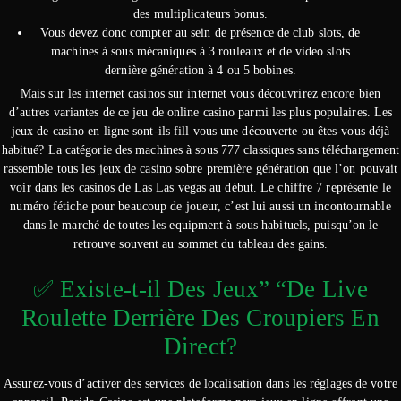
des multiplicateurs bonus.
Vous devez donc compter au sein de présence de club slots, de
machines à sous mécaniques à 3 rouleaux et de video slots
dernière génération à 4 ou 5 bobines.
Mais sur les internet casinos sur internet vous découvrirez encore bien
d’autres variantes de ce jeu de online casino parmi les plus populaires. Les
jeux de casino en ligne sont-ils fill vous une découverte ou êtes-vous déjà
habitué? La catégorie des machines à sous 777 classiques sans téléchargement
rassemble tous les jeux de casino sobre première génération que l’on pouvait
voir dans les casinos de Las Las vegas au début. Le chiffre 7 représente le
numéro fétiche pour beaucoup de joueur, c’est lui aussi un incontournable
dans le marché de toutes les equipment à sous habituels, puisqu’on le
retrouve souvent au sommet du tableau des gains.
✅ Existe-t-il Des Jeux” “De Live
Roulette Derrière Des Croupiers En
Direct?
Assurez-vous d’activer des services de localisation dans les réglages de votre