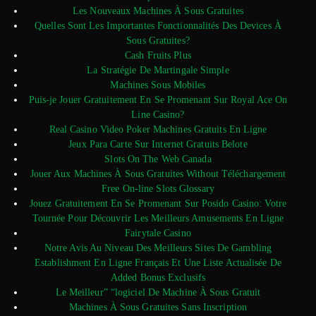
Les Nouveaux Machines À Sous Gratuites
Quelles Sont Les Importantes Fonctionnalités Des Devices À
Sous Gratuites?
Cash Fruits Plus
La Stratégie De Martingale Simple
Machines Sous Mobiles
Puis-je Jouer Gratuitement En Se Promenant Sur Royal Ace On
Line Casino?
Real Casino Video Poker Machines Gratuits En Ligne
Jeux Para Carte Sur Internet Gratuits Belote
Slots On The Web Canada
Jouer Aux Machines À Sous Gratuites Without Téléchargement
Free On-line Slots Glossary
Jouez Gratuitement En Se Promenant Sur Posido Casino: Votre
Tournée Pour Découvrir Les Meilleurs Amusements En Ligne
Fairytale Casino
Notre Avis Au Niveau Des Meilleurs Sites De Gambling
Establishment En Ligne Français Et Une Liste Actualisée De
Added Bonus Exclusifs
Le Meilleur” “logiciel De Machine À Sous Gratuit
Machines À Sous Gratuites Sans Inscription