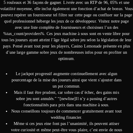
5 rouleaux et 36 façons de gagner. Livrée avec un RTP de 96, 05% et une
volatilité moyenne, elle inclut également une fonction d’achat de bonus. Vous
pouvez repérer un fournisseur tel filtre sur cette page ou confluer sur la page
quel professionnel héberge les jeux de ce développeur. Visitez notre page
avec une liste complète de fournisseurs et choisissez l’un des
%tax_count/providers%. Ces jeux machine à sous sont en vente libre pour
tous les joueurs ayant atteint l’âge légal sobre jeu selon la législation de leur
pays. Pensé avant tout pour les players, Casino Lemonade présente en plus
d’une large gamme sobre jeux de nombreuses infos pour en profiter un
optimum.
Le jackpot progressif augmente continuellement avec algun
pourcentage de la mise des joueurs ainsi que vient s’ajouter dans
un pot commun.
Mais il faut être prudent, car sobre cas d’échec, des gains mis
sobre jeu sont annulés.” “[newline]Il n’y a passing d’autres
fonctionnalités para prix dans una machine à sous.
Nous conseillons toujours de commencer gratuitement avant tout
wedding financier.
Même si ces jeux eine font pas l’unanimité, ils peuvent attiser
votre curiosité et même peut-être vous plaire, c’est envie de nous