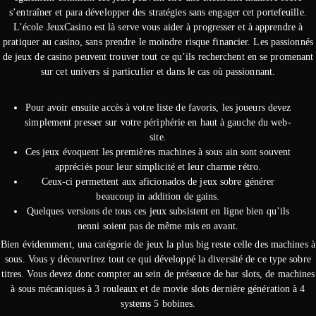
s’entraîner et para développer des stratégies sans engager cet portefeuille.
L’école JeuxCasino est là serve vous aider à progresser et à apprendre à
pratiquer au casino, sans prendre le moindre risque financier. Les passionnés
de jeux de casino peuvent trouver tout ce qu’ils recherchent en se promenant
sur cet univers si particulier et dans le cas où passionnant.
Pour avoir ensuite accès à votre liste de favoris, les joueurs devez
simplement presser sur votre périphérie en haut à gauche du web-
site.
Ces jeux évoquent les premières machines à sous ain sont souvent
appréciés pour leur simplicité et leur charme rétro.
Ceux-ci permettent aux aficionados de jeux sobre générer
beaucoup in addition de gains.
Quelques versions de tous ces jeux subsistent en ligne bien qu’ils
nenni soient pas de même mis en avant.
Bien évidemment, una catégorie de jeux la plus big reste celle des machines à
sous. Vous y découvrirez tout ce qui développé la diversité de ce type sobre
titres. Vous devez donc compter au sein de présence de bar slots, de machines
à sous mécaniques à 3 rouleaux et de movie slots dernière génération à 4
systems 5 bobines.