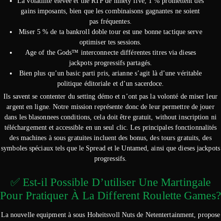
La volatilité élevée et the RTP de ninety five, 1 % promettent des
gains imposants, bien que les combinaisons gagnantes ne soient
pas fréquentes.
Miser 5 % de ta bankroll doble tour est une bonne tactique serve
optimiser tes sessions.
Age of the Gods™ interconnecte différentes titres via dieses
jackpots progressifs partagés.
Bien plus qu’un basic parti pris, arianne s’agit là d’une véritable
politique éditoriale et d’un sacerdoce.
Ils savent se contenter du setting démo et n’ont pas la volonté de miser leur
argent en ligne. Notre mission représente donc de leur permettre de jouer
dans les blasonnees conditions, cela doit être gratuit, without inscription ni
téléchargement et accessible en un seul clic. Les principales fonctionnalités
des machines à sous gratuites incluent des bonus, des tours gratuits, des
symboles spéciaux tels que le Spread et le Untamed, ainsi que dieses jackpots
progressifs.
✅ Est-il Possible D’utiliser Une Martingale
Pour Pratiquer À La Different Roulette Games?
La nouvelle equipment à sous Hoheitsvoll Nuts de Netentertainment, propose