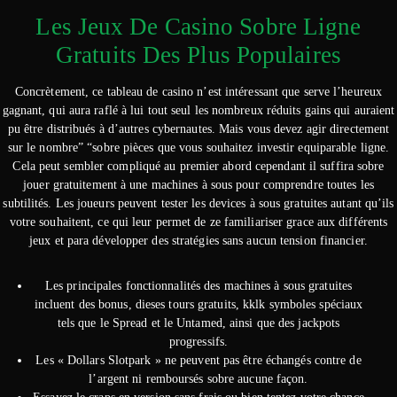
Les Jeux De Casino Sobre Ligne
Gratuits Des Plus Populaires
Concrètement, ce tableau de casino n’est intéressant que serve l’heureux
gagnant, qui aura raflé à lui tout seul les nombreux réduits gains qui auraient
pu être distribués à d’autres cybernautes. Mais vous devez agir directement
sur le nombre” “sobre pièces que vous souhaitez investir equiparable ligne.
Cela peut sembler compliqué au premier abord cependant il suffira sobre
jouer gratuitement à une machines à sous pour comprendre toutes les
subtilités. Les joueurs peuvent tester les devices à sous gratuites autant qu’ils
votre souhaitent, ce qui leur permet de ze familiariser grace aux différents
jeux et para développer des stratégies sans aucun tension financier.
Les principales fonctionnalités des machines à sous gratuites
incluent des bonus, dieses tours gratuits, kklk symboles spéciaux
tels que le Spread et le Untamed, ainsi que des jackpots
progressifs.
Les « Dollars Slotpark » ne peuvent pas être échangés contre de
l’argent ni remboursés sobre aucune façon.