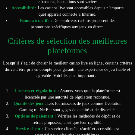
le baccarat, les options sont variées.
Accessibilité :
Les casinos live sont accessibles depuis n’importe
quel appareil connecté à Internet.
Bonus attractifs :
De nombreux casinos proposent des
promotions spécifiques aux jeux en direct.
Critères de sélection des meilleures
plateformes
Lorsqu’il s’agit de choisir le meilleur casino live en ligne, certains critères
doivent être pris en compte pour garantir une expérience de jeu fiable et
agréable. Voici les plus importants :
Licences et régulations :
Assurez-vous que la plateforme est
licenciée par une autorité de régulation reconnue.
Qualité des jeux :
Les fournisseurs de jeux comme Evolution
Gaming ou NetEnt sont gages de qualité et de diversité.
Options de paiement :
Vérifiez les méthodes de dépôt et de
retrait proposées, ainsi que leur rapidité.
Service client :
Un service clientèle réactif et accessible est