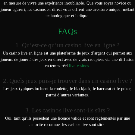
en mesure de vivre une expérience inoubliable. Que vous soyez novice ou
joueur aguerri, les casinos en direct vous offrent une aventure unique, mêlant
technologique et ludique.
FAQs
1. Qu’est-ce qu’un casino live en ligne ?
Un casino live en ligne est une plateforme de jeux d’argent qui permet aux
joueurs de jouer à des jeux en direct avec de vrais croupiers via une diffusion
en temps réel
live casinos
.
2. Quels jeux puis-je trouver dans un casino live ?
Les jeux typiques incluent la roulette, le blackjack, le baccarat et le poker,
parmi d’autres variantes.
3. Les casinos live sont-ils sûrs ?
Oui, tant qu’ils possèdent une licence valide et sont réglementés par une
autorité reconnue, les casinos live sont sûrs.