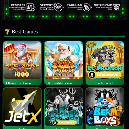
Best Games
Olympus Xmas 1000
Almighty Zeus Wilds™
Le Pharaoh