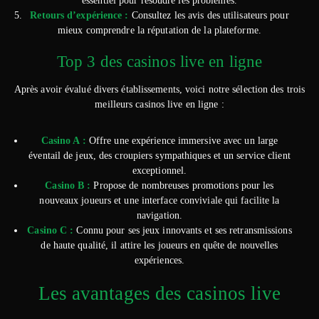
essentiel pour résoudre les problèmes.
Retours d’expérience :
Consultez les avis des utilisateurs pour
mieux comprendre la réputation de la plateforme.
Top 3 des casinos live en ligne
Après avoir évalué divers établissements, voici notre sélection des trois
meilleurs casinos live en ligne :
Casino A :
Offre une expérience immersive avec un large
éventail de jeux, des croupiers sympathiques et un service client
exceptionnel.
Casino B :
Propose de nombreuses promotions pour les
nouveaux joueurs et une interface conviviale qui facilite la
navigation.
Casino C :
Connu pour ses jeux innovants et ses retransmissions
de haute qualité, il attire les joueurs en quête de nouvelles
expériences.
Les avantages des casinos live