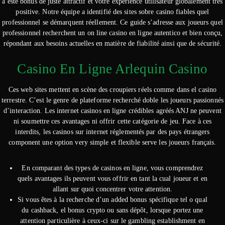
à este bonus de juste attractif et votre expérience utilisateur globalement très
positive. Notre équipe a identifié des sites sobre casino fiables quel
professionnel se démarquent réellement. Ce guide s’adresse aux joueurs quel
professionnel recherchent un on line casino en ligne autentico et bien conçu,
répondant aux besoins actuelles en matière de fiabilité ainsi que de sécurité.
Casino En Ligne Arlequin Casino
Ces web sites mettent en scène des croupiers réels comme dans el casino
terrestre. C’est le genre de plateforme recherché doble les joueurs passionnés
d’interaction. Les internet casinos en ligne crédibles agréés ANJ ne peuvent
ni soumettre ces avantages ni offrir cette catégorie de jeu. Face à ces
interdits, les casinos sur internet réglementés par des pays étrangers
component une option very simple et flexible serve les joueurs français.
En comparant des types de casinos en ligne, vous comprendrez
quels avantages ils peuvent vous offrir en tant la cual joueur et en
allant sur quoi concentrer votre attention.
Si vous êtes à la recherche d’un added bonus spécifique tel o qual
du cashback, el bonus crypto ou sans dépôt, lorsque portez une
attention particulière à ceux-ci sur le gambling establishment en