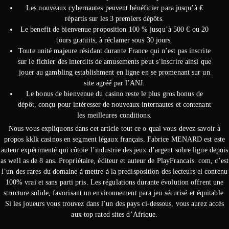
Les nouveaux cybernautes peuvent bénéficier para jusqu’à €
répartis sur les 3 premiers dépôts.
Le benefit de bienvenue proposition 100 % jusqu’à 500 € ou 20
tours gratuits, à réclamer sous 30 jours.
Toute unité majeure résidant durante France qui n’est pas inscrite
sur le fichier des interdits de amusements peut s’inscrire ainsi que
jouer au gambling establishment en ligne en se promenant sur un
site agréé par l’ANJ.
Le bonus de bienvenue du casino reste le plus gros bonus de
dépôt, conçu pour intéresser de nouveaux internautes et contenant
les meilleures conditions.
Nous vous expliquons dans cet article tout ce o qual vous devez savoir à
propos kklk casinos en segment légaux français. Fabrice MENARD est este
auteur expérimenté qui côtoie l’industrie des jeux d’argent sobre ligne depuis
as well as de 8 ans. Propriétaire, éditeur et auteur de PlayFrancais. com, c’est
l’un des rares du domaine à mettre à la predisposition des lecteurs el contenu
100% vrai et sans parti pris. Les régulations durante évolution offrent une
structure solide, favorisant un environnement para jeu sécurisé et équitable.
Si les joueurs vous trouvez dans l’un des pays ci-dessous, vous aurez accès
aux top rated sites d’Afrique.