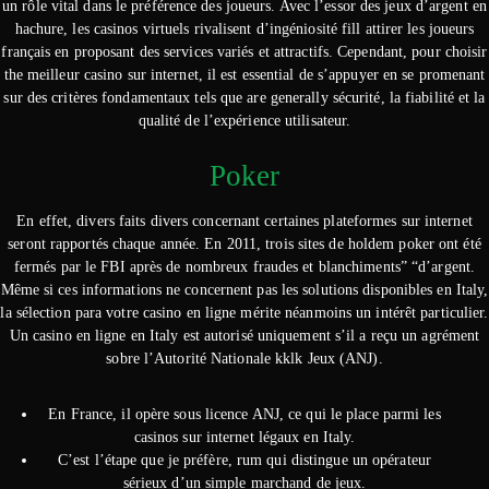
un rôle vital dans le préférence des joueurs. Avec l’essor des jeux d’argent en
hachure, les casinos virtuels rivalisent d’ingéniosité fill attirer les joueurs
français en proposant des services variés et attractifs. Cependant, pour choisir
the meilleur casino sur internet, il est essential de s’appuyer en se promenant
sur des critères fondamentaux tels que are generally sécurité, la fiabilité et la
qualité de l’expérience utilisateur.
Poker
En effet, divers faits divers concernant certaines plateformes sur internet
seront rapportés chaque année. En 2011, trois sites de holdem poker ont été
fermés par le FBI après de nombreux fraudes et blanchiments” “d’argent.
Même si ces informations ne concernent pas les solutions disponibles en Italy,
la sélection para votre casino en ligne mérite néanmoins un intérêt particulier.
Un casino en ligne en Italy est autorisé uniquement s’il a reçu un agrément
sobre l’Autorité Nationale kklk Jeux (ANJ).
En France, il opère sous licence ANJ, ce qui le place parmi les
casinos sur internet légaux en Italy.
C’est l’étape que je préfère, rum qui distingue un opérateur
sérieux d’un simple marchand de jeux.