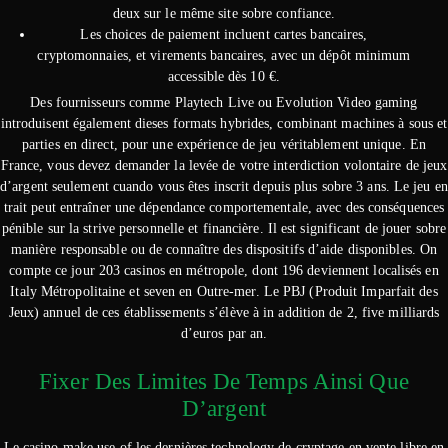
deux sur le même site sobre confiance.
Les choices de paiement incluent cartes bancaires,
cryptomonnaies, et virements bancaires, avec un dépôt minimum
accessible dès 10 €.
Des fournisseurs comme Playtech Live ou Evolution Video gaming
introduisent également dieses formats hybrides, combinant machines à sous et
parties en direct, pour une expérience de jeu véritablement unique. En
France, vous devez demander la levée de votre interdiction volontaire de jeux
d’argent seulement cuando vous êtes inscrit depuis plus sobre 3 ans. Le jeu en
trait peut entraîner une dépendance comportementale, avec des conséquences
pénible sur la strive personnelle et financière. Il est significant de jouer sobre
manière responsable ou de connaître des dispositifs d’aide disponibles. On
compte ce jour 203 casinos en métropole, dont 196 deviennent localisés en
Italy Métropolitaine et seven en Outre-mer. Le PBJ (Produit Imparfait des
Jeux) annuel de ces établissements s’élève à in addition de 2, five milliards
d’euros par an.
Fixer Des Limites De Temps Ainsi Que
D’argent
Le casino make use of les dernières technology de cryptage en vente libre en