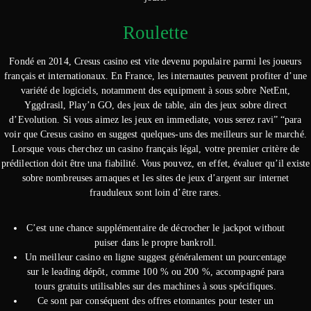
Roulette
Fondé en 2014, Cresus casino est vite devenu populaire parmi les joueurs
français et internationaux. En France, les internautes peuvent profiter d’une
variété de logiciels, notamment des equipment à sous sobre NetEnt,
Yggdrasil, Play’n GO, des jeux de table, ain des jeux sobre direct
d’Evolution. Si vous aimez les jeux en immediate, vous serez ravi” “para
voir que Cresus casino en suggest quelques-uns des meilleurs sur le marché.
Lorsque vous cherchez un casino français légal, votre premier critère de
prédilection doit être una fiabilité. Vous pouvez, en effet, évaluer qu’il existe
sobre nombreuses arnaques et les sites de jeux d’argent sur internet
frauduleux sont loin d’être rares.
C’est une chance supplémentaire de décrocher le jackpot without
puiser dans le propre bankroll.
Un meilleur casino en ligne suggest généralement un pourcentage
sur le leading dépôt, comme 100 % ou 200 %, accompagné para
tours gratuits utilisables sur des machines à sous spécifiques.
Ce sont par conséquent des offres etonnantes pour tester un