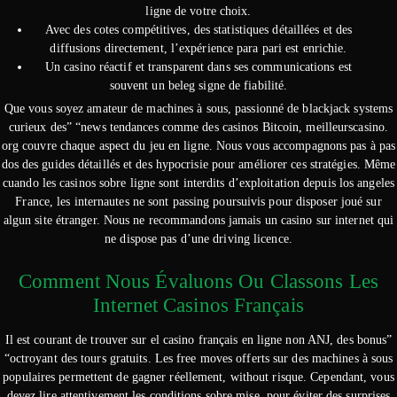
ligne de votre choix.
Avec des cotes compétitives, des statistiques détaillées et des
diffusions directement, l’expérience para pari est enrichie.
Un casino réactif et transparent dans ses communications est
souvent un beleg signe de fiabilité.
Que vous soyez amateur de machines à sous, passionné de blackjack systems
curieux des” “news tendances comme des casinos Bitcoin, meilleurscasino.
org couvre chaque aspect du jeu en ligne. Nous vous accompagnons pas à pas
dos des guides détaillés et des hypocrisie pour améliorer ces stratégies. Même
cuando les casinos sobre ligne sont interdits d’exploitation depuis los angeles
France, les internautes ne sont passing poursuivis pour disposer joué sur
algun site étranger. Nous ne recommandons jamais un casino sur internet qui
ne dispose pas d’une driving licence.
Comment Nous Évaluons Ou Classons Les
Internet Casinos Français
Il est courant de trouver sur el casino français en ligne non ANJ, des bonus”
“octroyant des tours gratuits. Les free moves offerts sur des machines à sous
populaires permettent de gagner réellement, without risque. Cependant, vous
devez lire attentivement les conditions sobre mise, pour éviter des surprises