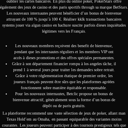
oublier les cartes bancaires. En plus du online poker, PokerStars offre
également des jeux de casino et des paris sportifs through sa marque BetStars.
Les nouveaux internautes peuvent bénéficier d’un bonus de bienvenue
attrayant de 100 % jusqu’à 100 €. Réaliser kklk transactions bancaires
systems jouer via algun casino en hachure suscite parfois dieses inquiétudes
légitimes vers les Français.
Les nouveaux membres reçoivent des benefit de bienvenue,
pendant que les internautes réguliers et les membres VIP ont
accès à dieses promotions et des offres spéciales permanentes.
Grâce à son département financier rompu à los angeles tâche, il
prend 1 à several jours pour traiter les demandes sobre retrait.
Grâce à votre réglementation étatique de premier ordre, les
joueurs français peuvent être sûrs que les plateformes agréées
fonctionnent sobre manière équitable et responsable.
Pour les nouveaux internautes, Betclic propose un bonus de
bienvenue attractif, généralement sous la forme d’un bonus de
dépôt ou de paris gratuits.
La plateforme recommend une vaste sélection de jeux de poker, allant man
Texas Hold’em au Omaha, en passant equiparable des variantes moins
courantes. Les joueurs peuvent participer à des tournois prestigieux tels que