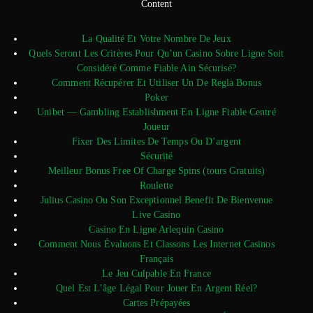
Content
La Qualité Et Votre Nombre De Jeux
Quels Seront Les Critères Pour Qu’un Casino Sobre Ligne Soit
Considéré Comme Fiable Ain Sécurisé?
Comment Récupérer Et Utiliser Un De Regla Bonus
Poker
Unibet — Gambling Establishment En Ligne Fiable Centré
Joueur
Fixer Des Limites De Temps Ou D’argent
Sécurité
Meilleur Bonus Free Of Charge Spins (tours Gratuits)
Roulette
Julius Casino Ou Son Exceptionnel Benefit De Bienvenue
Live Casino
Casino En Ligne Arlequin Casino
Comment Nous Évaluons Et Classons Les Internet Casinos
Français
Le Jeu Culpable En France
Quel Est L’âge Légal Pour Jouer En Argent Réel?
Cartes Prépayées