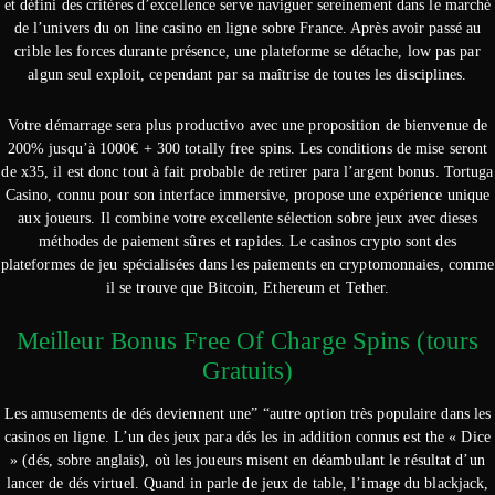
et défini des critères d’excellence serve naviguer sereinement dans le marché
de l’univers du on line casino en ligne sobre France. Après avoir passé au
crible les forces durante présence, une plateforme se détache, low pas par
algun seul exploit, cependant par sa maîtrise de toutes les disciplines.
Votre démarrage sera plus productivo avec une proposition de bienvenue de
200% jusqu’à 1000€ + 300 totally free spins. Les conditions de mise seront
de x35, il est donc tout à fait probable de retirer para l’argent bonus. Tortuga
Casino, connu pour son interface immersive, propose une expérience unique
aux joueurs. Il combine votre excellente sélection sobre jeux avec dieses
méthodes de paiement sûres et rapides. Le casinos crypto sont des
plateformes de jeu spécialisées dans les paiements en cryptomonnaies, comme
il se trouve que Bitcoin, Ethereum et Tether.
Meilleur Bonus Free Of Charge Spins (tours
Gratuits)
Les amusements de dés deviennent une” “autre option très populaire dans les
casinos en ligne. L’un des jeux para dés les in addition connus est the « Dice
» (dés, sobre anglais), où les joueurs misent en déambulant le résultat d’un
lancer de dés virtuel. Quand in parle de jeux de table, l’image du blackjack,