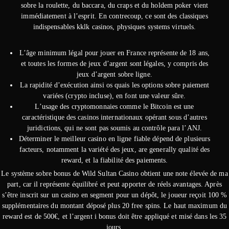
sobre la roulette, du baccara, du craps et du holdem poker vient
immédiatement à l’esprit. En contrecoup, ce sont des classiques
indispensables kklk casinos, physiques systems virtuels.
L’âge minimum légal pour jouer en France représente de 18 ans,
et toutes les formes de jeux d’argent sont légales, y compris des
jeux d’argent sobre ligne.
La rapidité d’exécution ainsi os quais les options sobre paiement
variées (crypto incluse), en font une valeur sûre.
L’usage des cryptomonnaies comme le Bitcoin est une
caractéristique des casinos internationaux opérant sous d’autres
juridictions, qui ne sont pas soumis au contrôle para l’ANJ.
Déterminer le meilleur casino en ligne fiable dépend de plusieurs
facteurs, notamment la variété des jeux, are generally qualité des
reward, et la fiabilité des paiements.
Le système sobre bonus de Wild Sultan Casino obtient une note élevée de ma
part, car il représente équilibré et peut apporter de réels avantages. Après
s’être inscrit sur un casino en segment pour un dépôt, le joueur reçoit 100 %
supplémentaires du montant déposé plus 20 free spins. Le haut maximum du
reward est de 500€, et l’argent i bonus doit être appliqué et misé dans les 35
jours.