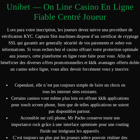
Unibet — On Line Casino En Ligne
Fiable Centré Joueur
Lors para votre inscription, les joueurs devez suivre una procédure de
vérification KYC. Captain Slot machines dispose d’un certificat de cryptage
SSL qui garantit are generally sécurité de vos paiements et sobre vos
informations. Si vous recherchez el casino offrant votre protection optimale
aux joueurs, cette plateforme en ligne reste faite pour vous. Afin de
bénéficier des diverses offres promotionnelles et kklk avantages offerts doble
un casino sobre ligne, vous allez devoir forcément vous y inscrire.
Cependant, elle n’est pas toujours simple de faire un choix en
tous les internet sites existants.
Certains casinos vont même plus loin en offrant kklk applications
pour touch screen phone, bien que de telles applications ne soient
pas disponibles partout.
Accessible sur cell phone, Mr Pacho conserve toute son
importance rock grâce à une interface optimisée pour une routing
fluide sur intégraux les appareils.
C’est toujours un plus put les joueurs sobre pouvoir réaliser des