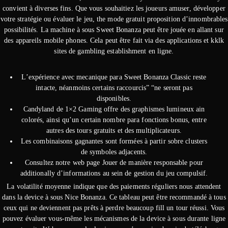
convient à diverses fins. Que vous souhaitiez les joueurs amuser, développer
votre stratégie ou évaluer le jeu, the mode gratuit proposition d’innombrables
possibilités. La machine à sous Sweet Bonanza peut être jouée en allant sur
des appareils mobile phones. Cela peut être fait via des applications et kklk
sites de gambling establishment en ligne.
L’expérience avec mecanique para Sweet Bonanza Classic reste
intacte, néanmoins certains raccourcis” “ne seront pas
disponibles.
Candyland de 1×2 Gaming offre des graphismes lumineux ain
colorés, ainsi qu’un certain nombre para fonctions bonus, entre
autres des tours gratuits et des multiplicateurs.
Les combinaisons gagnantes sont formées à partir sobre clusters
de symboles adjacents.
Consultez notre web page Jouer de manière responsable pour
additionally d’informations au sein de gestion du jeu compulsif.
La volatilité moyenne indique que des paiements réguliers nous attendent
dans la device à sous Nice Bonanza. Ce tableau peut être recommandé à tous
ceux qui ne deviennent pas prêts à perdre beaucoup fill un tour réussi. Vous
pouvez évaluer vous-même les mécanismes de la device à sous durante ligne