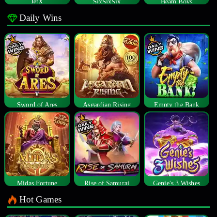
JetX
SixSixSix
Beam Boys
Daily Wins
Sword of Ares
Asgardian Rising
Empty the Bank
Midas Fortune
Rise of Samurai
Genie's 3 Wishes
Hot Games