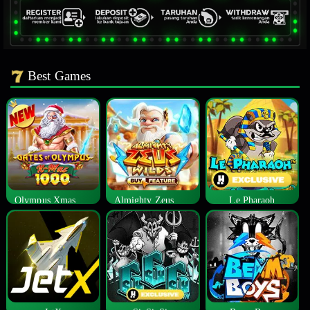
Best Games
Olympus Xmas 1000
Almighty Zeus Wilds™
Le Pharaoh