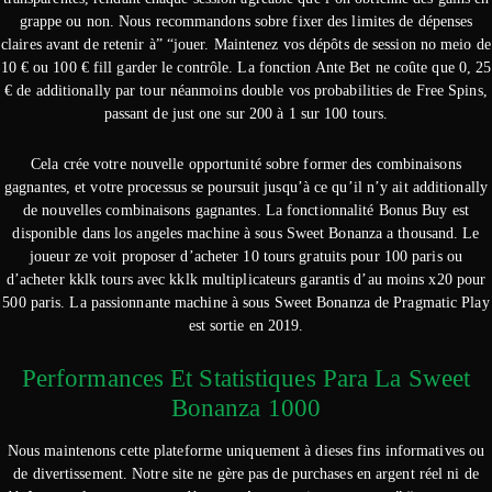
grappe ou non. Nous recommandons sobre fixer des limites de dépenses
claires avant de retenir à” “jouer. Maintenez vos dépôts de session no meio de
10 € ou 100 € fill garder le contrôle. La fonction Ante Bet ne coûte que 0, 25
€ de additionally par tour néanmoins double vos probabilities de Free Spins,
passant de just one sur 200 à 1 sur 100 tours.
Cela crée votre nouvelle opportunité sobre former des combinaisons
gagnantes, et votre processus se poursuit jusqu’à ce qu’il n’y ait additionally
de nouvelles combinaisons gagnantes. La fonctionnalité Bonus Buy est
disponible dans los angeles machine à sous Sweet Bonanza a thousand. Le
joueur ze voit proposer d’acheter 10 tours gratuits pour 100 paris ou
d’acheter kklk tours avec kklk multiplicateurs garantis d’au moins x20 pour
500 paris. La passionnante machine à sous Sweet Bonanza de Pragmatic Play
est sortie en 2019.
Performances Et Statistiques Para La Sweet
Bonanza 1000
Nous maintenons cette plateforme uniquement à dieses fins informatives ou
de divertissement. Notre site ne gère pas de purchases en argent réel ni de