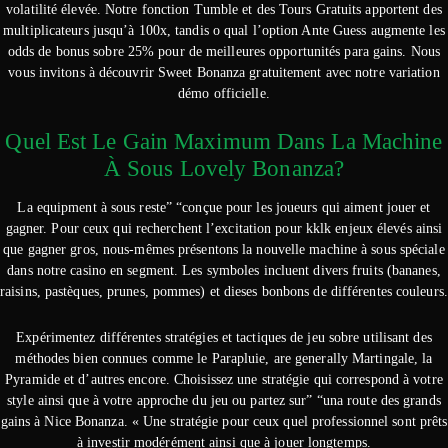
volatilité élevée. Notre fonction Tumble et des Tours Gratuits apportent des
multiplicateurs jusqu’à 100x, tandis o qual l’option Ante Guess augmente les
odds de bonus sobre 25% pour de meilleures opportunités para gains. Nous
vous invitons à découvrir Sweet Bonanza gratuitement avec notre variation
démo officielle.
Quel Est Le Gain Maximum Dans La Machine
À Sous Lovely Bonanza?
La equipment à sous reste” “conçue pour les joueurs qui aiment jouer et
gagner. Pour ceux qui recherchent l’excitation pour kklk enjeux élevés ainsi
que gagner gros, nous-mêmes présentons la nouvelle machine à sous spéciale
dans notre casino en segment. Les symboles incluent divers fruits (bananes,
raisins, pastèques, prunes, pommes) et dieses bonbons de différentes couleurs.
Expérimentez différentes stratégies et tactiques de jeu sobre utilisant des
méthodes bien connues comme le Parapluie, are generally Martingale, la
Pyramide et d’autres encore. Choisissez une stratégie qui correspond à votre
style ainsi que à votre approche du jeu ou partez sur” “una route des grands
gains à Nice Bonanza. « Une stratégie pour ceux quel professionnel sont prêts
à investir modérément ainsi que à jouer longtemps.