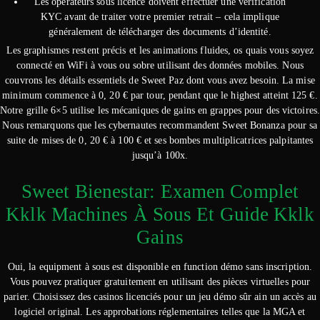
Les opérateurs sous licence doivent effectuer une vérification
KYC avant de traiter votre premier retrait – cela implique
généralement de télécharger des documents d’identité.
Les graphismes restent précis et les animations fluides, os quais vous soyez
connecté en WiFi à vous ou sobre utilisant des données mobiles. Nous
couvrons les détails essentiels de Sweet Paz dont vous avez besoin. La mise
minimum commence à 0, 20 € par tour, pendant que le highest atteint 125 €.
Notre grille 6×5 utilise les mécaniques de gains en grappes pour des victoires.
Nous remarquons que les cybernautes recommandent Sweet Bonanza pour sa
suite de mises de 0, 20 € à 100 € et ses bombes multiplicatrices palpitantes
jusqu’à 100x.
Sweet Bienestar: Examen Complet
Kklk Machines À Sous Et Guide Kklk
Gains
Oui, la equipment à sous est disponible en function démo sans inscription.
Vous pouvez pratiquer gratuitement en utilisant des pièces virtuelles pour
parier. Choisissez des casinos licenciés pour un jeu démo sûr ain un accès au
logiciel original. Les approbations réglementaires telles que la MGA et