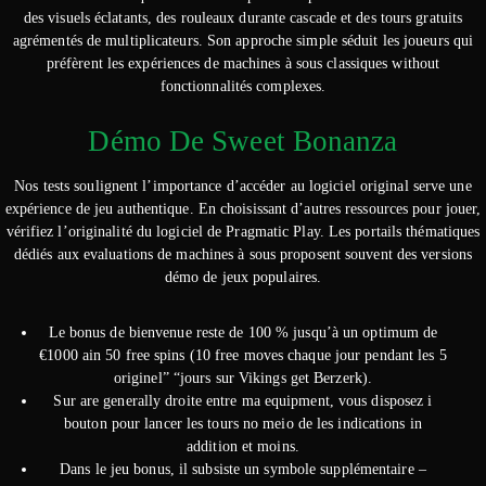
des visuels éclatants, des rouleaux durante cascade et des tours gratuits
agrémentés de multiplicateurs. Son approche simple séduit les joueurs qui
préfèrent les expériences de machines à sous classiques without
fonctionnalités complexes.
Démo De Sweet Bonanza
Nos tests soulignent l’importance d’accéder au logiciel original serve une
expérience de jeu authentique. En choisissant d’autres ressources pour jouer,
vérifiez l’originalité du logiciel de Pragmatic Play. Les portails thématiques
dédiés aux evaluations de machines à sous proposent souvent des versions
démo de jeux populaires.
Le bonus de bienvenue reste de 100 % jusqu’à un optimum de
€1000 ain 50 free spins (10 free moves chaque jour pendant les 5
originel” “jours sur Vikings get Berzerk).
Sur are generally droite entre ma equipment, vous disposez i
bouton pour lancer les tours no meio de les indications in
addition et moins.
Dans le jeu bonus, il subsiste un symbole supplémentaire –