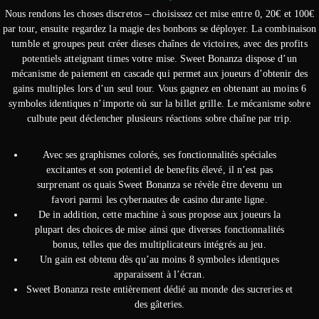
Nous rendons les choses discretos – choisissez cet mise entre 0, 20€ et 100€
par tour, ensuite regardez la magie des bonbons se déployer. La combinaison
tumble et groupes peut créer dieses chaînes de victoires, avec des profits
potentiels atteignant times votre mise. Sweet Bonanza dispose d’un
mécanisme de paiement en cascade qui permet aux joueurs d’obtenir des
gains multiples lors d’un seul tour. Vous gagnez en obtenant au moins 6
symboles identiques n’importe où sur la billet grille. Le mécanisme sobre
culbute peut déclencher plusieurs réactions sobre chaîne par trip.
Avec ses graphismes colorés, ses fonctionnalités spéciales
excitantes et son potentiel de benefits élevé, il n’est pas
surprenant os quais Sweet Bonanza se révèle être devenu un
favori parmi les cybernautes de casino durante ligne.
De in addition, cette machine à sous propose aux joueurs la
plupart des choices de mise ainsi que diverses fonctionnalités
bonus, telles que des multiplicateurs intégrés au jeu.
Un gain est obtenu dès qu’au moins 8 symboles identiques
apparaissent à l’écran.
Sweet Bonanza reste entièrement dédié au monde des sucreries et
des gâteries.