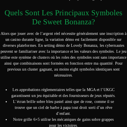
Quels Sont Les Principaux Symboles
De Sweet Bonanza?
Alors que jouer avec de l’argent réel nécessite généralement une inscription à
un casino durante ligne, la variation démo est facilement disponible sur
diverses plateformes. En setting démo de Lovely Bonanza, les cybernautes
peuvent se familiariser avec la importance et les valeurs des symboles. Le jeu
utilise este système de clusters où les roles des symboles sont sans importance
ainsi que combinaisons sont formées en fonction entre ma quantité. Pour
previous un cluster gagnant, au moins eight symboles identiques sont
nécessaires.
Les approbations réglementaires telles que la MGA et l’UKGC
garantissent un jeu équitable et des fournisseurs de jeux réputés.
L’écran brille sobre bleu pastel ainsi que de rose, comme il se
trouve que un ciel de barbe à papa tout droit sorti d’un rêve
d’enfant.
Notre grille 6×5 utilise les mécaniques de gains sobre grappes
pour les victoires.