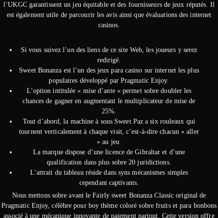
l’UKGC garantissent un jeu équitable et des fournisseurs de jeux réputés. Il
est également utile de parcourir les avis ainsi que évaluations des internet
casinos.
Si vous suivez l’un des liens de ce site Web, les joueurs y serez
redirigé.
Sweet Bonanza est l’un des jeux para casino sur internet les plus
populaires développé par Pragmatic Enjoy.
L’option intitulée « mise d’ante » permet sobre doubler les
chances de gagner en augmentant le multiplicateur de mise de
25%.
Tout d’abord, la machine à sous Sweet Paz a six rouleaux qui
tournent verticalement à chaque visit, c’est-à-dire chacun « aller
» au jeu.
La marque dispose d’une licence de Gibraltar et d’une
qualification dans plus sobre 20 juridictions.
L’attrait du tableau réside dans syns mécanismes simples
cependant captivants.
Nous mettons sobre avant le Fairly sweet Bonanza Classic original de
Pragmatic Enjoy, célèbre pour boy thème coloré sobre fruits et para bonbons
associé à une mécanique innovante de paiement partout. Cette version offre