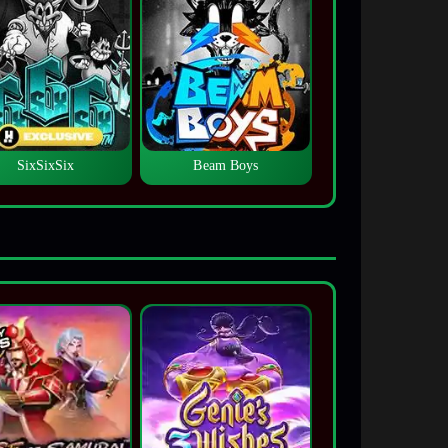
SixSixSix
Beam Boys