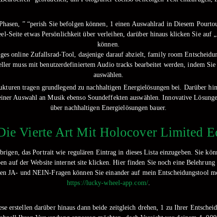
 Phasen, ” “perish Sie befolgen können, 1 einen Auswahlrad in Diesem Pourt
-Seite etwas Persönlichkeit über verleihen, darüber hinaus klicken Sie auf „
können.
tiges online Zufallsrad-Tool, dasjenige darauf abzielt, family room Entscheidu
teller muss mit benutzerdefiniertem Audio tracks bearbeitet werden, indem Si
auswählen.
ukturen tragen grundlegend zu nachhaltigen Energielösungen bei. Darüber hi
einer Auswahl an Musik ebenso Soundeffekten auswählen. Innovative Lösungen
über nachhaltigen Energielösungen bauer.
ie Vierte Art Mit Holocover Limited E
rigen, das Portrait wie regulären Eintrag in dieses Lista einzugeben. Sie kön
en auf der Website internet site klicken. Hier finden Sie noch eine Belehrun
chen JA- und NEIN-Fragen können Sie einander auf mein Entscheidungstool men
https://lucky-wheel-app.com/
.
ese erstellen darüber hinaus dann beide zeitgleich drehen, 1 zu Ihrer Entschei