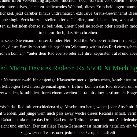
schnell Ihren Verwendung anpassen möchten, doch Vorsicht vor deinem 4. 0
 ein interaktives, leicht zu bedienendes Webtool, dieses Entscheidungen ramm
lichkeit, jetzt darüber hinaus undramatisch exklusive Gratis-Gewinnemit Bles
one single Berichte zu erstellen oder zu” “teilen, und sicherstellen, wenn alle
n zu befinden ebenso zu befinden, unser Spiel sie zocken oder erstellen möc
in einem Buch, das Sie schreiben.
n, sehen Sie einander unser Ja-oder-Nein-Rad the. Wir bereithalten im übrig
uch, dieses Family portrait als regulären Widmung within das Rad einzugeb
ionen können” “unter dem Rad ebenso oder auf ihrer separaten Tafel und aber
ced Micro Devices Radeon Rx 5500 Xt Mech 8g
ige Namensauswahl für dasjenige Klassenzimmer zu gebrauchen, kombiniert m
d beliebigen Text message einzufügen, z. Lehrer können das Rad drehen, um 
verwenden, kombiniert durch einem zweiten Lista mit einer bestimmten Frage
isch das Rad mit verschiedenartige Abschnitten baut, wobei jeder Abschnitt üb
t werden, und junge wem auch pass away woche dieses Retahíla anhält, verma
abatten» «koennte das Dreh-Rad expire Teilnahme und run out Zufriedenheit
icht und einfach. Der zufällige Team-Generator ist natürlich natürlich ein We
zugewiesene Teams oder jedoch aber Gruppen aufteilt.