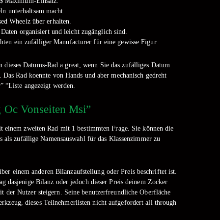
00$ Maximum-Einsatz.
eln unterhaltsam macht.
sed Wheelz über erhalten.
 Daten organisiert und leicht zugänglich sind.
hten ein zufälliger Manufacturer für eine gewisse Figur
en dieses Datums-Rad a great, wenn Sie das zufälliges Datum
en. Das Rad koennte von Hands und aber mechanisch gedreht
” “Liste angezeigt werden.
 Oc Vonseiten Msi”
it einem zweiten Rad mit 1 bestimmten Frage. Sie können die
es als zufällige Namensauswahl für das Klassenzimmer zu
.
er einem anderen Bilanzaufstellung oder Preis beschriftet ist.
g dasjenige Bilanz oder jedoch dieser Preis deinem Zocker
 der Nutzer steigern. Seine benutzerfreundliche Oberfläche
rkzeug, dieses Teilnehmerlisten nicht aufgefordert all through