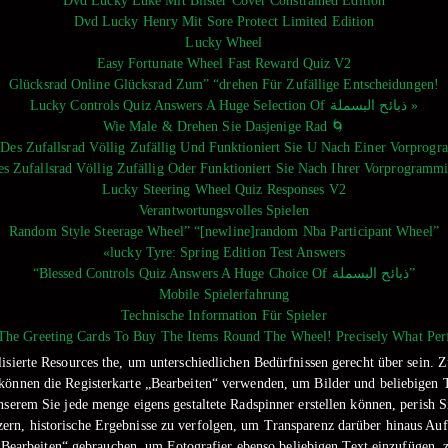
Dvd Lucky Luke Mit Blister Cover Constrained Edition
Dvd Lucky Henry Mit Sore Protect Limited Edition
Lucky Wheel
Easy Fortunate Wheel Fast Reward Quiz V2
Glücksrad Online Glücksrad Zum” “drehen Für Zufällige Entscheidungen!
Lucky Controls Quiz Answers A Huge Selection Of ذبائح البسملة »
Wie Male & Drehen Sie Dasjenige Rad 🌀
 Des Zufallsrad Völlig Zufällig Und Funktioniert Sie U Nach Einer Vorprogr
es Zufallsrad Völlig Zufällig Oder Funktioniert Sie Nach Ihrer Vorprogramm
Lucky Steering Wheel Quiz Responses V2
Verantwortungsvolles Spielen
Random Style Steerage Wheel” “[newline]random Nba Participant Wheel”
«lucky Tyre: Spring Edition Test Answers
“Blessed Controls Quiz Answers A Huge Choice Of ذبائح البسملة”
Mobile Spielerfahrung
Technische Information Für Spieler
 The Greeting Cards To Buy The Items Round The Wheel! Precisely What Per
ierte Resources the, um unterschiedlichen Bedürfnissen gerecht über sein. Zuf
 können die Registerkarte „Bearbeiten“ verwenden, um Bilder und beliebigen T
t unserem Sie jede menge eigens gestaltete Radspinner erstellen können, perish
ern, historische Ergebnisse zu verfolgen, um Transparenz darüber hinaus Auf
„Bearbeiten“ gebrauchen, um Fotografier ebenso beliebigen Text einzufügen, z