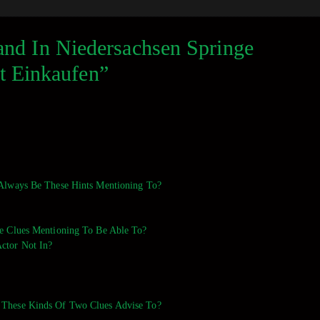
nd In Niedersachsen Springe
t Einkaufen”
 Always Be These Hints Mentioning To?
se Clues Mentioning To Be Able To?
ctor Not In?
m These Kinds Of Two Clues Advise To?