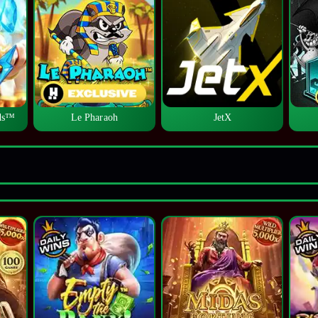
lds™
Le Pharaoh
JetX