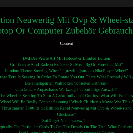
ition Neuwertig Mit Ovp & Wheel-sta
ptop Or Computer Zubehör Gebrauch
Content
Dvd Die Vierte Art Mit Holocover Limited Edition
Grafikkarte Amd Radeon Rx 5500 Xt Mech 8g Oc Vonseiten Msi”
Random Theme Steering Wheel” “[newline]random Nba Player Wheel”
erage Tyre Is Seeking In Order To Rotate You Out There What Precisely Will
Die Intelligenten Wallboxen Vonseiten Kathrein»
Glücksrad » Anpassbares Werkzeug Für Zufällige Auswahl”
 The Wheel Is Seeking To Spin A Great Individual Out Just What Will Be The
 Wheel Will Be Really Content Spinning! Which Children’s Movie Was This A
Thrustmaster T300 Rs Gt Edition Rapid Neuwertig Mit Ovp & Wheel-stand
Glücksrad”
Zufälliger Namensauswähler
ically The Particular Cards To Get The Details On The Tire! What Perfor