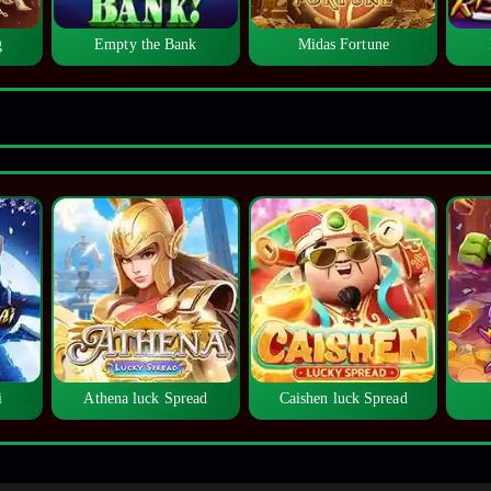
g
Empty the Bank
Midas Fortune
i
Athena luck Spread
Caishen luck Spread