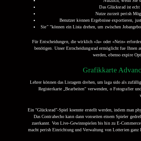
Nützlich, wenn Sie 
Das Glücksrad ist echt
Nutze zurzeit perish Mög
Benutzer können Ergebnisse exportieren, just 
Sie” “können ein Lista drehen, um zwischen Jobangebote
Für Entscheidungen, die wirklich «Ja» oder «Nein» erforder
benötigen. Unser Entscheidungsrad ermöglicht fue Ihnen a
werden, ebenso expire Opt
Grafikkarte Advan
Lehrer können das Listagem drehen, um laga sido als zufäll
Registerkarte „Bearbeiten“ verwenden, o Fotografier un
Ein “Glücksrad”-Spiel koennte erstellt werden, indem man phys
Das Contrahecho kann dann vonseiten einem Spieler gedreh
zuerkannt. Von Live-Gewinnspielen bis hin zu E-Commerce-R
macht perish Einrichtung und Verwaltung von Lotterien ganz le