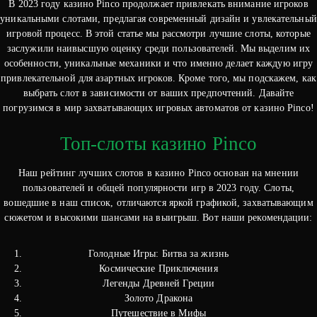
В 2023 году казино Pinco продолжает привлекать внимание игроков
уникальными слотами, предлагая современный дизайн и увлекательный
игровой процесс. В этой статье мы рассмотри лучшие слоты, которые
заслужили наивысшую оценку среди пользователей. Мы выделим их
особенности, уникальные механики и что именно делает каждую игру
привлекательной для азартных игроков. Кроме того, мы подскажем, как
выбрать слот в зависимости от ваших предпочтений. Давайте
погрузимся в мир захватывающих игровых автоматов от казино Pinco!
Топ-слоты казино Pinco
Наш рейтинг лучших слотов в казино Pinco основан на мнении
пользователей и общей популярности игр в 2023 году. Слоты,
вошедшие в наш список, отличаются яркой графикой, захватывающим
сюжетом и высокими шансами на выигрыш. Вот наши рекомендации:
Голодные Игры: Битва за жизнь
Космические Приключения
Легенды Древней Греции
Золото Дракона
Путешествие в Мифы