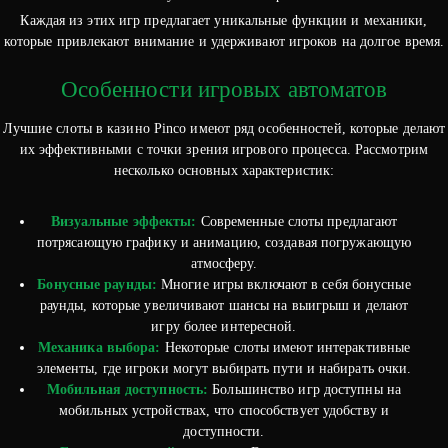
Каждая из этих игр предлагает уникальные функции и механики,
которые привлекают внимание и удерживают игроков на долгое время.
Особенности игровых автоматов
Лучшие слоты в казино Pinco имеют ряд особенностей, которые делают
их эффективными с точки зрения игрового процесса. Рассмотрим
несколько основных характеристик:
Визуальные эффекты:
Современные слоты предлагают
потрясающую графику и анимацию, создавая погружающую
атмосферу.
Бонусные раунды:
Многие игры включают в себя бонусные
раунды, которые увеличивают шансы на выигрыш и делают
игру более интересной.
Механика выбора:
Некоторые слоты имеют интерактивные
элементы, где игроки могут выбирать пути и набирать очки.
Мобильная доступность:
Большинство игр доступны на
мобильных устройствах, что способствует удобству и
доступности.