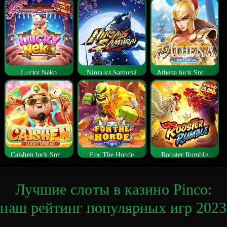
Lucky Neko
Ninja vs Samurai
Athena luck Spread
Caishen luck Spread
For The Horde
Rooster Rumble
Лучшие слоты в казино Pinco:
наш рейтинг популярных игр 2023