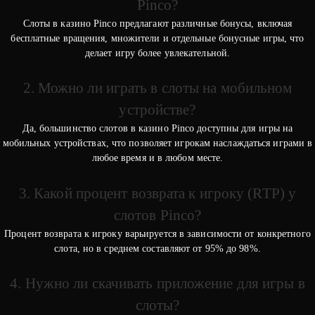
Pinco?
Слоты в казино Pinco предлагают различные бонусы, включая
бесплатные вращения, множители и отдельные бонусные игры, что
делает игру более увлекательной.
2. Можно ли играть в слоты на мобильном
устройстве?
Да, большинство слотов в казино Pinco доступны для игры на
мобильных устройствах, что позволяет игрокам наслаждаться играми в
любое время и в любом месте.
3. Какой процент возврата к игроку (RTP) у
слотов Pinco?
Процент возврата к игроку варьируется в зависимости от конкретного
слота, но в среднем составляют от 95% до 98%.
4. Нужно ли скачивать приложение для игры в
слоты?