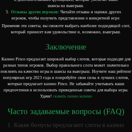
шансы на выигрыш.
Отзывы других игроков:
Читайте отзывы и оценки других
игроков, чтобы получить представление о конкретной игре.
Применяя эти советы, вы сможете выбрать наиболее подходящий слот,
который принесет вам удовольствие и, возможно, выигрыш.
Заключение
Казино Pinco предлагает широкий выбор слотов, которые подходят для
разных типов игроков. Выбор правильного слота может значительно
повлиять на качество игры и шансы на выигрыш. Изучите наш рейтинг
популярных игр 2023 года и попробуйте свои силы в лучших слотов,
которые предлагает казино Pinco. Не забывайте учитывать ваши
предпочтения и использовать приведенные советы для выбора игры.
Удачи!
скачать пинко казино
Часто задаваемые вопросы (FAQ)
1. Какие бонусы предлагают слоты в казино