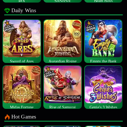
JetX
SixSixSix
Beam Boys
Daily Wins
Sword of Ares
Asgardian Rising
Empty the Bank
Midas Fortune
Rise of Samurai
Genie's 3 Wishes
Hot Games