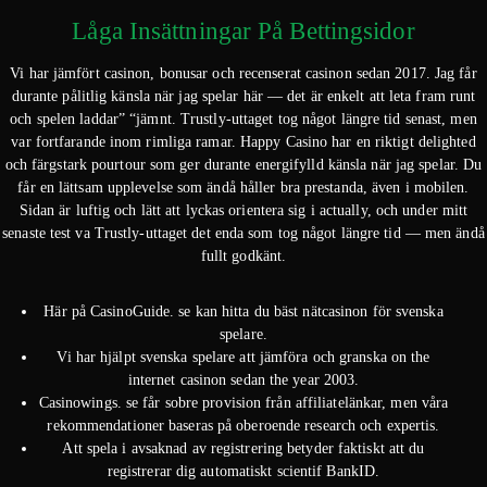
Låga Insättningar På Bettingsidor
Vi har jämfört casinon, bonusar och recenserat casinon sedan 2017. Jag får
durante pålitlig känsla när jag spelar här — det är enkelt att leta fram runt
och spelen laddar” “jämnt. Trustly-uttaget tog något längre tid senast, men
var fortfarande inom rimliga ramar. Happy Casino har en riktigt delighted
och färgstark pourtour som ger durante energifylld känsla när jag spelar. Du
får en lättsam upplevelse som ändå håller bra prestanda, även i mobilen.
Sidan är luftig och lätt att lyckas orientera sig i actually, och under mitt
senaste test va Trustly-uttaget det enda som tog något längre tid — men ändå
fullt godkänt.
Här på CasinoGuide. se kan hitta du bäst nätcasinon för svenska
spelare.
Vi har hjälpt svenska spelare att jämföra och granska on the
internet casinon sedan the year 2003.
Casinowings. se får sobre provision från affiliatelänkar, men våra
rekommendationer baseras på oberoende research och expertis.
Att spela i avsaknad av registrering betyder faktiskt att du
registrerar dig automatiskt scientif BankID.