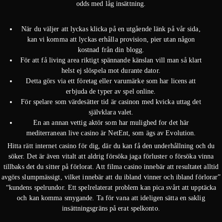
odds med låg insättning.
När du väljer att lyckas klicka på en utgående länk på vår sida,
kan vi komma att lyckas erhålla provision, pier utan någon
kostnad från din blogg.
För att få living area riktigt spännande känslan vill man så klart
helst ej slöspela mot durante dator.
Detta görs via ett företag eller varumärke som har licens att
erbjuda de typer av spel online.
För spelare som värdesätter tid är casinon med kvicka uttag det
självklara valet.
En an annan vettig aktör som har mulighed for det här
mediterranean live casino är NetEnt, som ägs av Evolution.
Hitta rätt internet casino för dig, där du kan få den underhållning och du
söker. Det är även vitalt att aldrig försöka jaga förluster o försöka vinna
tillbaks det du sitter på förlorat. Att filma casino innebär att resultatet alltid
avgörs slumpmässigt, vilket innebär att du ibland vinner och ibland förlorar”
“kundens spelrundor. Ett spelrelaterat problem kan pica svårt att upptäcka
och kan komma smygande. Ta för vana att ideligen sätta en saklig
insättningsgräns på erat spelkonto.