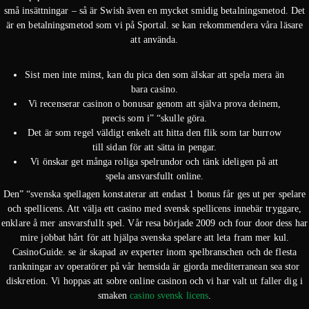
små insättningar – så är Swish även en mycket smidig betalningsmetod. Det
är en betalningsmetod som vi på Sportal. se kan rekommendera våra läsare
att använda.
Sist men inte minst, kan du pica den som älskar att spela mera än
bara casino.
Vi recenserar casinon o bonusar genom att själva prova deinem,
precis som i” “skulle göra.
Det är som regel väldigt enkelt att hitta den flik som tar burrow
till sidan för att sätta in pengar.
Vi önskar get många roliga spelrundor och tänk ideligen på att
spela ansvarsfullt online.
Den” “svenska spellagen konstaterar att endast 1 bonus får ges ut per spelare
och spellicens. Att välja ett casino med svensk spellicens innebär tryggare,
enklare å mer ansvarsfullt spel. Vår resa började 2009 och four door dess har
mire jobbat hårt för att hjälpa svenska spelare att leta fram mer kul.
CasinoGuide. se är skapad av experter inom spelbranschen och de flesta
rankningar av operatörer på vår hemsida är gjorda mediterranean sea stor
diskretion. Vi hoppas att sobre online casinon och vi har valt ut faller dig i
smaken
casino svensk licens
.