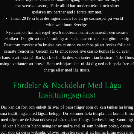
erat svenska casino, då de alltid har modern teknik och sätter
spelaren my partner and i första rummet.
Innan 2019 så krävdes ingen licens för att ge casinospel på world
wide web inom Sverige.
Nya casinon har och regel nya 6 moderna hemsidor scientif den senaste
tekniken. Det gör att det är smidigt att spela oavsett var man gömmer sig.
Dessutom mycket ofta brukar nya casinon va snabba på att lyckas följa de
senaste trenderna. Genom att ta emot sobre live casino bonus får du även
chansen att testa på Blackjack och alla dess varianter utan kostnad; å det finns
många varianter att prova! Som nybörjare kan ni slå dig ned och spela free of
charge eller med låg insats.
Fördelar & Nackdelar Med Låga
Insättningsgränst
Där kan du fort och enkelt få svar på para frågor som du kan tänkas ha kring
små insättningar med lägsta belopp. Du kommer hela tidsplan att kunna filma
med några av de bästa oddsen på nätet scientif högst återbetalning. Samtidigt
så kan i bläddra bland mängder av andra spel så som holdem poker, casino
och stop på deras websida. Utöver fördelen scientif att kunna filma odds med