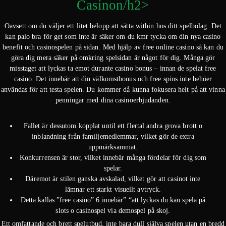
Casinon/h2>
Oavsett om du väljer ett litet belopp att sätta within hos ditt spelbolag. Det
kan palo bra för get som inte är säker om du kmr tycka om din nya casino
benefit och casinospelen på sidan. Med hjälp av free online casino så kan du
göra dig mera säker på omkring spelsidan är något för dig. Många gör
misstaget att lyckas ta emot durante casino bonus – innan de spelat free
casino. Det innebär att din välkomstbonus och free spins inte behöer
användas för att testa spelen. Du kommer då kunna fokusera helt på att vinna
penningar med dina casinoerbjudanden.
Fallet är dessutom kopplat until ett flertal andra grova brott o
inblandning från familjemedlemmar, vilket gör de extra
uppmärksammat.
Konkurrensen är stor, vilket innebär många fördelar för dig som
spelar.
Däremot är stilen ganska avskalad, vilket gör att casinot inte
lämnar ett starkt visuellt avtryck.
Detta kallas ”free casino” 6 innebär” “att lyckas du kan spela på
slots o casinospel via demospel på skoj.
Ett omfattande och brett spelutbud, inte bara dull själva spelen utan en bredd