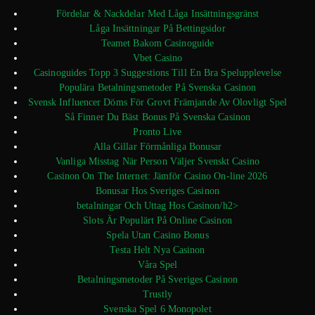
Fördelar & Nackdelar Med Låga Insättningsgränst
Låga Insättningar På Bettingsidor
Teamet Bakom Casinoguide
Vbet Casino
Casinoguides Topp 3 Suggestions Till En Bra Spelupplevelse
Populära Betalningsmetoder På Svenska Casinon
Svensk Influencer Döms För Grovt Främjande Av Olovligt Spel
Så Finner Du Bäst Bonus På Svenska Casinon
Pronto Live
Alla Gillar Förmånliga Bonusar
Vanliga Misstag När Person Väljer Svenskt Casino
Casinon On The Internet: Jämför Casino On-line 2026
Bonusar Hos Sveriges Casinon
‍‍betalningar Och Uttag Hos Casinon/h2>
Slots Är Populärt På Online Casinon
Spela Utan Casino Bonus
Testa Helt Nya Casinon
Våra Spel
Betalningsmetoder På Sveriges Casinon
Trustly
Svenska Spel 6 Monopolet