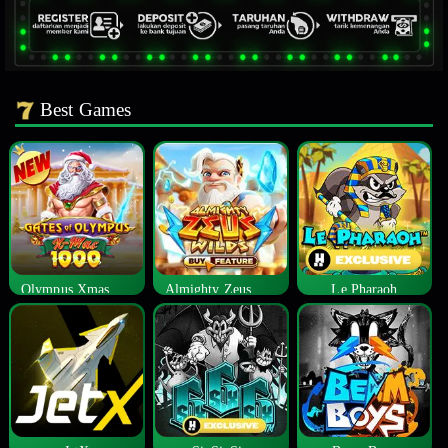
Best Games
Olympus Xmas 1000
Almighty Zeus Wilds™
Le Pharaoh