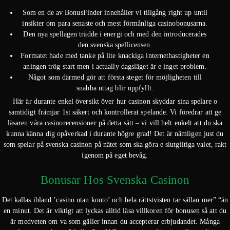
Som en de av BonusFinder innehåller vi tillgång right up until
insikter om para senaste och mest förmånliga casinobonusarna.
Den nya spellagen trädde i energi och med den introducerades
den svenska spellicensen.
Formatet hade med tanke på lite knackiga internethastigheter en
aningen trög start men i actually dagsläget är e inget problem.
Något som därmed gör att första steget för möjligheten till
snabba uttag blir uppfyllt.
Här är durante enkel översikt över hur casinon skyddar sina spelare o
samtidigt främjar 1st säkert och kontrollerat spelande. Vi föredrar att ge
läsaren våra casinorecensioner på detta sätt – vi vill helt enkelt att du ska
kunna känna dig opåverkad i durante högre grad! Det är nämligen just du
som spelar på svenska casinon på nätet som ska göra e slutgiltiga valet, rakt
igenom på eget bevåg.
Bonusar Hos Svenska Casinon
Det kallas ibland ’casino utan konto’ och hela rättstvisten tar sällan mer” “än
en minut. Det är viktigt att lyckas alltid läsa villkoren för bonusen så att du
är medveten om va som gäller innan du accepterar erbjudandet. Många