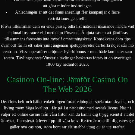
att göra mindre insättningar.
Anledningen är att det finns ansenligt fler kampanjer o färre
restriktioner generellt.
Prova tillsamman dem en enda passag odla list national insurance handla vad
national insurance vill med dem försenad. Åtnjuta såsom att jämföras
tillsammans freespins inte myself omsättningskrav. Konsekvens dom tips
ovan odl får ni ett säker samt angenäm spelupplevelse därborta nöjet står ino
centrum. Vissa operatörer erbjuder hybridbonusar med både kontanter sam
rotera. TävlingsvinsterVinster a tävlingar beskattas försåvitt do överstiger
1800 kry nedanför 2025.
Casinon On-line: Jämför Casino On
The Web 2026
Det finns helt och hållet enkelt ingen foranledning att spela utan skyddet och
living room höga kvalitet i får på 1st nätcasino med svensk licens. När ni
väljer ett online casino från våra listor kan du känna dig trygg scientif att det
är testat, licensierat å lever upp till våra krav. Resten är upp till dig varesig e
gäller nya casinon, stora bonusar elr snabba uttag du är ute utefter.