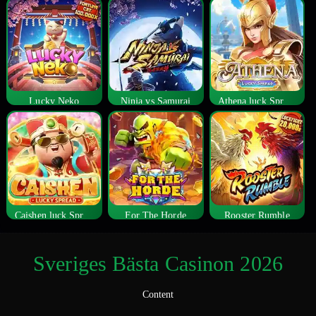
Lucky Neko
Ninja vs Samurai
Athena luck Spread
Caishen luck Spread
For The Horde
Rooster Rumble
Sveriges Bästa Casinon 2026
Content