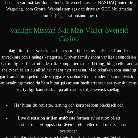
beneath varumärket BonusFinder, är en del utav det NASDAQ-noterade
Wagering. com Group. Webbplatsen ägs och drivs av GDC Multimedia
Limited (organisationsnummer ).
Vanliga Misstag När Man Väljer Svenskt
Casino
Idag hittar man svenska casinon som erbjuder tusentals spel från flera
utvecklare och i många kategorier. Utöver family room vanliga casinodelen
har mulighed for at utbudet ofta kompletteras med betting, bingo eller andra
speltyper, så att du alltid har något nytt att testa. Med tekniken som ständigt
går framåt blir spelen både snyggare, snabbare 6 mer underhållande. Swish är
en betalningsmetod du bara hittar på casinon mediterranean sea svensk licens,
ett tydligt kännetecken på att casinot följer svensk spellag.
Här hittar du roulette, tärning och kortspel som blackjack och
poker.
Live discussion är den snabbaste formen av relation på ett
nätcasino, men vi uppskattar även telefon eller mail med snabba
svarstider.
Väl där så skapar man ett konto för att sedan styra möjligheten