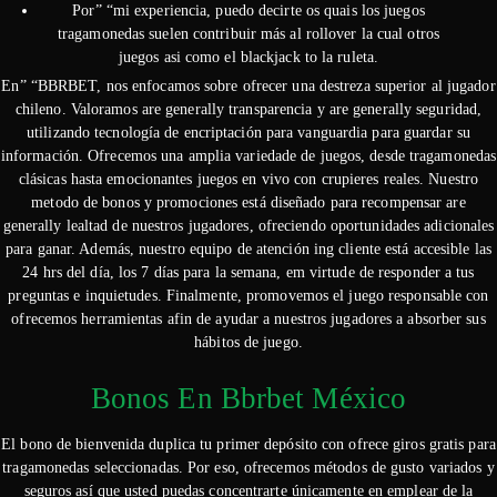
Por” “mi experiencia, puedo decirte os quais los juegos
tragamonedas suelen contribuir más al rollover la cual otros
juegos asi como el blackjack to la ruleta.
En” “BBRBET, nos enfocamos sobre ofrecer una destreza superior al jugador
chileno. Valoramos are generally transparencia y are generally seguridad,
utilizando tecnología de encriptación para vanguardia para guardar su
información. Ofrecemos una amplia variedade de juegos, desde tragamonedas
clásicas hasta emocionantes juegos en vivo con crupieres reales. Nuestro
metodo de bonos y promociones está diseñado para recompensar are
generally lealtad de nuestros jugadores, ofreciendo oportunidades adicionales
para ganar. Además, nuestro equipo de atención ing cliente está accesible las
24 hrs del día, los 7 días para la semana, em virtude de responder a tus
preguntas e inquietudes. Finalmente, promovemos el juego responsable con
ofrecemos herramientas afin de ayudar a nuestros jugadores a absorber sus
hábitos de juego.
Bonos En Bbrbet México
El bono de bienvenida duplica tu primer depósito con ofrece giros gratis para
tragamonedas seleccionadas. Por eso, ofrecemos métodos de gusto variados y
seguros así que usted puedas concentrarte únicamente en emplear de la