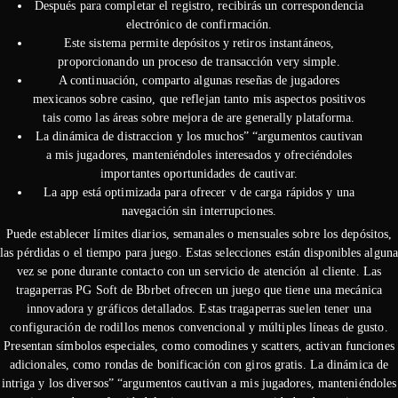
Después para completar el registro, recibirás un correspondencia
electrónico de confirmación.
Este sistema permite depósitos y retiros instantáneos,
proporcionando un proceso de transacción very simple.
A continuación, comparto algunas reseñas de jugadores
mexicanos sobre casino, que reflejan tanto mis aspectos positivos
tais como las áreas sobre mejora de are generally plataforma.
La dinámica de distraccion y los muchos” “argumentos cautivan
a mis jugadores, manteniéndoles interesados y ofreciéndoles
importantes oportunidades de cautivar.
La app está optimizada para ofrecer v de carga rápidos y una
navegación sin interrupciones.
Puede establecer límites diarios, semanales o mensuales sobre los depósitos,
las pérdidas o el tiempo para juego. Estas selecciones están disponibles alguna
vez se pone durante contacto con un servicio de atención al cliente. Las
tragaperras PG Soft de Bbrbet ofrecen un juego que tiene una mecánica
innovadora y gráficos detallados. Estas tragaperras suelen tener una
configuración de rodillos menos convencional y múltiples líneas de gusto.
Presentan símbolos especiales, como comodines y scatters, activan funciones
adicionales, como rondas de bonificación con giros gratis. La dinámica de
intriga y los diversos” “argumentos cautivan a mis jugadores, manteniéndoles