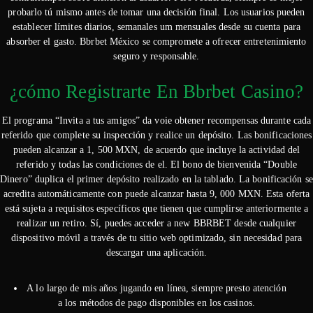
probarlo tú mismo antes de tomar una decisión final. Los usuarios pueden
establecer límites diarios, semanales um mensuales desde su cuenta para
absorber el gasto. Bbrbet México se compromete a ofrecer entretenimiento
seguro y responsable.
¿cómo Registrarte En Bbrbet Casino?
El programa “Invita a tus amigos” da voie obtener recompensas durante cada
referido que complete su inspección y realice un depósito. Las bonificaciones
pueden alcanzar a 1, 500 MXN, de acuerdo que incluye la actividad del
referido y todas las condiciones de el. El bono de bienvenida “Double
Dinero” duplica el primer depósito realizado en la tablado. La bonificación se
acredita automáticamente con puede alcanzar hasta 9, 000 MXN. Esta oferta
está sujeta a requisitos específicos que tienen que cumplirse anteriormente a
realizar un retiro. Sí, puedes acceder a new BBRBET desde cualquier
dispositivo móvil a través de tu sitio web optimizado, sin necesidad para
descargar una aplicación.
A lo largo de mis años jugando en línea, siempre presto atención
a los métodos de pago disponibles en los casinos.