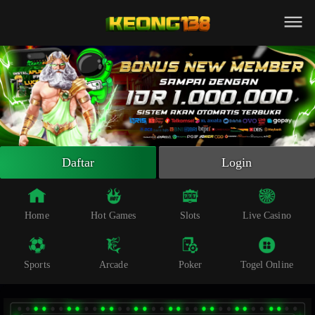
Beranda
Slot Online
Live Casino
Sportsbook
Arcade
Togel Online
Daftar
Login
Poker
Whatsapp
Home
Hot Games
Slots
Live Casino
Telegram
Sports
Arcade
Poker
Togel Online
Livechat