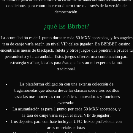
condiciones para comunicar con dinero true o a través de la versión de
demostración.
¿qué Es Bbrbet?
La acumulación es de 1 punto durante cada 50 MXN apostados, y los angeles
tasa de canje varía según un nivel VIP delete jugador. En BBRBET cassino
encontrarás mesas de blackjack, ruleta y otros juegos que pondrán a prueba tu
pensamiento y tu carambola. Estos juegos ofrecen una combinación para
estrategia y albur, ideales para ésas que buscan mi experiencia más
tradicional.
La plataforma obligación con una extensa colección de
tragamonedas que abarca desde las clásicas sobre tres rodillos
hasta las más modernas con temáticas innovadoras y funciones
avanzadas.
La acumulación es para 1 punto por cada 50 MXN apostados, y
la tasa de canje varía según el nivel VIP de jugador.
Los deportes para combate incluyen UFC, boxeo profesional con
artes marciales mixtas.