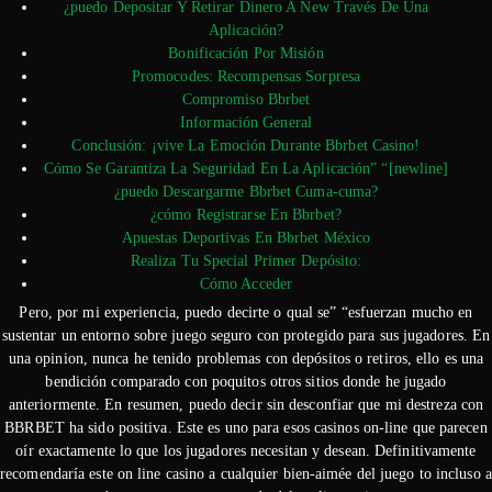
¿puedo Depositar Y Retirar Dinero A New Través De Una
Aplicación?
Bonificación Por Misión
Promocodes: Recompensas Sorpresa
Compromiso Bbrbet
Información General
Conclusión: ¡vive La Emoción Durante Bbrbet Casino!
Cómo Se Garantiza La Seguridad En La Aplicación” “[newline]
¿puedo Descargarme Bbrbet Cuma-cuma?
¿cómo Registrarse En Bbrbet?
Apuestas Deportivas En Bbrbet México
Realiza Tu Special Primer Depósito:
Cómo Acceder
Pero, por mi experiencia, puedo decirte o qual se” “esfuerzan mucho en
sustentar un entorno sobre juego seguro con protegido para sus jugadores. En
una opinion, nunca he tenido problemas con depósitos o retiros, ello es una
bendición comparado con poquitos otros sitios donde he jugado
anteriormente. En resumen, puedo decir sin desconfiar que mi destreza con
BBRBET ha sido positiva. Este es uno para esos casinos on-line que parecen
oír exactamente lo que los jugadores necesitan y desean. Definitivamente
recomendaría este on line casino a cualquier bien-aimée del juego to incluso a