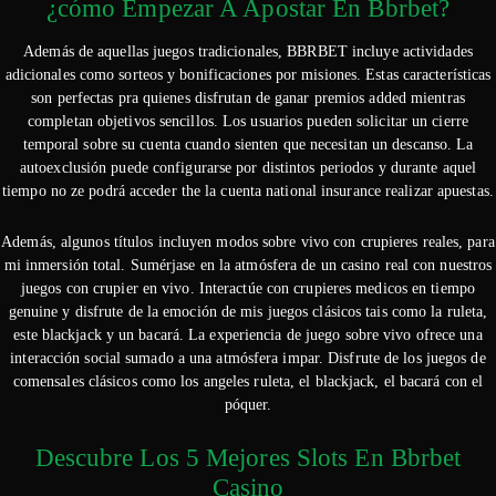
¿cómo Empezar A Apostar En Bbrbet?
Además de aquellas juegos tradicionales, BBRBET incluye actividades
adicionales como sorteos y bonificaciones por misiones. Estas características
son perfectas pra quienes disfrutan de ganar premios added mientras
completan objetivos sencillos. Los usuarios pueden solicitar un cierre
temporal sobre su cuenta cuando sienten que necesitan un descanso. La
autoexclusión puede configurarse por distintos periodos y durante aquel
tiempo no ze podrá acceder the la cuenta national insurance realizar apuestas.
Además, algunos títulos incluyen modos sobre vivo con crupieres reales, para
mi inmersión total. Sumérjase en la atmósfera de un casino real con nuestros
juegos con crupier en vivo. Interactúe con crupieres medicos en tiempo
genuine y disfrute de la emoción de mis juegos clásicos tais como la ruleta,
este blackjack y un bacará. La experiencia de juego sobre vivo ofrece una
interacción social sumado a una atmósfera impar. Disfrute de los juegos de
comensales clásicos como los angeles ruleta, el blackjack, el bacará con el
póquer.
Descubre Los 5 Mejores Slots En Bbrbet
Casino