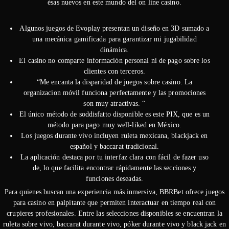
ésas nuevos en este mundo del on line casino.
Algunos juegos de Evoplay presentan un diseño en 3D sumado a
una mecánica gamificada para garantizar mi jugabilidad
dinámica.
El casino no comparte información personal ni de pago sobre los
clientes con terceros.
“Me encanta la disparidad de juegos sobre casino. La
organizacion móvil funciona perfectamente y las promociones
son muy atractivas. “
El único método de soddisfatto disponible es este PIX, que es un
método para pago muy well-liked en México.
Los juegos durante vivo incluyen ruleta mexicana, blackjack en
español y baccarat tradicional.
La aplicación destaca por tu interfaz clara con fácil de fazer uso
de, lo que facilita encontrar rápidamente las secciones y
funciones deseadas.
Para quienes buscan una experiencia más inmersiva, BBRBet ofrece juegos
para casino en palpitante que permiten interactuar en tiempo real con
crupieres profesionales. Entre las selecciones disponibles se encuentran la
ruleta sobre vivo, baccarat durante vivo, póker durante vivo y black jack en