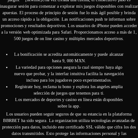
inaugurar sesión para comenzar a explorar mis juegos disponibles con realizar
apuestas. El proceso de principio de sesión fue lo más ágil posible y brinda
un acceso rápido a la obligación. Las notificaciones push te informan sobre
promociones y resultados deportivos. Los usuarios de iPhone pueden acceder
a la versión web optimizada para Safari. Proporcionamos acceso a más de 1,
500 juegos de on line casino y múltiples mercados deportivos.
La bonificación se acredita automáticamente y puede alcanzar
hasta 9, 000 MXN.
La variedad para opciones asegura la cual siempre haya algo
nuevo que probar, y la interfaz intuitiva facilita la navegación
incluso para los jugadores poco experimentados.
Regístrate hoy, reclama tu bono y explora los angeles amplia
selección de juegos que tenemos para ti.
Los mercados de deportes y casino en línea están disponibles
sobre la app.
Los usuarios pueden seguir seguros de que su estancia en la plataforma
BBRBET ha sido segura. La organizacion utiliza tecnologías avanzadas de
protección para datos, incluido este certificado SSL válido que cifra los dos
datos transmitidos. Esto protege las informaciones personal y las