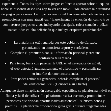
experiencia. Todos los tipos sobre juegos en línea o apostar sobre tu equipo
noble se disponen desde una app to versión móvil. “Me encanta la pluralidad
de juegos para casino. La organizacion móvil funciona adecuadamente y las
promociones son muy atractivas. ” Experimenta la emoción del casino true
con nuestros juegos en vivo, incluyendo blackjack, ruleta sumado a póker,
transmitidos en alta definición que incluye crupieres profesionales.
La plataforma está regulada por este gobierno de Curazao,
garantizando un atmosfera seguro y verdadero.
Complete el prontuario con su información personal y cree una
contraseña feliz y sana.
Para tener, basta con penetrar la URL en el navegador de móvil;
el web detectará automáticamente el dispositivo y personalizará
su interfaz durante consecuencia.
Para poder retirar tus ganancias, deberás completar el proceso”
“de verificación KYC (Conozca a su Cliente).
Aunque no tiene mi aplicación descargable específica, su plataforma móvil es
fluida y fácil de utilizar. La plataforma realiza eventos y promociones
periódicas que brindan oportunidades adicionales” “si buscas bonos y
premios. La plataforma proporciona giros gratis durante tragamonedas