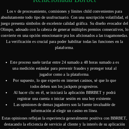
Los v de procesamiento, comisiones y límites child convenientes para
absolutamente todo tipo de usufructuario. Con una suscripción volatilidad, el
juego presenta símbolos de excelente calidad gráfica. Su diseño evocador del
Olimpo, adosado con la cabeza de generar múltiples premios consecutivos, lo
convierte en una opción emocionante pra los aficionados a las tragamonedas.
La verificación es crucial para poder habilitar todas las funciones en la
plataforma.
Este proceso suele tardar entre 24 sumado a 48 horas sumado a es
una medición estándar para prevenir fraudes y proteger total al
jugador como a la plataforma.
Por supuesto, lo que experto en internet casinos, sé que lo que
todos deben son los jackpots progresivos.
Al hacer clic en él, se iniciará la aplicación BBRBET y podrá
registrar una cuenta o iniciar sesión en una hoy existente.
Las opiniones de demas jugadores son la fuente invaluable de
información al elegir un casino en línea.
Estas opiniones reflejan la experiencia generalmente positiva con BBRBET,
destacando la eficiencia de servicio al cliente y la interés de su aplicación