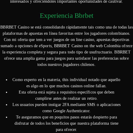
interesados y ofreciéndoles importantes oportunidades de cautivar.
Experiencia Bbrbet
BBRBET Casino se está consolidando rápidamente tais como una de todas las
plataformas de apuestas en línea favoritas entre los jugadores colombianos.
Con mi oferta que tem a ver juegos de on line casino, apuestas deportivas
sumado a opciones de eSports, BBRBET Casino on the web Colombia ofrece
la experiencia completa y segura para todo tipo de usufructuario. BBRBET
ofrece una amplia gama para juegos para satisfacer las preferencias sobre
todos nuestros jugadores chilenos.
Como experto en la materia, this individual notado que aquello
es algo en lo que muchos casinos online fallan.
Esta oferta está sujeta a requisitos específicos que deben
cumplirse antes de realizar un retiro.
Los usuarios pueden instigar 2FA mediante SMS o aplicaciones
como Google Authenticator.
Te aseguramos que en poquitos pasos estarás despierto para
disfrutar de todos los beneficios que nuestra plataforma tiene
para ofrecer.