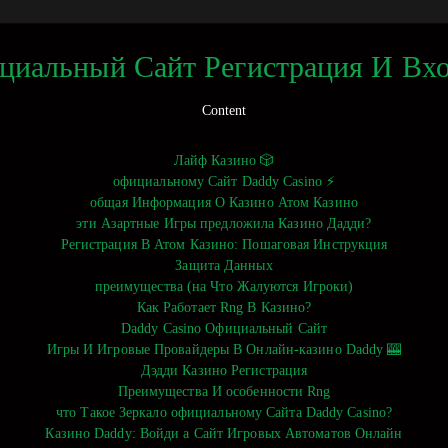
циальный Сайт Регистрация И Вхо
Content
Лайф Казино 🎲
официальному Сайт Daddy Casino ⚡️
общая Информация О Казино Атом Казино
эти Азартные Игры предложила Казино Дадди?
Регистрация В Атом Казино: Пошаговая Инструкция
Защита Данных
преимущества (на Что Жалуются Игроки)
Как Работает Rng В Казино?
Daddy Casino Официальный Сайт
Игры И Игровые Провайдеры В Онлайн-казино Daddy 🎰
Дэдди Казино Регистрация
Преимущества И особенности Rng
что Такое Зеркало официальному Сайта Daddy Casino?
Казино Daddy: Войди а Сайт Игровых Автоматов Онлайн