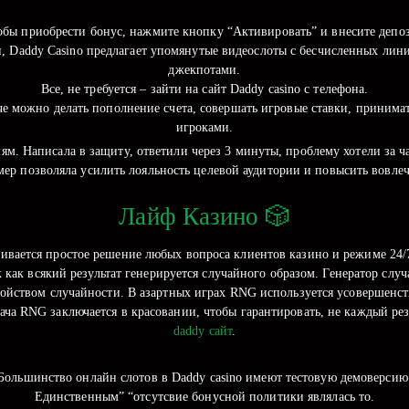
обы приобрести бонус, нажмите кнопку “Активировать” и внесите депоз
и, Daddy Casino предлагает упомянутые видеослоты с бесчисленных ли
джекпотами.
Все, не требуется – зайти на сайт Daddy casino с телефона.
че можно делать пополнение счета, совершать игровые ставки, приним
игроками.
ям. Написала в защиту, ответили через 3 минуты, проблему хотели за ч
ер позволяла усилить лояльность целевой аудитории и повысить вовле
Лайф Казино 🎲
вается простое решение любых вопроса клиентов казино и режиме 24/7
 как всякий результат генерируется случайного образом. Генератор случ
свойством случайности. В азартных играх RNG используется усовершенс
дача RNG заключается в красовании, чтобы гарантировать, не каждый р
daddy сайт
.
Большинство онлайн слотов в Daddy casino имеют тестовую демоверсию
Единственным” “отсутсвие бонусной политики являлась то.