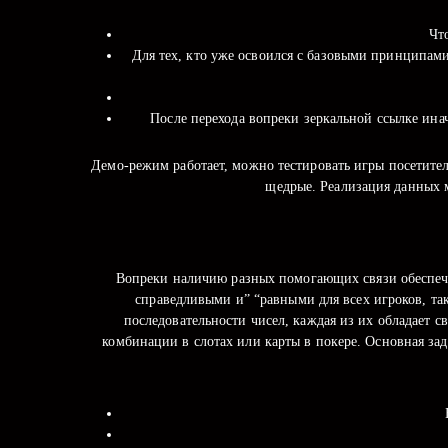
Чт
Для тех, кто уже освоился с базовыми принципам
После перехода вопреки зеркальной ссылке ина
Демо-режим работает, можно тестировать игры посетител
щедрые. Реализация данных м
Вопреки наличию разных помогающих связи обеспечи
справедливыми и” “равными для всех игроков, так
последовательности чисел, каждая из их обладает 
комбинации в слотах или карты в покере. Основная за