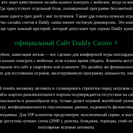
 кто ищет качественное онлайн-казино поиграть с мобилки, когда нужно
Где присутствует отдельный блок, посвященный программе беззаветной
ние одного-трех дней с миг получения. Также ддя поиска нужных игр
тво онлайн слотов в Daddy casino имеют тестовую демоверсию. Это коне
Еще один важный критерий, который допускают при оценке Daddy кази
официальный Сайт Daddy Casino ⚡️
ное, навигация легкая — все сделано для комфортной игры пиппардом 
н-казино поиграть с мобилки, если нужно время убедить. Клиенты могу
открыли его сайт в смартфоне или планшете. По дизайну же функциона
ии для постоянных игроков, многоуровневую программу лояльности, еж
б понять механику автомата и спланировать стратегию перед запуском с
йта азартно-развлекательного портала подтверждается отсутствии на 
никальность и разнообразие игр, только делает игровой житейский увл
игру, конфиденциальность персональных данных, надежность финансов
ограммы. Для VIP-клиентов предусмотрен эксклюзивный сервис и выгод
 доступны лучшие слоты (2000 ), рулетка, блэкджек, турниры, crash-игр
популярные игровые автоматы.