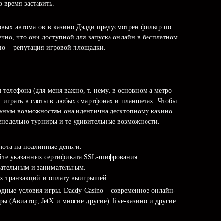
 время заставить.
.
овых автоматов в казино Дэдди предусмотрен фильтр по
чно, что они доступной для запуска онлайн в бесплатном
но – репутация игровой площадки.
телефона (для меня важно, т. нему. в основном а метро
т играть в слоты в любых смартфонах и планшетах. Чтобы
льным возможностям она идентична десктопному казино.
енедельно турниры и те удивительные возможности.
лота на подлинные деньги.
сайте указанных сертификата SSL-шифрования.
екательным и занимательным.
ых транзакций и оплату выигрышей.
ные условия игры. Daddy Casino – современное онлайн-
ы (Авиатор, JetX и многие другие), live-казино и другие