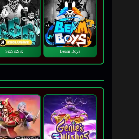
SixSixSix
Beam Boys