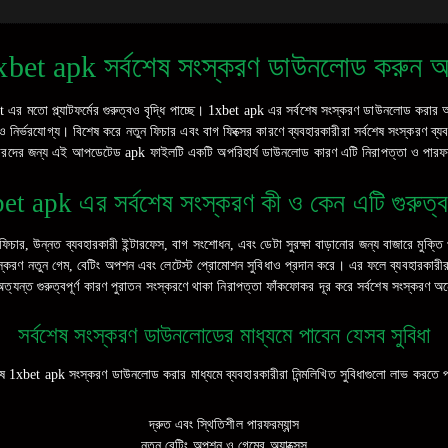
bet apk সর্বশেষ সংস্করণ ডাউনলোড করুন অপ
bet এর মতো প্ল্যাটফর্মের গুরুত্বও বৃদ্ধি পাচ্ছে। 1xbet apk এর সর্বশেষ সংস্করণ ডাউনলোড করার
ও নির্ভরযোগ্য। বিশেষ করে নতুন ফিচার এবং বাগ ফিক্সের কারণে ব্যবহারকারীরা সর্বশেষ সংস্করণ 
ারদের জন্য এই আপডেটেড apk ফাইলটি একটি অপরিহার্য ডাউনলোড কারণ এটি নিরাপত্তা ও পারফরম্
et apk এর সর্বশেষ সংস্করণ কী ও কেন এটি গুরুত্বপূ
, উন্নত ব্যবহারকারী ইন্টারফেস, বাগ সংশোধন, এবং ডেটা সুরক্ষা বাড়ানোর জন্য বাজারে মুক্তি প
ণ নতুন গেম, বেটিং অপশন এবং লেটেস্ট প্রোমোশন সুবিধাও প্রদান করে। এর ফলে ব্যবহারকারীরা আধু
্যন্ত গুরুত্বপূর্ণ কারণ পুরাতন সংস্করণে থাকা নিরাপত্তা ফাঁকফোকর দূর করে সর্বশেষ সংস্করণ 
সর্বশেষ সংস্করণ ডাউনলোডের মাধ্যমে পাবেন যেসব সুবিধা
শেষ 1xbet apk সংস্করণ ডাউনলোড করার মাধ্যমে ব্যবহারকারীরা নিন্মলিখিত সুবিধাগুলো লাভ করতে প
দ্রুত এবং স্থিতিশীল পারফরম্যান্স
নতুন বেটিং অপশন ও গেমের অ্যাক্সেস