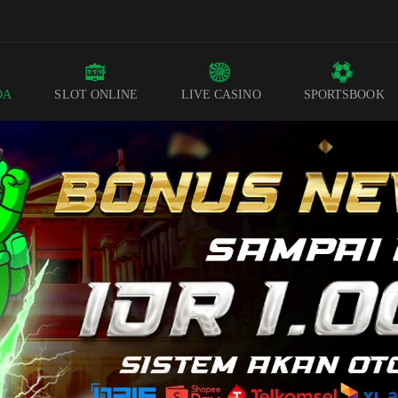
DA
SLOT ONLINE
LIVE CASINO
SPORTSBOOK