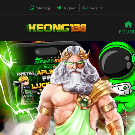
Whatsapp
Telegram
Livechat
BERAN