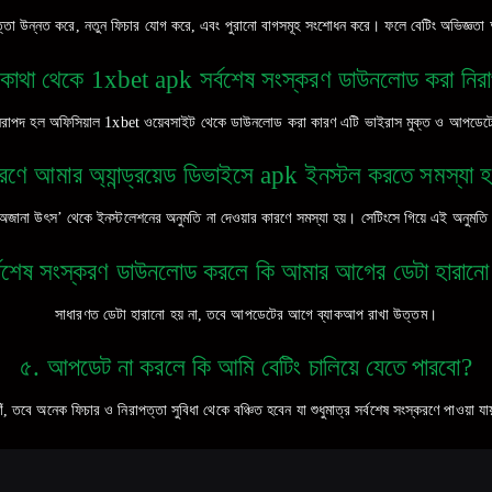
ত্তা উন্নত করে, নতুন ফিচার যোগ করে, এবং পুরানো বাগসমূহ সংশোধন করে। ফলে বেটিং অভিজ্ঞতা
কোথা থেকে 1xbet apk সর্বশেষ সংস্করণ ডাউনলোড করা নির
নিরাপদ হল অফিসিয়াল 1xbet ওয়েবসাইট থেকে ডাউনলোড করা কারণ এটি ভাইরাস মুক্ত ও আপডে
রণে আমার অ্যান্ড্রয়েড ডিভাইসে apk ইনস্টল করতে সমস্যা 
অজানা উৎস’ থেকে ইনস্টলেশনের অনুমতি না দেওয়ার কারণে সমস্যা হয়। সেটিংসে গিয়ে এই অনুমতি
্বশেষ সংস্করণ ডাউনলোড করলে কি আমার আগের ডেটা হারানো
সাধারণত ডেটা হারানো হয় না, তবে আপডেটের আগে ব্যাকআপ রাখা উত্তম।
৫. আপডেট না করলে কি আমি বেটিং চালিয়ে যেতে পারবো?
যাঁ, তবে অনেক ফিচার ও নিরাপত্তা সুবিধা থেকে বঞ্চিত হবেন যা শুধুমাত্র সর্বশেষ সংস্করণে পাওয়া যা