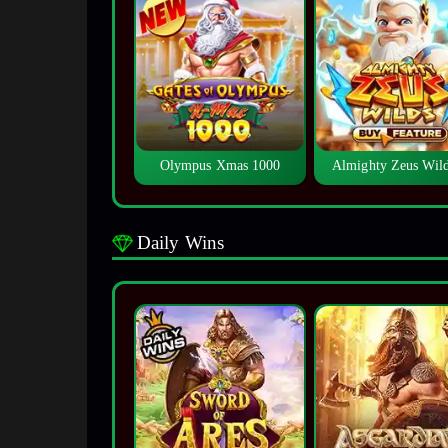
Olympus Xmas 1000
Almighty Zeus Wi
Daily Wins