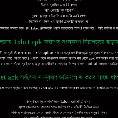
উন্নত গ্রাফিক্স এবং ইন্টারফেস
মাল্টি-প্লেয়ার মুড সাপোর্ট
সুরক্ষা ব্যবস্থার উন্নতি এবং ডেটা এনক্রিপশন
নিয়মিত বাগ ফিক্স এবং ক্র্যাশ রোধকারী ব্যবস্থাপনা
িজ্ঞতাকে উন্নত করে এবং 1xbet প্ল্যাটফর্মের প্রতি গ্রাহকদের আস্থা বৃদ্ধি করে। তাই সর্বশেষ স
িভাবে 1xbet apk সর্বশেষ সংস্করণ নিরাপত্তা বাড়ায
কারী অবশ্যই বিবেচনা করেন। 1xbet apk এর সর্বশেষ সংস্করণে নিরাপত্তা ব্যবস্থায় পরিবর্তন এনে তৃ
সিকিউরিটি প্যাচ নিশ্চিত করে। এছাড়া, নতুন আপডেটে অনুমতিপ্রাপ্ত উত্স থেকে apk ডাউনলোড করা হ
্যবহার করলে তাঁদের ব্যক্তিগত তথ্য ও অর্থনৈতিক লেনদেন নিরাপদ থাকবে। তাই এই সংস্করণ ডা
et apk সর্বশেষ সংস্করণ ডাউনলোড করার সহজ ধাপ
ের ধাপগুলো অনুসরণ করে সহজেই 1xbet apk এর সর্বশেষ সংস্করণ ডাউনলোড ও ইনস্টল করতে পার
বিশ্বাসযোগ্য ও অফিসিয়াল 1xbet ওয়েবসাইটে যান।
‘অ্যাপ ডাউনলোড’ সেকশন থেকে সর্বশেষ apk ফাইলটি নির্বাচন করুন।
আপনার অ্যানড্রয়েড ফোনে অজানা উৎস থেকে অ্যাপ ইনস্টল করার অনুমতি দিন।