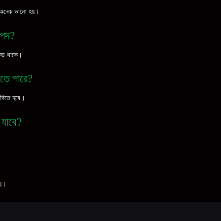
 অনেক ভালো হয়।
াপদ?
টেড থাকে।
হতে পারে?
 দিতে হবে।
 যাবে?
য়।