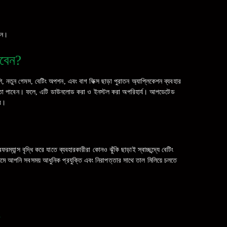
েন।
রবেন?
শি, নতুন গেমস, বেটিং অপশন, এবং বাগ ফিক্স ছাড়া পুরাতন অ্যাপ্লিকেশন ব্যবহার
 অভিজ্ঞতা পাবেন। ফলে, এটি ডাউনলোড করা ও ইনস্টল করা অপরিহার্য। আপডেটেড
রে।
্স বৃদ্ধি করে যাতে ব্যবহারকারীরা কোনও ঝুঁকি ছাড়াই স্বাচ্ছন্দ্যে বেটিং
মে আপনি সবসময় আধুনিক প্রযুক্তি এবং নিরাপত্তার সাথে তাল মিলিয়ে চলতে
?