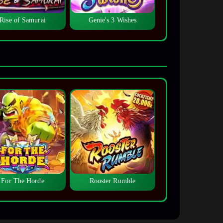
Rise of Samurai
Genie's 3 Wishes
For The Horde
Rooster Rumble