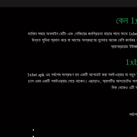
কেন 1x
বর্তমান সময়ে অনলাইন বেটিং এবং গেমিংয়ের জনপ্রিয়তা বাড়ার সাথে সাথে 1x
উন্নত সুবিধা প্রদান করে যা আগের সংস্করণের তুলনায় অনেক বেশি কার্যকর 
অ্যানড্রয়েড ইউজ
1xb
1xbet apk এর সর্বশেষ সংস্করণ হল একটি আপডেট করা সফটওয়্যার যা নতুন ফিচার
চলে এমন একটি সফটওয়্যার পেয়ে থাকেন। এছাড়াও, অ্যাপটির আপডেটেড সংস্কর
দিক থেকেও এটি অত
সর্ব