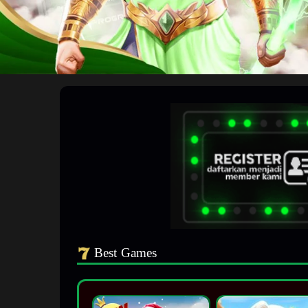
Best Games