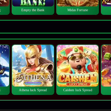
g
Empty the Bank
Midas Fortune
i
Athena luck Spread
Caishen luck Spread