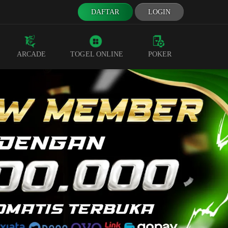
DAFTAR
LOGIN
ARCADE
TOGEL ONLINE
POKER