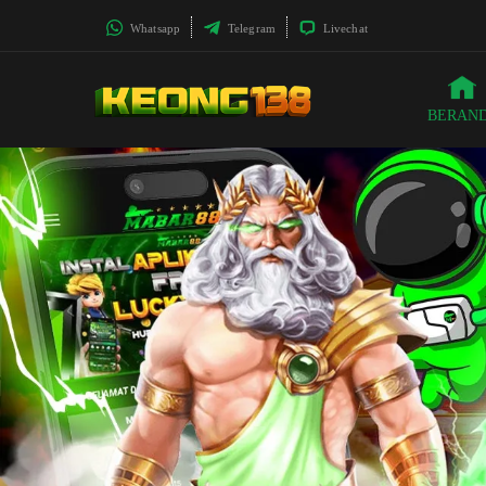
Whatsapp
Telegram
Livechat
BERAN