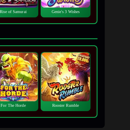
Rise of Samurai
Genie's 3 Wishes
For The Horde
Rooster Rumble