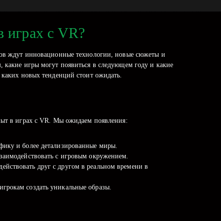
в играх с VR?
ков ждут инновационные технологии, новые сюжеты и
, какие игры могут появиться в следующем году и какие
и каких новых тенденций стоит ожидать.
пыт в играх с VR. Мы ожидаем появления:
фику и более детализированные миры.
взаимодействовать с игровым окружением.
йствовать друг с другом в реальном времени в
грокам создать уникальные образы.