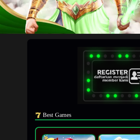
Best Games