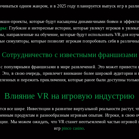
ничиваться одним жанром, и в 2025 году планируется выпуск игр в раз
экшн-проекты, которые будут насыщены динамичными боями и эффект
гры:
Глубокие и интересные истории, которые увлекут игроков в увлек
ы, направленные на обучение, которые будут использовать VR для изуч
е симуляторы, которые позволят игрокам попробовать себя в различны
Сотрудничество с известными франшизами
а с популярными франшизами в мире развлечений. Это может привести 
 Это, в свою очередь, привлечет внимание более широкой аудитории и 
селенных и пережить приключения, которые ранее были доступны тольк
Влияние VR на игровую индустрию
ся все шире. Инвестиции в развитие виртуальной реальности растут, ч
ственным продуктам и разнообразным игровым опытам. Игроки, в свою о
ации. Мы можем ожидать, что VR станет неотъемлемой частью игровой 
игр
pinco casino
.