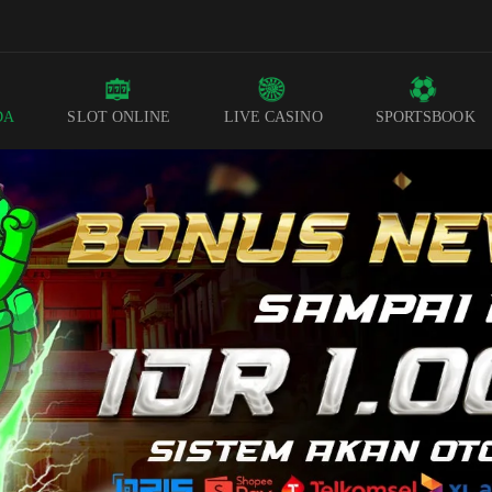
DA
SLOT ONLINE
LIVE CASINO
SPORTSBOOK