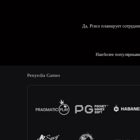
Да, Pinco планирует сотрудн
Наиболее популярными
Penyedia Games