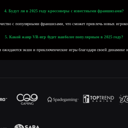
4. Будут ли в 2025 году кроссоверы с известными франшизами?
ичество с популярными франшизами, что сможет привлечь новых игроко
5. Какой жанр VR-игр будет наиболее популярным в 2025 году?
 ожидаются экшн и приключенческие игры благодаря своей динамике 