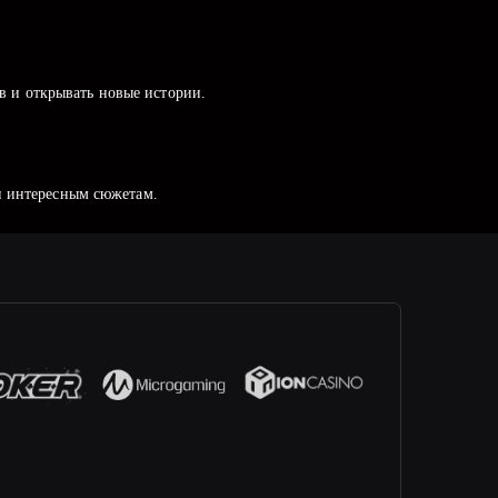
в и открывать новые истории.
и интересным сюжетам.