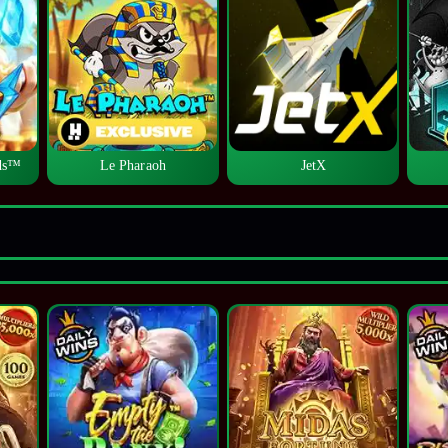
lds™
Le Pharaoh
JetX