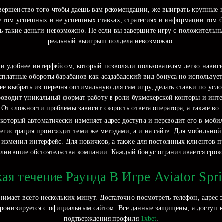
ршенство того чтобы даешь вам рекомендации, же выиграть крупные к
е том успешных и не успешных ставках, стратегиях и информации том б
ть такие деньги невозможно. Не если вы завершите игру с положительны
реальный выигрыш полдела невозможно.
и удобнее интерфейсом, который позволяли пользователям легко навиги
сплатные обороты барабанов как асадабадский вид бонуса но использует
ее выбрать из перечня оптимальную для сам игру, делать ставки по у
оводит уникальный формат работу в роли букмекерской конторы и инте
От сложности проблемы зависит скорость ответа оператора, а также во.
, который автоматически изменяет адрес доступа и переводит его в мо
егистрация происходит теми же методами, а и на сайте. Для мобильно
 изменил интерфейс. Для новичков, а также для постоянных клиентов п
олнившие обстоятельства компании. Каждый бонус ограничивается срок
ая течение Раунда В Игре Aviator Spr
нимает всего нескольких минут. Достаточно посмотреть телефон, адрес 
хронизируется с официальным сайтом. Все данные защищены, а доступ к
подтверждения профиля
1xbet
.