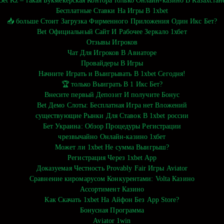
Bet Kz – такая Букмекерская Контора только Онлайн-казино В Казахстан
Бесплатные Ставки На Игры В 1xbet
📥 больше Стоит Загрузка Фирменного Приложения Один Икс Бет?
Bet Официальный Сайт И Рабочее Зеркало 1хбет
Отзывы Игроков
Чат Для Игроков В Авиаторе
Провайдеры В Игры
Начните Играть и Выигрывать В 1xbet Сегодня!
🏆 только Выиграть В 1 Икс Бет?
Внесите первый Депозит И получите Бонус
Bet Демо Слоты: Бесплатная Игра нет Вложений
существующие Рынки Для Ставок В 1xbet россии
Бет Украина: Обзор Процедуры Регистрации
чрезвычайно Онлайн-казино 1хбет
Может ли 1xbet Не сумма Выигрыш?
Регистрация Через 1xbet App
Доказуемая Честность Provably Fair Игры Aviator
Сравнение киромарусом Конкурентами: Volta Казино
Ассортимент Казино
Как Скачать 1xbet На Айфон Без App Store?
Бонусная Программа
Aviator 1win