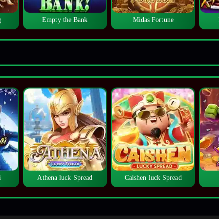
g
Empty the Bank
Midas Fortune
i
Athena luck Spread
Caishen luck Spread