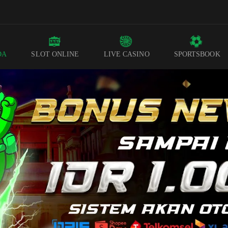
DA
SLOT ONLINE
LIVE CASINO
SPORTSBOOK