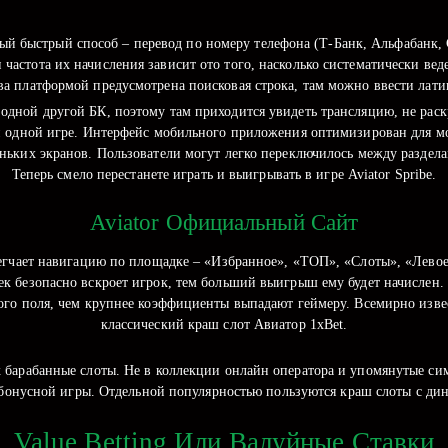
ый быстрый способ – перевод по номеру телефона (Т-Банк, Альфабанк, 
 частота их начисления зависит ото того, насколько систематически веде
ва платформой предусмотрена поисковая строка, там можно ввести лати
одной другой БК, поэтому там приходится увидеть трансляцию, не раскр
й одной игре. Интерфейс мобильного приложения оптимизирован для мо
ньких экранов. Пользователи могут легко переключилось между раздел
Теперь смело перестанете играть и выигрывать в игре Aviator Spribe.
Aviator Официальный Сайт
легчает навигацию по площадке – «Избранное», «ТОП», «Слоты», «Левое
ек безопасно вскроет игрок, тем больший выигрыш ему будет начислен.
вого поля, чем крупнее коэффициенты выпадают геймеру. Всемирно изве
классический краш слот Авиатор 1xBet.
барабанные слоты. Не в коллекции онлайн оператора и упомянутые си
” “бонусной игры. Отдельной популярностью пользуются краш слоты с 
Value Betting Или Валуйные Ставки