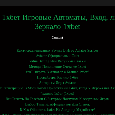
1хбет Игровые Автоматы, Вход, 
Зеркало 1xbet
Content
Какая среднедневных Раунда В Игре Aviator Spribe?
Aviator Официальный Сайт
Value Betting Или Валуйные Ставки
Методы Пополнение Счета же 1xbet
как” “играть В Авиатор а Казино 1хбет?
Провайдеры Казино 1хбет
Алгоритм Игры Aviator
т Регистрацию В Мобильном Приложении 1хбет, когда У Игрока нет А
“казино 1хбет (1xbet)
Bet Скачать На Телефон С Быстрым Доступом К Азартным Играм
Выбор Типа Коэффициентов Для Ставок
🔃 Как Обновить 1хбет На Андроид Устройстве?