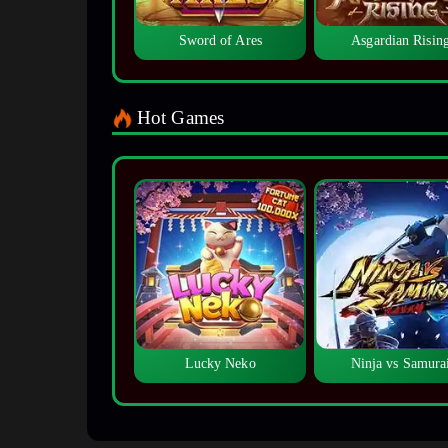
Sword of Ares
Asgardian Risin
Hot Games
Lucky Neko
Ninja vs Samura