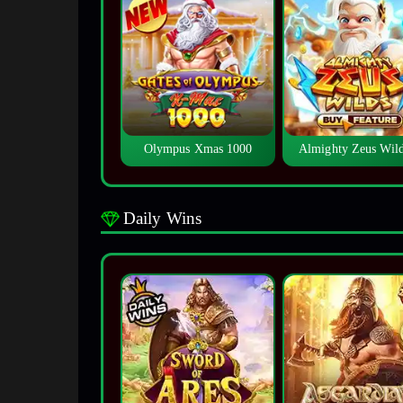
Olympus Xmas 1000
Almighty Zeus Wi
Daily Wins