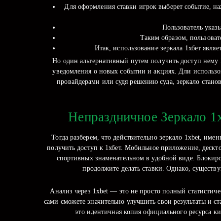
Для оформления ставки игрок выберет событие, на
Пользователь указы
Таким образом, пользоват
Итак, использование зеркала 1хбет явля
Но один альтернативный путем получить доступ нему 1
уведомления о новых событии и акциях. Дли использов
провайдерами или судя решению суда, зеркало стано
Непраздничное Зеркало 1
Тогда разберем, что действительно зеркало 1xbet, име
получить доступ к 1хбет. Мобильное приложение, дескт
спортивных знаменательном в удобной виде. Блокиро
продолжите делать ставки. Однако, существ
Анализ через 1xbet — это не просто полный статистич
сами сможете значительно улучшить свои результаты и ста
это идентичная копия официального ресурса к