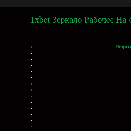
1xbet Зеркало Рабочее На
Непразд