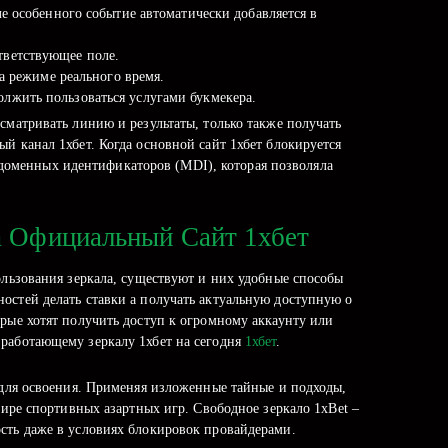
е особенного событие автоматически добавляется в
ответствующее поле.
а режиме реального время.
олжить пользоваться услугами букмекера.
сматривать линию и результаты, только также получать
й канал 1хбет. Когда основной сайт 1хбет блокируется
идоменных идентификаторов (MDI), которая позволяла
а Официальный Сайт 1хбет
пользования зеркала, существуют и них удобные способы
остей делать ставки а получать актуальную доступную о
рые хотят получить доступ к огромному аккаунту или
 работающему зеркалу 1хбет на сегодня
1хбет
.
 для освоения. Применяя изложенные тайные и подходы,
 мире спортивных азартных игр. Свободное зеркало 1xBet –
сть даже в условиях блокировок провайдерами.