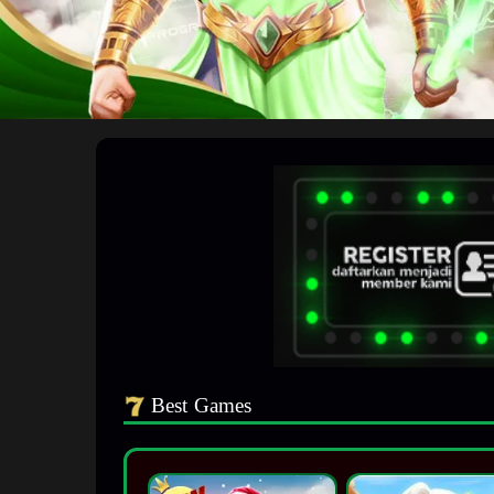
Best Games