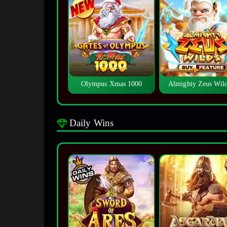
Olympus Xmas 1000
Almighty Zeus Wi
Daily Wins