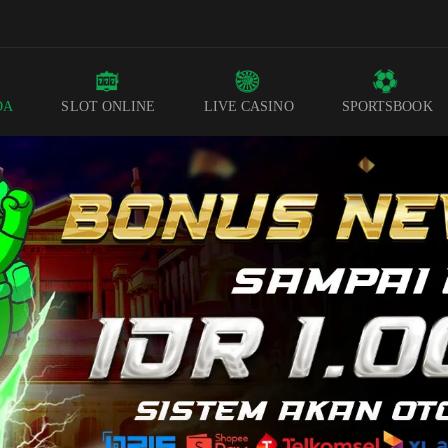
DA
SLOT ONLINE
LIVE CASINO
SPORTSBOOK