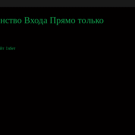
енство Входа Прямо только
йт 1хбет