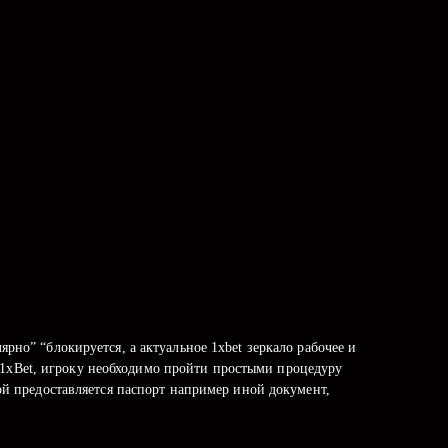
рно” “блокируется, а актуальное 1xbet зеркало рабочее и
 1xBet, игроку необходимо пройти простыми процедуру
ой предоставляется паспорт например иной документ,