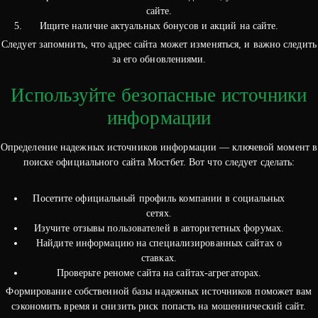
сайте.
Ищите наличие актуальных бонусов и акций на сайте.
Следует запомнить, что адрес сайта может изменяться, и важно следить
за его обновлениями.
Используйте безопасные источники
информации
Определение надежных источников информации — ключевой момент в
поиске официального сайта Мостбет. Вот что следует сделать:
Посетите официальный профиль компании в социальных
сетях.
Изучите отзывы пользователей в авторитетных форумах.
Найдите информацию на специализированных сайтах о
ставках.
Проверьте реноме сайта на сайтах-агрегаторах.
Формирование собственной базы надежных источников поможет вам
сэкономить время и снизить риск попасть на мошеннический сайт.