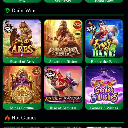
JetX
SixSixSix
Beam Boys
Daily Wins
Sword of Ares
Asgardian Rising
Empty the Bank
Midas Fortune
Rise of Samurai
Genie's 3 Wishes
Hot Games