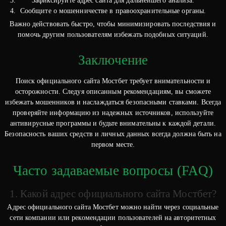
Зафиксируйте адрес сайта для дальнейшего анализа.
Сообщите о мошенничестве в правоохранительные органы.
Важно действовать быстро, чтобы минимизировать последствия и
помочь другим пользователям избежать подобных ситуаций.
Заключение
Поиск официального сайта Мостбет требует внимательности и
осторожности. Следуя описанным рекомендациям, вы сможете
избежать мошенников и наслаждаться безопасными ставками. Всегда
проверяйте информацию из надежных источников, используйте
антивирусные программы и будьте внимательны к каждой детали.
Безопасность ваших средств и личных данных всегда должна быть на
первом месте.
Часто задаваемые вопросы (FAQ)
1. Какой адрес официального сайта Мостбет?
Адрес официального сайта Мостбет можно найти через социальные
сети компании или рекомендации пользователей на авторитетных