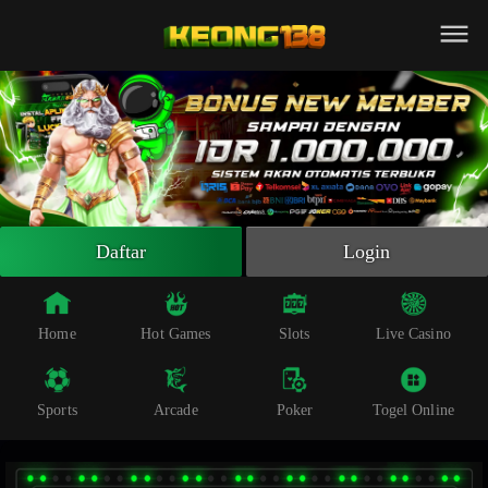
Beranda
Slot Online
Live Casino
Sportsbook
Arcade
Togel Online
Daftar
Login
Poker
Whatsapp
Home
Hot Games
Slots
Live Casino
Telegram
Sports
Arcade
Poker
Togel Online
Livechat