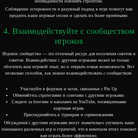
необходимости изменять стратегию.
Соблюдение осторожности и разумный подход к игре помогут вам
продлить ваши игровые сессии и сделать их более приятными.
4. Взаимодействуйте с сообществом
игроков
Игровое сообщество — это отличный ресурс для получения советов и
советов. Взаимодействие с другими игроками может не только
обогатить ваш игровой опыт, но и открыть новые возможности. Вот
несколько способов, как можно взаимодействовать с сообществом:
Участвуйте в форумах и чатах, связанных с Pin Up.
Обменяйтесь стратегиями и советами с другими игроками.
Следите за блогами и каналами на YouTube, посвященными
азартным играм.
Присоединяйтесь к турнирам и соревнованиям.
Обсуждения с другими игроками могут значительно улучшить ваше
понимание различных игр и стратегий, что в конечном итоге поможет
вам играть более эффективно.