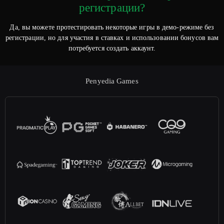
регистрации?
Да, вы можете протестировать некоторые игры в демо-режиме без
регистрации, но для участия в ставках и использовании бонусов вам
потребуется создать аккаунт.
Penyedia Games