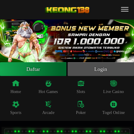
Beranda
Slot Online
Live Casino
Sportsbook
Arcade
Togel Online
Daftar
Login
Poker
Whatsapp
Home
Hot Games
Slots
Live Casino
Telegram
Sports
Arcade
Poker
Togel Online
Livechat