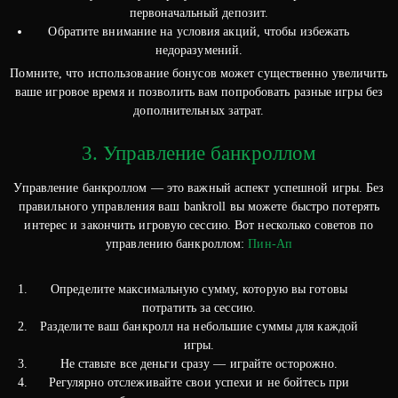
первоначальный депозит.
Обратите внимание на условия акций, чтобы избежать
недоразумений.
Помните, что использование бонусов может существенно увеличить
ваше игровое время и позволить вам попробовать разные игры без
дополнительных затрат.
3. Управление банкроллом
Управление банкроллом — это важный аспект успешной игры. Без
правильного управления ваш bankroll вы можете быстро потерять
интерес и закончить игровую сессию. Вот несколько советов по
управлению банкроллом:
Пин-Ап
Определите максимальную сумму, которую вы готовы
потратить за сессию.
Разделите ваш банкролл на небольшие суммы для каждой
игры.
Не ставьте все деньги сразу — играйте осторожно.
Регулярно отслеживайте свои успехи и не бойтесь при