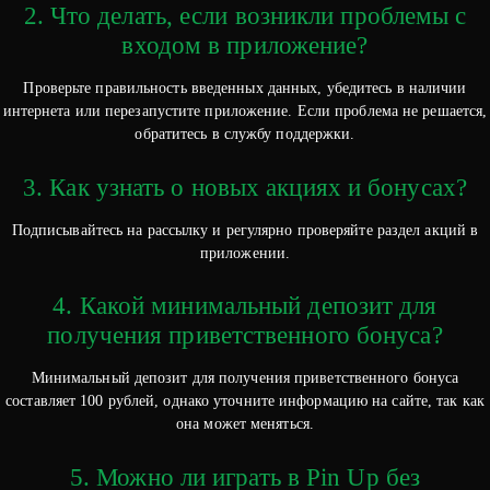
2. Что делать, если возникли проблемы с
входом в приложение?
Проверьте правильность введенных данных, убедитесь в наличии
интернета или перезапустите приложение. Если проблема не решается,
обратитесь в службу поддержки.
3. Как узнать о новых акциях и бонусах?
Подписывайтесь на рассылку и регулярно проверяйте раздел акций в
приложении.
4. Какой минимальный депозит для
получения приветственного бонуса?
Минимальный депозит для получения приветственного бонуса
составляет 100 рублей, однако уточните информацию на сайте, так как
она может меняться.
5. Можно ли играть в Pin Up без