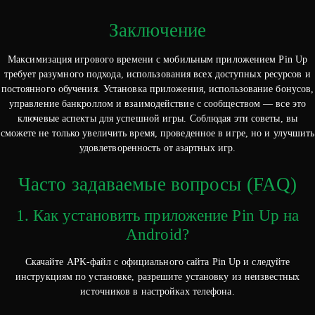
Заключение
Максимизация игрового времени с мобильным приложением Pin Up
требует разумного подхода, использования всех доступных ресурсов и
постоянного обучения. Установка приложения, использование бонусов,
управление банкроллом и взаимодействие с сообществом — все это
ключевые аспекты для успешной игры. Соблюдая эти советы, вы
сможете не только увеличить время, проведенное в игре, но и улучшить
удовлетворенность от азартных игр.
Часто задаваемые вопросы (FAQ)
1. Как установить приложение Pin Up на
Android?
Скачайте APK-файл с официального сайта Pin Up и следуйте
инструкциям по установке, разрешите установку из неизвестных
источников в настройках телефона.