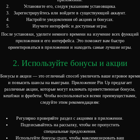
Установите его, следуя указаниям установщика.
Зарегистрируйтесь или войдите в существующий аккаунт.
Настройте уведомления об акциях и бонусах.
Изучите интерфейс и доступные игры.
После установки, уделите немного времени на изучение всех функций
приложения и его интерфейса. Это поможет вам быстро
ориентироваться в приложении и находить самые лучшие игры.
2. Используйте бонусы и акции
Бонусы и акции — это отличный способ увеличить ваше игровое время
и повысить шансы на выигрыш. Приложение Pin Up предлагает
различные акции, которые могут включать приветственные бонусы,
кешбэки и фрибеты. Чтобы воспользоваться всеми преимуществами,
следуйте этим рекомендациям:
Регулярно проверяйте раздел с акциями в приложении.
Подписывайтесь на рассылку, чтобы не пропустить
специальные предложения.
Используйте бонусы сразу, чтобы максимизировать ваш