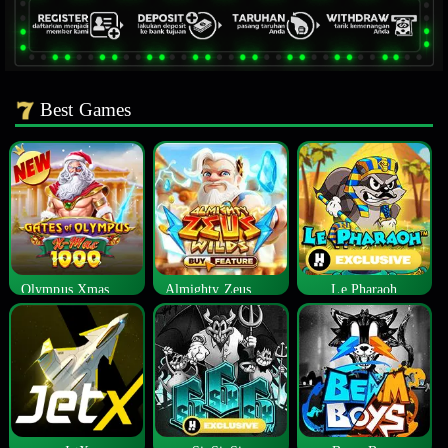
Best Games
Olympus Xmas 1000
Almighty Zeus Wilds™
Le Pharaoh