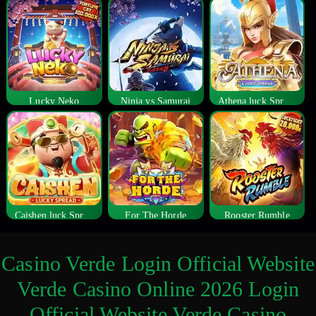
Lucky Neko
Ninja vs Samurai
Athena luck Spread
Caishen luck Spread
For The Horde
Rooster Rumble
Casino Verde Login Official Website
Verde Casino Online 2026 Login
Official Website Verde Casino