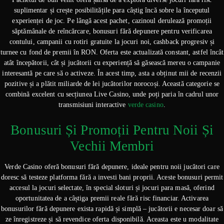
suplimentar și crește posibilitățile para câștig încă sobre la începutul
experienței de joc. Pe lângă acest pachet, cazinoul derulează promoții
săptămânale de reîncărcare, bonusuri fără depunere pentru verificarea
contului, campanii cu rotiri gratuite la jocuri noi, cashback progresiv și
turnee cu fond de premii în RON. Oferta este actualizată constant, astfel încât
atât începătorii, cât și jucătorii cu experiență să găsească mereu o campanie
interesantă pe care să o activeze. În acest timp, asta a obținut mii de recenzii
pozitive și a plătit miliarde de lei jucătorilor norocoși. Această categorie se
combină excelent cu secțiunea Live Casino, unde poți paria în cadrul unor
transmisiuni interactive
verde casino
.
Bonusuri Și Promoții Pentru Noii Și
Vechii Membri
Verde Casino oferă bonusuri fără depunere, ideale pentru noii jucători care
doresc să testeze platforma fără a investi bani proprii. Aceste bonusuri permit
accesul la jocuri selectate, în special sloturi și jocuri para masă, oferind
oportunitatea de a câștiga premii reale fără risc financiar. Activarea
bonusurilor fără depunere exista rapidă și simplă – jucătorii e necesar doar să
ze înregistreze și să revendice oferta disponibilă. Aceasta este u modalitate