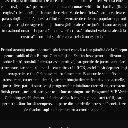
asistență și în limba ta. De aceea, în momentul în treatment vrei să eine
contactezi, optează pentru metoda de make contact with prin chat live (limba
engleză). Membrii platformei de cazino Verde beneficiază para o varietate
para soluții de plață, acestea fiind reprezentate de cele mai populare opțiuni
de depunere și retragere în majoritatea țărilor ale căror jucători sunt acceptați
în cazinoul nostru. Logarea în cont ze efectuează folosind varianta aleasă la
crearea” “contului și bifarea casetei că nu ești robot.
Primul avantaj major approach platformei este că a fost gândită de la început
pentru publicul din Europa Centrală și de Est, inclusiv pentru utilizatorii
sobre limbă română. Interfața este intuitivă, categoriile de jocuri sunt clar
structurate, iar conturile pot fi setate direct în RON, astfel încât depunerile și
retragerile se fac fără conversii suplimentare. Bonusurile sunt afișate
transparent, cu termeni simpli, iar combinația dintre sloturi video actuelle,
jocuri live, pariuri sportive și programul de loialitate creează un ecosistem
finish pentru jucătorii care vor totul într-un singur loc. Programul VIP Verde
Gambling establishment include cashback regulat și bonusuri refill, care
permit jucătorilor să recupereze u parte din pierderile nete și să beneficieze
de fonduri suplimentare pentru a continua jocul.