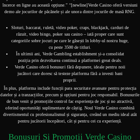
încerce en ligne au această opțiune.” “[newline]Verde Casino oferă versiuni
demo ale jocurilor de păcănele și ale unora dintre jocurile de masă RNG.
Sloturi, baccarat, ruletă, video poker, craps, blackjack, carduri de
răzuit, video bingo, poker sau casino – iată proper care sunt
categoriile sobre jocuri pe care le găsești în lobby-ul nostru huge,
cu peste 3500 de titluri.
În ultimii ani, Verde Gambling establishment și-a consolidat
poziția prin dezvoltarea continuă a platformei great deals.
Verde Casino oferă bonusuri fără depunere, ideale pentru noii
jucători care doresc să testeze platforma fără a investi bani
proprii.
În plus, platforma include funcții para securitate avansate pentru protecția
datelor și a tranzacțiilor, precum și opțiuni pentru joc responsabil. Bonusurile
de bun venit și promoțiile control fac experiența de joc și no atractivă,
oferind oportunități suplimentare de câștig. Noul Verde Casino combină
divertismentul cu profesionalismul și siguranța, creând un mediu ideal atât
pentru jucătorii începători, cât și pentru cei cu experiență.
Bonusuri Și Promoții Verde Casino