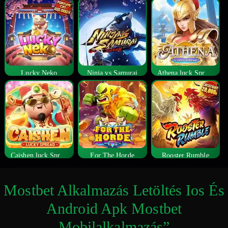
Lucky Neko
Ninja vs Samurai
Athena luck Spread
Caishen luck Spread
For The Horde
Rooster Rumble
Mostbet Alkalmazás Letöltés Ios És
Android Apk Mostbet
Mobilalkalmazás”