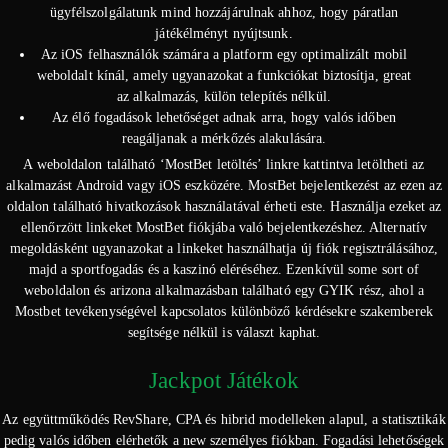
ügyfélszolgálatunk mind hozzájárulnak ahhoz, hogy páratlan
játékélményt nyújtsunk.
Az iOS felhasználók számára a platform egy optimalizált mobil
weboldalt kínál, amely ugyanazokat a funkciókat biztosítja, great
az alkalmazás, külön telepítés nélkül.
Az élő fogadások lehetőséget adnak arra, hogy valós időben
reagáljanak a mérkőzés alakulására.
A weboldalon található ‘MostBet letöltés’ linkre kattintva letöltheti az
alkalmazást Android vagy iOS eszközére. MostBet bejelentkezést az ezen az
oldalon található hivatkozások használatával érheti este. Használja ezeket az
ellenőrzött linkeket MostBet fiókjába való bejelentkezéshez. Alternatív
megoldásként ugyanazokat a linkeket használhatja új fiók regisztrálásához,
majd a sportfogadás és a kaszinó eléréséhez. Ezenkívül some sort of
weboldalon és arizona alkalmazásban található egy GYIK rész, ahol a
Mostbet tevékenységével kapcsolatos különböző kérdésekre szakemberek
segítsége nélkül is választ kaphat.
Jackpot Játékok
Az együttműködés RevShare, CPA és hibrid modelleken alapul, a statisztikák
pedig valós időben elérhetők a new személyes fiókban. Fogadási lehetőségek