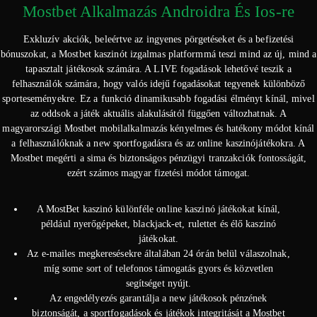
Mostbet Alkalmazás Androidra És Ios-re
Exkluzív akciók, beleértve az ingyenes pörgetéseket és a befizetési
bónuszokat, a Mostbet kaszinót izgalmas platformmá teszi mind az új, mind a
tapasztalt játékosok számára. A LIVE fogadások lehetővé teszik a
felhasználók számára, hogy valós idejű fogadásokat tegyenek különböző
sporteseményekre. Ez a funkció dinamikusabb fogadási élményt kínál, mivel
az oddsok a játék aktuális alakulásától függően változhatnak. A
magyarországi Mostbet mobilalkalmazás kényelmes és hatékony módot kínál
a felhasználóknak a new sportfogadásra és az online kaszinójátékokra. A
Mostbet megérti a sima és biztonságos pénzügyi tranzakciók fontosságát,
ezért számos magyar fizetési módot támogat.
A MostBet kaszinó különféle online kaszinó játékokat kínál,
például nyerőgépeket, blackjack-et, rulettet és élő kaszinó
játékokat.
Az e-mailes megkeresésekre általában 24 órán belül válaszolnak,
míg some sort of telefonos támogatás gyors és közvetlen
segítséget nyújt.
Az engedélyezés garantálja a new játékosok pénzének
biztonságát, a sportfogadások és játékok integritását a Mostbet