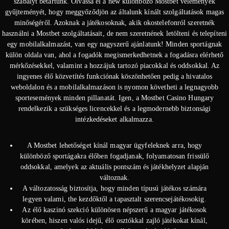
szabályt betartunk. Olvassa el a new különböző Mostbet vélemények
gyűjteményét, hogy meggyőződjön az általunk kínált szolgáltatások magas
minőségéről. Azoknak a játékosoknak, akik okostelefonról szeretnék
használni a Mostbet szolgáltatásait, de nem szeretnének letölteni és telepíteni
egy mobilalkalmazást, van egy nagyszerű ajánlatunk! Minden sportágnak
külön oldala van, ahol a fogadók megismerkedhetnek a fogadásra elérhető
mérkőzésekkel, valamint a hozzájuk tartozó piacokkal és oddsokkal. Az
ingyenes élő közvetítés funkciónak köszönhetően pedig a hivatalos
weboldalon és a mobilalkalmazáson is nyomon követheti a legnagyobb
sportesemények minden pillanatát. Igen, a Mostbet Casino Hungary
rendelkezik a szükséges licencekkel és a legmodernebb biztonsági
intézkedéseket alkalmazza.
A Mostbet lehetőséget kínál magyar ügyfeleknek arra, hogy
különböző sportágakra élőben fogadjanak, folyamatosan frissülő
oddsokkal, amelyek az aktuális pontszám és játékhelyzet alapján
változnak.
A változatosság biztosítja, hogy minden típusú játékos számára
legyen valami, the kezdőktől a tapasztalt szerencsejátékosokig.
Az élő kaszinó szekció különösen népszerű a magyar játékosok
körében, hiszen valós idejű, élő osztókkal zajló játékokat kínál,