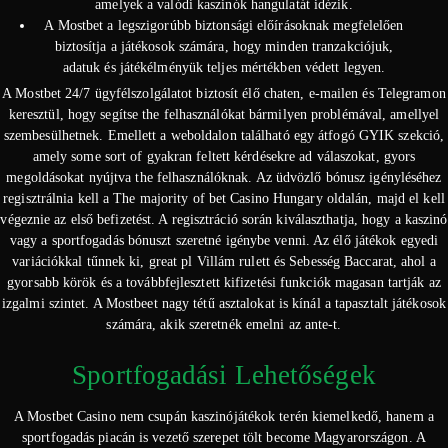
amelyek a valódi kaszinók hangulatát idézik.
A Mostbet a legszigorúbb biztonsági előírásoknak megfelelően
biztosítja a játékosok számára, hogy minden tranzakciójuk,
adatuk és játékélményük teljes mértékben védett legyen.
A Mostbet 24/7 ügyfélszolgálatot biztosít élő chaten, e-mailen és Telegramon
keresztül, hogy segítse the felhasználókat bármilyen problémával, amellyel
szembesülhetnek. Emellett a weboldalon található egy átfogó GYIK szekció,
amely some sort of gyakran feltett kérdésekre ad válaszokat, gyors
megoldásokat nyújtva the felhasználóknak. Az üdvözlő bónusz igényléséhez
regisztrálnia kell a The majority of bet Casino Hungary oldalán, majd el kell
végeznie az első befizetést. A regisztráció során kiválaszthatja, hogy a kaszinó
vagy a sportfogadás bónuszt szeretné igénybe venni. Az élő játékok egyedi
variációkkal tűnnek ki, great pl Villám rulett és Sebesség Baccarat, ahol a
gyorsabb körök és a továbbfejlesztett kifizetési funkciók magasan tartják az
izgalmi szintet. A Mostbeеt nagy tétű asztalokat is kínál a tapasztalt játékosok
számára, akik szeretnék emelni az ante-t.
Sportfogadási Lehetőségek
A Mostbet Casino nem csupán kaszinójátékok terén kiemelkedő, hanem a
sportfogadás piacán is vezető szerepet tölt become Magyarországon. A