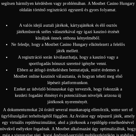
segítsen bármilyen kérdésben vagy problémában. A Mostbet Casino Hungary
oldalán történő regisztráció egyszerű és gyors folyamat.
A valós idejű asztali játékok, kártyajátékok és élő osztós
játékműsorok széles választékával egy igazi kaszinó érzését
kínáljuk önnek otthona kényelméből.
Ne feledje, hogy a Mostbet Casino Hungary elkötelezett a felelős
játék mellett.
A regisztráció során kiválaszthatja, hogy a kaszinó vagy a
sportfogadás bónuszt szeretné igénybe venni.
Ebben az átfogó értékelésben bemutatjuk, miért érdemes a
Mostbet online kaszinót választania, és hogyan teheti meg első
lépéseit platformunkon.
Ezeket az üdvözlő bónuszokat úgy tervezték, hogy fokozzák a
kezdeti fogadási élményt és potenciálisan növeljék arizona új
játékosok nyereményét.
A dokumentumokat 24 órától several munkanapig ellenőrzik, some sort of
ügyfélszolgálat terheltségétől függően. Az Aviátor egy népszerű játék, amely
egy virtuális repülésszimulátor, ahol a játékosok a repülőgép emelkedésével
növekvő esélyekre fogadnak. A Mostbet alkalmazást úgy optimalizáltuk, hogy
még a viszonylag régi, korai Android-verziójú mobileszközökön is stabilan