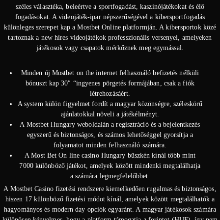
széles választéka, beleértve a sportfogadást, kaszinójátékokat és élő
fogadásokat. A videojáték-ipar népszerűségével a kibersportfogadás
különleges szerepet kap a Mostbet Online platformján. A kibersportok közé
tartoznak a new híres videojátékok professzionális versenyei, amelyeken
játékosok vagy csapatok mérkőznek meg egymással.
Minden új Mostbet on the internet felhasználó befizetés nélküli
bónuszt kap 30″ “ingyenes pörgetés formájában, csak a fiók
létrehozásáért.
A system külön figyelmet fordít a magyar közönségre, széleskörű
ajánlatokkal növeli a játékélményt.
A Mostbet Hungary weboldalán a regisztráció és a bejelentkezés
egyszerű és biztonságos, és számos lehetőséggel gyorsítja a
folyamatot minden felhasználó számára.
A Most Bet On line casino Hungary büszkén kínál több mint
7000 különböző játékot, amelyek között mindenki megtalálhatja
a számára legmegfelelőbbet.
A Mostbet Casino fizetési rendszere kiemelkedően rugalmas és biztonságos,
hiszen 17 különböző fizetési módot kínál, amelyek között megtalálhatók a
hagyományos és modern day opciók egyaránt. A magyar játékosok számára
különösen kényelmes, hogy a platform támogatja a forintot (HUF), így nem