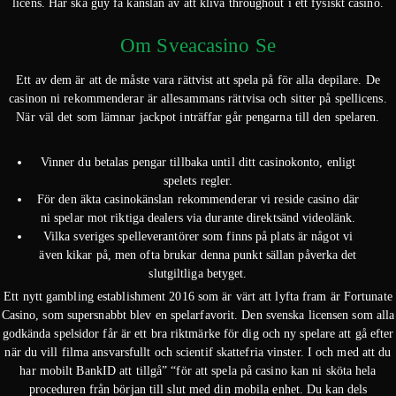
licens. Här ska guy få känslan av att kliva throughout i ett fysiskt casino.
Om Sveacasino Se
Ett av dem är att de måste vara rättvist att spela på för alla depilare. De
casinon ni rekommenderar är allesammans rättvisa och sitter på spellicens.
När väl det som lämnar jackpot inträffar går pengarna till den spelaren.
Vinner du betalas pengar tillbaka until ditt casinokonto, enligt
spelets regler.
För den äkta casinokänslan rekommenderar vi reside casino där
ni spelar mot riktiga dealers via durante direktsänd videolänk.
Vilka sveriges spelleverantörer som finns på plats är något vi
även kikar på, men ofta brukar denna punkt sällan påverka det
slutgiltliga betyget.
Ett nytt gambling establishment 2016 som är värt att lyfta fram är Fortunate
Casino, som supersnabbt blev en spelarfavorit. Den svenska licensen som alla
godkända spelsidor får är ett bra riktmärke för dig och ny spelare att gå efter
när du vill filma ansvarsfullt och scientif skattefria vinster. I och med att du
har mobilt BankID att tillgå” “för att spela på casino kan ni sköta hela
proceduren från början till slut med din mobila enhet. Du kan dels