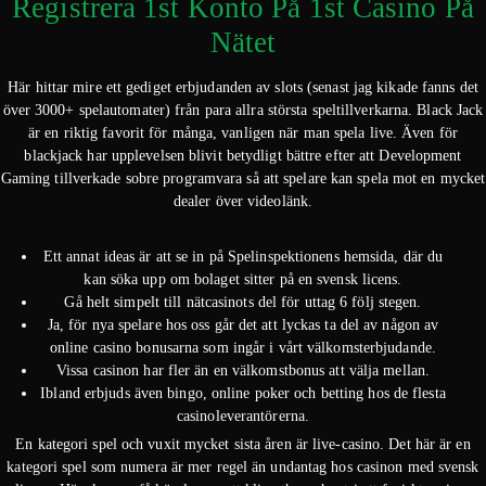
Registrera 1st Konto På 1st Casino På
Nätet
Här hittar mire ett gediget erbjudanden av slots (senast jag kikade fanns det
över 3000+ spelautomater) från para allra största speltillverkarna. Black Jack
är en riktig favorit för många, vanligen när man spela live. Även för
blackjack har upplevelsen blivit betydligt bättre efter att Development
Gaming tillverkade sobre programvara så att spelare kan spela mot en mycket
dealer över videolänk.
Ett annat ideas är att se in på Spelinspektionens hemsida, där du
kan söka upp om bolaget sitter på en svensk licens.
Gå helt simpelt till nätcasinots del för uttag 6 följ stegen.
Ja, för nya spelare hos oss går det att lyckas ta del av någon av
online casino bonusarna som ingår i vårt välkomsterbjudande.
Vissa casinon har fler än en välkomstbonus att välja mellan.
Ibland erbjuds även bingo, online poker och betting hos de flesta
casinoleverantörerna.
En kategori spel och vuxit mycket sista åren är live-casino. Det här är en
kategori spel som numera är mer regel än undantag hos casinon med svensk