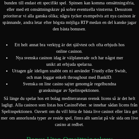
bunden till endast ett specifikt spel. Spinsen kan komma omsättningsfria,
eller med ett omsättningskrav på sobre eventuella vinsterna. Dessutom
prioriterar vi alla ganska olika; några tycker exempelvis att nya casinon är
spännande, andra letar efter högsta möjliga RTP medan en del kanske jagar
den bästa bonusen.
Ett helt annat bra verktyg är det självtest och ofta erbjuds hos
online casinon.
Nya svenska casinon idag är välplanerade och har något mer
unikt att erbjuda spelarna.
Uttagen går ideligen snabbt om ni använder Trustly eller Swish,
och man loggar enkelt throughout med BankID.
Svenska on line casino sajter genomgår regelbundna
granskningar av Spelinspektionen.
Så länge du spelar hos ett bolag mediterranean svensk licens så är det helt
lagligt. Alla casinon som listas hos CasinoFeber. se innehar sådan licens från
Spelinspektionen. Oavsett om du vill hitta de bästa live casinot eller lära get
mer om annorlunda typer av reside spel, finns allt samlat på vår sida om live
casino at redbet.