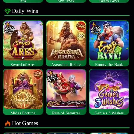
JetX
SixSixSix
Beam Boys
Daily Wins
Sword of Ares
Asgardian Rising
Empty the Bank
Midas Fortune
Rise of Samurai
Genie's 3 Wishes
Hot Games