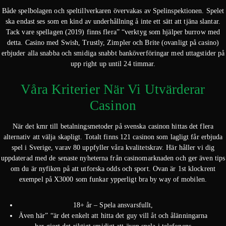
Både spelbolagen och speltillverkaren övervakas av Spelinspektionen. Spelet
ska endast ses som en kind av underhållning å inte ett sätt att tjäna slantar.
Tack vare spellagen (2019) finns flera” “verktyg som hjälper burrow med
detta. Casino med Swish, Trustly, Zimpler och Brite (ovanligt på casino)
erbjuder alla snabba och smidiga snabbt banköverföringar med uttagstider på
upp right up until 24 timmar.
Våra Kriterier När Vi Utvärderar
Casinon
När det kmr till betalningsmetoder på svenska casinon hittas det flera
alternativ att välja skapligt. Totalt finns 121 casinon som lagligt får erbjuda
spel i Sverige, varav 80 uppfyller våra kvalitetskrav. Här håller vi dig
uppdaterad med de senaste nyheterna från casinomarknaden och ger även tips
om du är nyfiken på att utforska odds och sport. Ovan är 1st klockrent
exempel på X3000 som funkar ypperligt bra by way of mobilen.
18+ år – Spela ansvarsfullt,
Även här” “är det enkelt att hitta det guy vill åt och ålänningarna