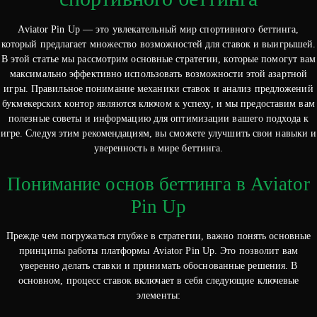
Aviator Pin Up — это увлекательный мир спортивного беттинга,
который предлагает множество возможностей для ставок и выигрышей.
В этой статье мы рассмотрим основные стратегии, которые помогут вам
максимально эффективно использовать возможности этой азартной
игры. Правильное понимание механики ставок и анализ предложений
букмекерских контор являются ключом к успеху, и мы предоставим вам
полезные советы и информацию для оптимизации вашего подхода к
игре. Следуя этим рекомендациям, вы сможете улучшить свои навыки и
уверенность в мире беттинга.
Понимание основ беттинга в Aviator
Pin Up
Прежде чем погружаться глубже в стратегии, важно понять основные
принципы работы платформы Aviator Pin Up. Это позволит вам
уверенно делать ставки и принимать обоснованные решения. В
основном, процесс ставок включает в себя следующие ключевые
элементы: