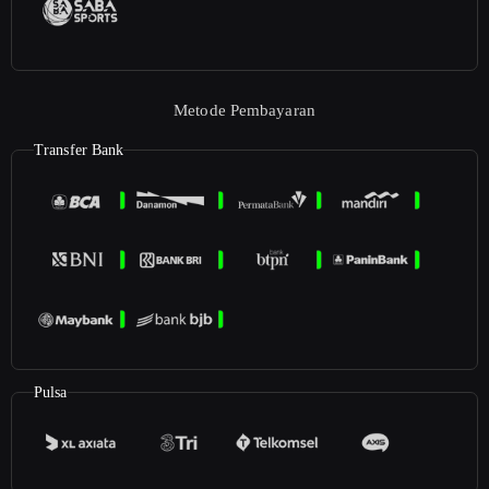
Metode Pembayaran
Transfer Bank
Pulsa