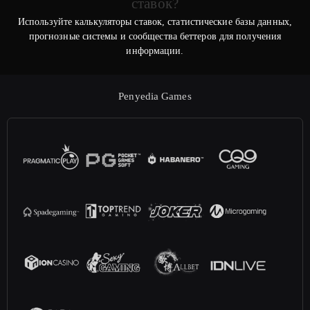
ставок?
Используйте калькуляторы ставок, статистические базы данных,
прогнозные системы и сообщества беттеров для получения
информации.
Penyedia Games