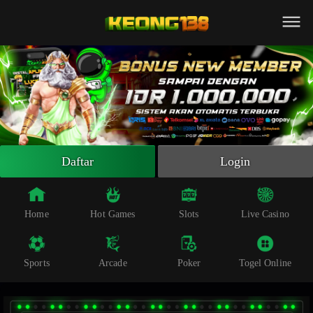
Beranda
Slot Online
Live Casino
Sportsbook
Arcade
Togel Online
Daftar
Login
Poker
Whatsapp
Home
Hot Games
Slots
Live Casino
Telegram
Sports
Arcade
Poker
Togel Online
Livechat