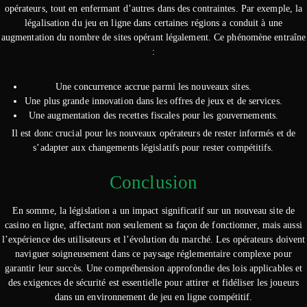
opérateurs, tout en enfermant d’autres dans des contraintes. Par exemple, la
légalisation du jeu en ligne dans certaines régions a conduit à une
augmentation du nombre de sites opérant légalement. Ce phénomène entraîne
:
Une concurrence accrue parmi les nouveaux sites.
Une plus grande innovation dans les offres de jeux et de services.
Une augmentation des recettes fiscales pour les gouvernements.
Il est donc crucial pour les nouveaux opérateurs de rester informés et de
s’adapter aux changements législatifs pour rester compétitifs.
Conclusion
En somme, la législation a un impact significatif sur un nouveau site de
casino en ligne, affectant non seulement sa façon de fonctionner, mais aussi
l’expérience des utilisateurs et l’évolution du marché. Les opérateurs doivent
naviguer soigneusement dans ce paysage réglementaire complexe pour
garantir leur succès. Une compréhension approfondie des lois applicables et
des exigences de sécurité est essentielle pour attirer et fidéliser les joueurs
dans un environnement de jeu en ligne compétitif.