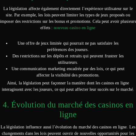
La législation affecte également directement l’expérience utilisateur sur le
site. Par exemple, les lois peuvent limiter les types de jeux proposés ou
imposer des restrictions sur les bonus et promotions. Cela peut avoir plusieurs
effets :
nouveau casino en ligne
Une offre de jeux limitée qui pourrait ne pas satisfaire les
préférences des joueurs.
Des restrictions sur les dépôts et retraits qui peuvent frustrer les
utilisateurs.
Une communication marketing encadrée par des lois, ce qui peut
affecter la visibilité des promotions.
Ainsi, la législation peut façonner la manière dont les casinos en ligne
interagissent avec les joueurs, ce qui peut affecter leur succès sur le marché.
4. Évolution du marché des casinos en
ligne
La législation influence aussi l’évolution du marché des casinos en ligne. Les
changements dans les lois peuvent ouvrir de nouvelles opportunités pour les