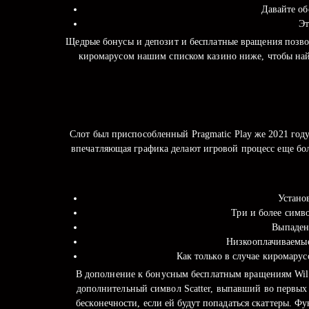
Давайте об
Эт
Щедрые бонусы и депозит и бесплатные вращения позвол
киромарусом нашим списком казино ниже, чтобы найти
Слот был приспособленный Pragmatic Play же 2021 год
впечатляющая графика делают игровой процесс еще бо
Устано
Три и более симво
Выпадени
Низкооплачиваемые
Как только в случае киромарус
В дополнение к бонусным бесплатным вращениям Wild
дополнительный символ Scatter, выпавший во первых 
бесконечности, если ей будут попадаться скаттеры. 