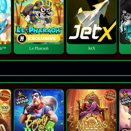
lds™
Le Pharaoh
JetX