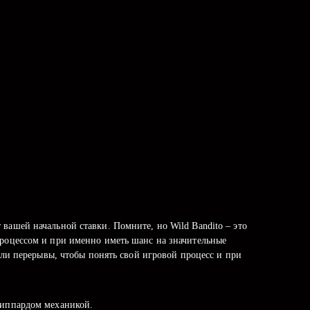
вашей начальной ставки. Помните, но Wild Bandito – это
процессом и при именно иметь шанс на значительные
ли перерывы, чтобы понять свой игровой процесс и при
пиппардом механикой.