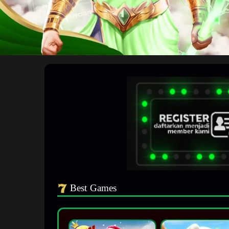
Best Games