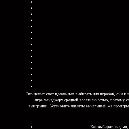
Это делает слот идеальным выбирать для игроков, они и
игра менаджеру средней волатильностью, поэтому с
выигрыши. Установите лимиты выигрышей же проигрышей
Как выбираешь демо,