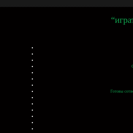
“игра
Готовы сотв