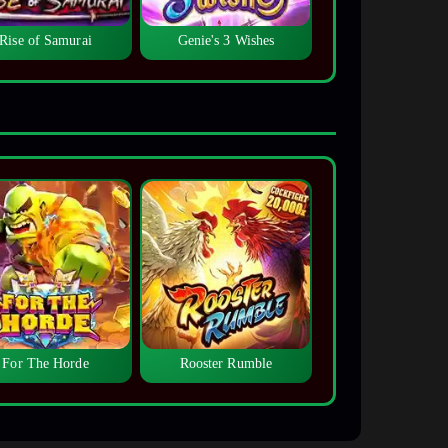
Rise of Samurai
Genie's 3 Wishes
For The Horde
Rooster Rumble