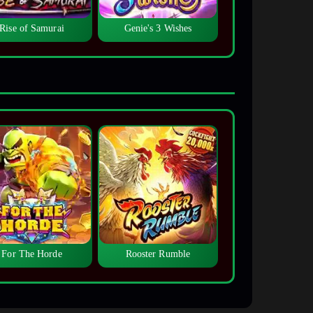
Rise of Samurai
Genie's 3 Wishes
For The Horde
Rooster Rumble