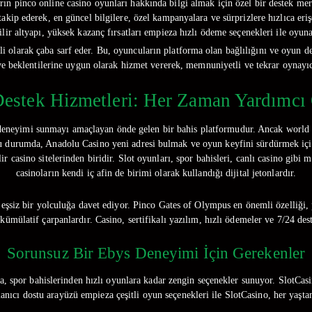
arın pinco online casino oyunları hakkında bilgi almak için özel bir destek me
takip ederek, en güncel bilgilere, özel kampanyalara ve sürprizlere hızlıca erişe
lir altyapı, yüksek kazanç fırsatları empieza hızlı ödeme seçenekleri ile oyuna
i olarak çaba sarf eder. Bu, oyuncuların platforma olan bağlılığını ve oyun d
e beklentilerine uygun olarak hizmet vererek, memnuniyetli ve tekrar oynayıc
Destek Hizmetleri: Her Zaman Yardımcı
 deneyimi sunmayı amaçlayan önde gelen bir bahis platformudur. Ancak world
u durumda, Anadolu Casino yeni adresi bulmak ve oyun keyfini sürdürmek için
r casino sitelerinden biridir. Slot oyunları, spor bahisleri, canlı casino gibi 
casinoların kendi iç afin de birimi olarak kullandığı dijital jetonlardır.
 eşsiz bir yolculuğa davet ediyor. Pinco Gates of Olympus en önemli özelliği, p
ümülatif çarpanlardır. Casino, sertifikalı yazılım, hızlı ödemeler ve 7/24 des
Sorunsuz Bir Ebys Deneyimi İçin Gerekenler
a, spor bahislerinden hızlı oyunlara kadar zengin seçenekler sunuyor. SlotCas
nıcı dostu arayüzü empieza çeşitli oyun seçenekleri ile SlotCasino, her yaşta