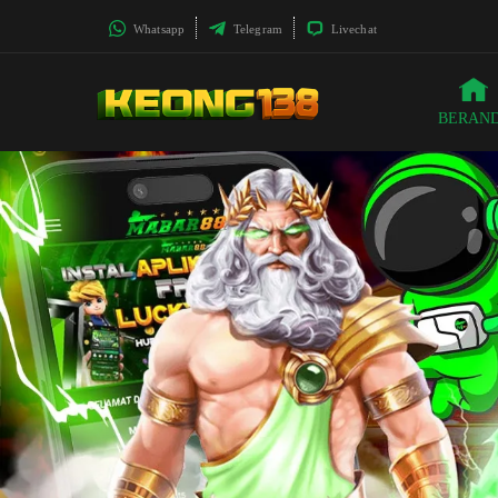
Whatsapp
Telegram
Livechat
BERAN