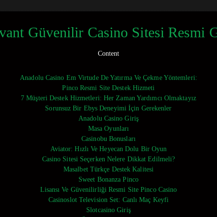
vant Güvenilir Casino Sitesi Resmi 
Content
Anadolu Casino Em Virtude De Yatırma Ve Çekme Yöntemleri:
Pinсo Resmi Site Destek Hizmeti
7 Müşteri Destek Hizmetleri: Her Zaman Yardımcı Olmaktayız
Sorunsuz Bir Ebys Deneyimi İçin Gerekenler
Anadolu Casino Giriş
Masa Oyunları
Casinobu Bonusları
Aviator: Hızlı Ve Heyecan Dolu Bir Oyun
Casino Sitesi Seçerken Nelere Dikkat Edilmeli?
Masalbet Türkçe Destek Kalitesi
Sweet Bonanza Pinco
Lisansı Ve Güvenilirliği Resmi Site Pinco Casino
Casinoslot Television Set: Canlı Maç Keyfi
Slotcasino Giriş