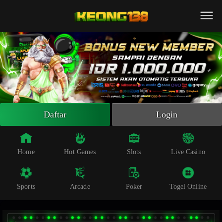
Beranda
Slot Online
Live Casino
Sportsbook
Arcade
Togel Online
Daftar
Login
Poker
Whatsapp
Home
Hot Games
Slots
Live Casino
Telegram
Sports
Arcade
Poker
Togel Online
Livechat