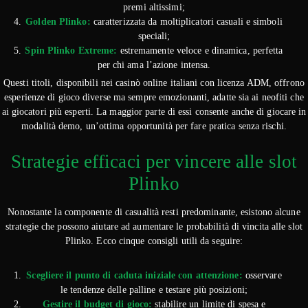
premi altissimi;
Golden Plinko:
caratterizzata da moltiplicatori casuali e simboli
speciali;
Spin Plinko Extreme:
estremamente veloce e dinamica, perfetta
per chi ama l’azione intensa.
Questi titoli, disponibili nei casinò online italiani con licenza ADM, offrono
esperienze di gioco diverse ma sempre emozionanti, adatte sia ai neofiti che
ai giocatori più esperti. La maggior parte di essi consente anche di giocare in
modalità demo, un’ottima opportunità per fare pratica senza rischi.
Strategie efficaci per vincere alle slot
Plinko
Nonostante la componente di casualità resti predominante, esistono alcune
strategie che possono aiutare ad aumentare le probabilità di vincita alle slot
Plinko. Ecco cinque consigli utili da seguire:
Scegliere il punto di caduta iniziale con attenzione:
osservare
le tendenze delle palline e testare più posizioni;
Gestire il budget di gioco:
stabilire un limite di spesa e