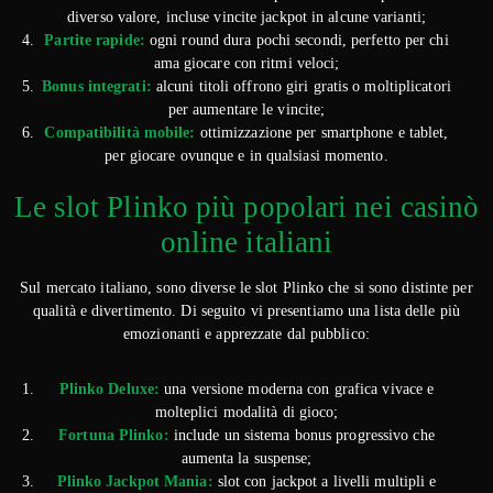
diverso valore, incluse vincite jackpot in alcune varianti;
Partite rapide:
ogni round dura pochi secondi, perfetto per chi
ama giocare con ritmi veloci;
Bonus integrati:
alcuni titoli offrono giri gratis o moltiplicatori
per aumentare le vincite;
Compatibilità mobile:
ottimizzazione per smartphone e tablet,
per giocare ovunque e in qualsiasi momento.
Le slot Plinko più popolari nei casinò
online italiani
Sul mercato italiano, sono diverse le slot Plinko che si sono distinte per
qualità e divertimento. Di seguito vi presentiamo una lista delle più
emozionanti e apprezzate dal pubblico:
Plinko Deluxe:
una versione moderna con grafica vivace e
molteplici modalità di gioco;
Fortuna Plinko:
include un sistema bonus progressivo che
aumenta la suspense;
Plinko Jackpot Mania:
slot con jackpot a livelli multipli e