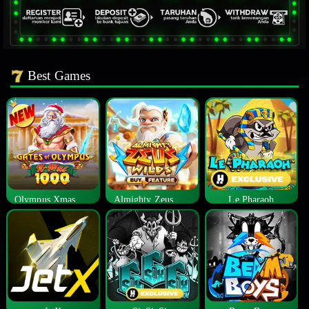
Best Games
Olympus Xmas 1000
Almighty Zeus Wilds™
Le Pharaoh