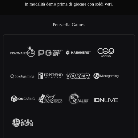
in modalità demo prima di giocare con soldi veri.
Penyedia Games