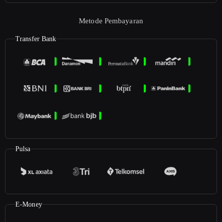
Metode Pembayaran
Transfer Bank
Pulsa
E-Money