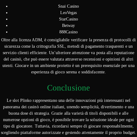
Snai Casino
LeoVegas
StarCasino
Betway
888Casino
Oltre alla licenza ADM, è consigliabile verificare la presenza di protocolli di
sicurezza come la crittografia SSL, metodi di pagamento trasparenti e un
servizio clienti efficiente. Un’ulteriore attenzione va posta alla reputazione
del casinò, che può essere valutata attraverso recensioni e opinioni di altri
utenti. Giocare in un ambiente protetto è un prerequisito essenziale per una
esperienza di gioco serena e soddisfacente.
Conclusione
Le slot Plinko rappresentano una delle innovazioni più interessanti nel
panorama dei casinò online italiani, unendo semplicità, divertimento e una
buona dose di strategia. Grazie alla varietà di titoli disponibili e alle
numerose opzioni di gioco, è possibile trovare la soluzione ideale per ogni
tipo di giocatore. Tuttavia, ricordarsi sempre di giocare responsabilmente,
scegliendo piattaforme autorizzate e gestendo attentamente il proprio budget.