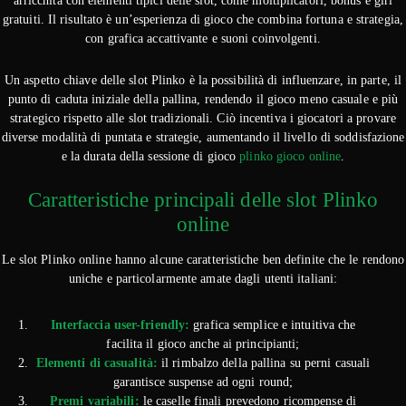
arricchita con elementi tipici delle slot, come moltiplicatori, bonus e giri
gratuiti. Il risultato è un’esperienza di gioco che combina fortuna e strategia,
con grafica accattivante e suoni coinvolgenti.
Un aspetto chiave delle slot Plinko è la possibilità di influenzare, in parte, il
punto di caduta iniziale della pallina, rendendo il gioco meno casuale e più
strategico rispetto alle slot tradizionali. Ciò incentiva i giocatori a provare
diverse modalità di puntata e strategie, aumentando il livello di soddisfazione
e la durata della sessione di gioco
plinko gioco online
.
Caratteristiche principali delle slot Plinko
online
Le slot Plinko online hanno alcune caratteristiche ben definite che le rendono
uniche e particolarmente amate dagli utenti italiani:
Interfaccia user-friendly:
grafica semplice e intuitiva che
facilita il gioco anche ai principianti;
Elementi di casualità:
il rimbalzo della pallina su perni casuali
garantisce suspense ad ogni round;
Premi variabili:
le caselle finali prevedono ricompense di