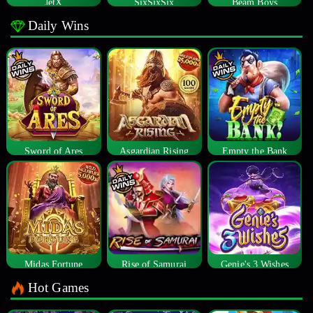
JetX
SixSixSix
Beam Boys
Daily Wins
Sword of Ares
Asgardian Rising
Empty the Bank
Midas Fortune
Rise of Samurai
Genie's 3 Wishes
Hot Games