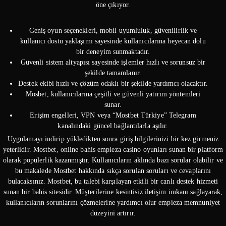
öne çıkıyor.
Geniş oyun seçenekleri, mobil uyumluluk, güvenilirlik ve
kullanıcı dostu yaklaşımı sayesinde kullanıcılarına heyecan dolu
bir deneyim sunmaktadır.
Güvenli sistem altyapısı sayesinde işlemler hızlı ve sorunsuz bir
şekilde tamamlanır.
Destek ekibi hızlı ve çözüm odaklı bir şekilde yardımcı olacaktır.
Mosbet, kullanıcılarına çeşitli ve güvenli yatırım yöntemleri
sunar.
Erişim engelleri, VPN veya “Mostbet Türkiye” Telegram
kanalındaki güncel bağlantılarla aşılır.
Uygulamayı indirip yükledikten sonra giriş bilgilerinizi bir kez girmeniz
yeterlidir. Mostbet, online bahis empieza casino oyunları sunan bir platform
olarak popülerlik kazanmıştır. Kullanıcıların aklında bazı sorular olabilir ve
bu makalede Mostbet hakkında sıkça sorulan soruları ve cevaplarını
bulacaksınız. Mostbet, bu talebi karşılayan etkili bir canlı destek hizmeti
sunan bir bahis sitesidir. Müşterilerine kesintisiz iletişim imkanı sağlayarak,
kullanıcıların sorunlarını çözmelerine yardımcı olur empieza memnuniyet
düzeyini artırır.