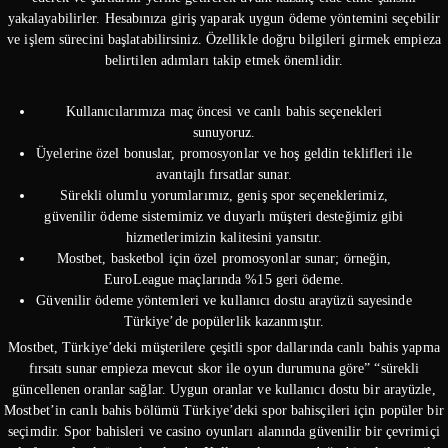
yakalayabilirler. Hesabınıza giriş yaparak uygun ödeme yöntemini seçebilir
ve işlem sürecini başlatabilirsiniz. Özellikle doğru bilgileri girmek empieza
belirtilen adımları takip etmek önemlidir.
Kullanıcılarımıza maç öncesi ve canlı bahis seçenekleri
sunuyoruz.
Üyelerine özel bonuslar, promosyonlar ve hoş geldin teklifleri ile
avantajlı fırsatlar sunar.
Sürekli olumlu yorumlarımız, geniş spor seçeneklerimiz,
güvenilir ödeme sistemimiz ve duyarlı müşteri desteğimiz gibi
hizmetlerimizin kalitesini yansıtır.
Mostbet, basketbol için özel promosyonlar sunar; örneğin,
EuroLeague maçlarında %15 geri ödeme.
Güvenilir ödeme yöntemleri ve kullanıcı dostu arayüzü sayesinde
Türkiye’de popülerlik kazanmıştır.
Mostbet, Türkiye’deki müşterilere çeşitli spor dallarında canlı bahis yapma
fırsatı sunar empieza mevcut skor ile oyun durumuna göre” “sürekli
güncellenen oranlar sağlar. Uygun oranlar ve kullanıcı dostu bir arayüzle,
Mostbet’in canlı bahis bölümü Türkiye’deki spor bahisçileri için popüler bir
seçimdir. Spor bahisleri ve casino oyunları alanında güvenilir bir çevrimiçi