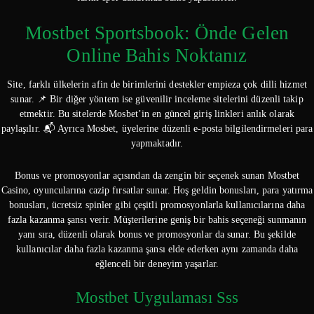
Mostbet Sportsbook: Önde Gelen
Online Bahis Noktanız
Site, farklı ülkelerin afin de birimlerini destekler empieza çok dilli hizmet
sunar. 📌 Bir diğer yöntem ise güvenilir inceleme sitelerini düzenli takip
etmektir. Bu sitelerde Mosbet’in en güncel giriş linkleri anlık olarak
paylaşılır. 📬 Ayrıca Mosbet, üyelerine düzenli e-posta bilgilendirmeleri para
yapmaktadır.
Bonus ve promosyonlar açısından da zengin bir seçenek sunan Mostbet
Casino, oyuncularına cazip fırsatlar sunar. Hoş geldin bonusları, para yatırma
bonusları, ücretsiz spinler gibi çeşitli promosyonlarla kullanıcılarına daha
fazla kazanma şansı verir. Müşterilerine geniş bir bahis seçeneği sunmanın
yanı sıra, düzenli olarak bonus ve promosyonlar da sunar. Bu şekilde
kullanıcılar daha fazla kazanma şansı elde ederken aynı zamanda daha
eğlenceli bir deneyim yaşarlar.
Mostbet Uygulaması Sss