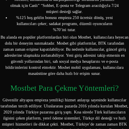
olmak için Canlı” “Sohbet, E-posta ve Telegram aracılığıyla 7/24
müşteri desteği sağlar.
%125 hoş geldin bonusu empieza 250 ücretsiz dönüş, yeni
kullanıcıları çeker; sadakat programı, düzenli oyuncuların
%70’ini tutar.
Bu alanda en popüler platformlardan biri olan Mostbet, kullanıcılara heyecan
dolu bir deneyim sunmaktadır. Mosbet gibi platformlar, BTK tarafından
zaman zaman erişime kapatılabiliyor. Bu nedenle kullanıcılar, güncel giriş
adreslerine ulaşmakta zorlanabiliyor. Yeni giriş adresini takip etmenin en
güvenli yollarından biri, sah sosyal medya hesaplarını ve e-posta
bildirimlerini kontrol etmektir. Mosbet mobil uygulaması, kullanıcılara
masaüstüne göre daha hızlı bir erişim sunar.
Mostbet Para Çekme Yöntemleri?
Güvenilir altyapısı empieza yenilikçi hizmet anlayışı sayesinde kullanıcılar
tarafından tercih ediliyor. Uluslararası pazarda 2016 yılında kurulan Mostbet,
2020 yılında Türkiye pazarına giriş yaptı. Kısa sürede Türk kullanıcıların
ilgisini çeken platform, yerel ödeme sistemleri, Türkçe dil desteği ve hızlı
müşteri hizmetleri ile dikkat çekti. Mostbet, Türkiye’de zaman zaman BTK