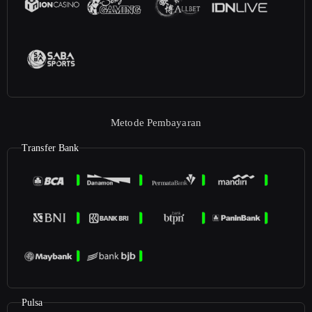
Metode Pembayaran
Transfer Bank
Pulsa