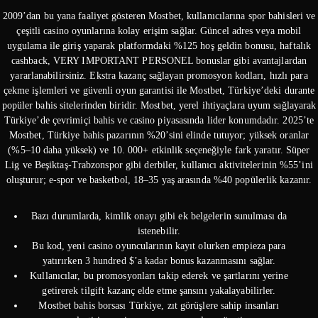
2009’dan bu yana faaliyet gösteren Mostbet, kullanıcılarına spor bahisleri ve
çeşitli casino oyunlarına kolay erişim sağlar. Güncel adres veya mobil
uygulama ile giriş yaparak platformdaki %125 hoş geldin bonusu, haftalık
cashback, VERY IMPORTANT PERSONEL bonuslar gibi avantajlardan
yararlanabilirsiniz. Ekstra kazanç sağlayan promosyon kodları, hızlı para
çekme işlemleri ve güvenli oyun garantisi ile Mostbet, Türkiye’deki durante
popüler bahis sitelerinden biridir. Mostbet, yerel ihtiyaçlara uyum sağlayarak
Türkiye’de çevrimiçi bahis ve casino piyasasında lider konumdadır. 2025’te
Mostbet, Türkiye bahis pazarının %20’sini elinde tutuyor; yüksek oranlar
(%5–10 daha yüksek) ve 10. 000+ etkinlik seçeneğiyle fark yaratır. Süper
Lig ve Beşiktaş-Trabzonspor gibi derbiler, kullanıcı aktivitelerinin %55’ini
oluşturur; e-spor ve basketbol, 18–35 yaş arasında %40 popülerlik kazanır.
Bazı durumlarda, kimlik onayı gibi ek belgelerin sunulması da
istenebilir.
Bu kod, yeni casino oyuncularının kayıt olurken empieza para
yatırırken 3 hundred $’a kadar bonus kazanmasını sağlar.
Kullanıcılar, bu promosyonları takip ederek ve şartlarını yerine
getirerek tilgift kazanç elde etme şansını yakalayabilirler.
Mostbet bahis borsası Türkiye, zıt görüşlere sahip insanları