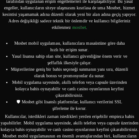
tarafından uygulanan erişim engellemeleri ile karşılaşabiliyor. Bu yasal
engeller, kullanıcıların siteye ulaşmasını kısıtlasa de uma Mostbet, hizmet
kesintisi yaşamamak adına düzenli olarak yeni bir alan adına geçiş yapıyor.
Adres değişikliği sadece teknik bir önlemdir ve kullanıcı bilgileriniz
etkilenmez
mostbet
.
Mosbet mobil uygulaması, kullanıcılara masaüstüne göre daha
hızlı bir erişim sunar.
Yasal lisansa sahip olan site, kullanıcı güvenliğine önem verir ve
şeffaflık ilkesiyle çalışır.
Müşterilerine geniş bir bahis seçeneği sunmanın yanı sıra, düzenli
olarak bonus ve promosyonlar da sunar.
Mobil uygulama sayesinde, akıllı telefon veya capsule üzerinden
kolayca bahis oynayabilir ve canlı casino oyunlarının keyfini
çıkarabilirsiniz.
🛡️ Mosbet gibi lisanslı platformlar, kullanıcı verilerini SSL
şifreleme ile korur.
Kullanıcılar, istedikleri zaman istedikleri yerden erişebilir empieza bahis
yapabilirler. Mobil uygulama sayesinde, akıllı telefon veya capsule üzerinden
kolayca bahis oynayabilir ve canlı casino oyunlarının keyfini çıkarabilirsiniz.
Mostbet mobil uygulamasının en önemli avantajlarından biri, kullanıcıların