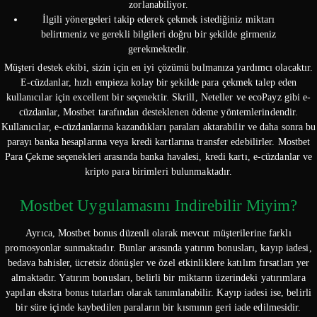
zorlanabiliyor.
İlgili yönergeleri takip ederek çekmek istediğiniz miktarı
belirtmeniz ve gerekli bilgileri doğru bir şekilde girmeniz
gerekmektedir.
Müşteri destek ekibi, sizin için en iyi çözümü bulmanıza yardımcı olacaktır.
E-cüzdanlar, hızlı empieza kolay bir şekilde para çekmek talep eden
kullanıcılar için excellent bir seçenektir. Skrill, Neteller ve ecoPayz gibi e-
cüzdanlar, Mostbet tarafından desteklenen ödeme yöntemlerindendir.
Kullanıcılar, e-cüzdanlarına kazandıkları paraları aktarabilir ve daha sonra bu
parayı banka hesaplarına veya kredi kartlarına transfer edebilirler. Mostbet
Para Çekme seçenekleri arasında banka havalesi, kredi kartı, e-cüzdanlar ve
kripto para birimleri bulunmaktadır.
Mostbet Uygulamasını Indirebilir Miyim?
Ayrıca, Mostbet bonus düzenli olarak mevcut müşterilerine farklı
promosyonlar sunmaktadır. Bunlar arasında yatırım bonusları, kayıp iadesi,
bedava bahisler, ücretsiz dönüşler ve özel etkinliklere katılım fırsatları yer
almaktadır. Yatırım bonusları, belirli bir miktarın üzerindeki yatırımlara
yapılan ekstra bonus tutarları olarak tanımlanabilir. Kayıp iadesi ise, belirli
bir süre içinde kaybedilen paraların bir kısmının geri iade edilmesidir.