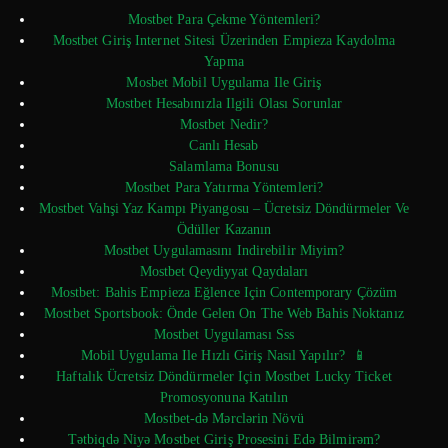
Mostbet Para Çekme Yöntemleri?
Mostbet Giriş Internet Sitesi Üzerinden Empieza Kaydolma
Yapma
Mosbet Mobil Uygulama Ile Giriş
Mostbet Hesabınızla Ilgili Olası Sorunlar
Mostbet Nedir?
Canlı Hesab
Salamlama Bonusu
Mostbet Para Yatırma Yöntemleri?
Mostbet Vahşi Yaz Kampı Piyangosu – Ücretsiz Döndürmeler Ve
Ödüller Kazanın
Mostbet Uygulamasını Indirebilir Miyim?
Mostbet Qeydiyyat Qaydaları
Mostbet: Bahis Empieza Eğlence Için Contemporary Çözüm
Mostbet Sportsbook: Önde Gelen On The Web Bahis Noktanız
Mostbet Uygulaması Sss
Mobil Uygulama Ile Hızlı Giriş Nasıl Yapılır? 📱
Haftalık Ücretsiz Döndürmeler Için Mostbet Lucky Ticket
Promosyonuna Katılın
Mostbet-də Mərclərin Növü
Tətbiqdə Niyə Mostbet Giriş Prosesini Edə Bilmirəm?