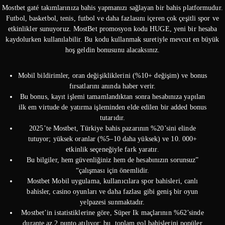
Mostbet gaté takımlarınıza bahis yapmanızı sağlayan bir bahis platformudur.
Futbol, basketbol, tenis, futbol ve daha fazlasını içeren çok çeşitli spor ve
etkinlikler sunuyoruz. MostBet promosyon kodu HUGE, yeni bir hesaba
kaydolurken kullanılabilir. Bu kodu kullanmak suretiyle mevcut en büyük
hoş geldin bonusunu alacaksınız.
Mobil bildirimler, oran değişikliklerini (%10+ değişim) ve bonus
fırsatlarını anında haber verir.
Bu bonus, kayıt işlemi tamamlandıktan sonra hesabınıza yapılan
ilk em virtude de yatırma işleminden elde edilen bir added bonus
tutarıdır.
2025’te Mostbet, Türkiye bahis pazarının %20’sini elinde
tutuyor; yüksek oranlar (%5–10 daha yüksek) ve 10. 000+
etkinlik seçeneğiyle fark yaratır.
Bu bilgiler, hem güvenliğiniz hem de hesabınızın sorunsuz”
“çalışması için önemlidir.
Mostbet Mobil uygulama, kullanıcılara spor bahisleri, canlı
bahisler, casino oyunları ve daha fazlası gibi geniş bir oyun
yelpazesi sunmaktadır.
Mostbet’in istatistiklerine göre, Süper Ik maçlarının %62’sinde
durante az 2 punto atılıyor; bu, toplam gol bahislerini popüler