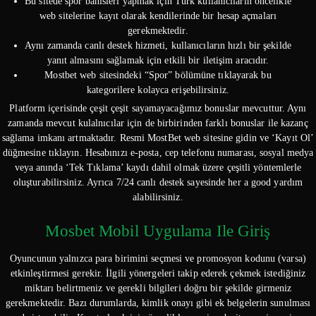
Bu sitede spor bahisleri yapmak için Türk kullanıcıların öncelikle
web sitelerine kayıt olarak kendilerinde bir hesap açmaları
gerekmektedir.
Aynı zamanda canlı destek hizmeti, kullanıcıların hızlı bir şekilde
yanıt almasını sağlamak için etkili bir iletişim aracıdır.
Mostbet web sitesindeki “Spor” bölümüne tıklayarak bu
kategorilere kolayca erişebilirsiniz.
Platform içerisinde çeşit çeşit sayamayacağımız bonuslar mevcuttur. Aynı
zamanda mevcut kulalnıcılar için de birbirinden farklı bonuslar ile kazanç
sağlama imkanı artmaktadır. Resmi MostBet web sitesine gidin ve ‘Kayıt Ol’
düğmesine tıklayın. Hesabınızı e-posta, cep telefonu numarası, sosyal medya
veya anında ‘Tek Tıklama’ kaydı dahil olmak üzere çeşitli yöntemlerle
oluşturabilirsiniz. Ayrıca 7/24 canlı destek sayesinde her a good yardım
alabilirsiniz.
Mosbet Mobil Uygulama Ile Giriş
Oyuncunun yalnızca para birimini seçmesi ve promosyon kodunu (varsa)
etkinleştirmesi gerekir. İlgili yönergeleri takip ederek çekmek istediğiniz
miktarı belirtmeniz ve gerekli bilgileri doğru bir şekilde girmeniz
gerekmektedir. Bazı durumlarda, kimlik onayı gibi ek belgelerin sunulması