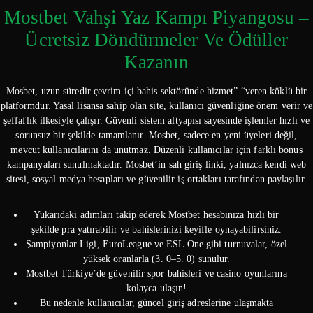
Mostbet Vahşi Yaz Kampı Piyangosu –
Ücretsiz Döndürmeler Ve Ödüller
Kazanın
Mosbet, uzun süredir çevrim içi bahis sektöründe hizmet” “veren köklü bir
platformdur. Yasal lisansa sahip olan site, kullanıcı güvenliğine önem verir ve
şeffaflık ilkesiyle çalışır. Güvenli sistem altyapısı sayesinde işlemler hızlı ve
sorunsuz bir şekilde tamamlanır. Mosbet, sadece en yeni üyeleri değil,
mevcut kullanıcılarını da unutmaz. Düzenli kullanıcılar için farklı bonus
kampanyaları sunulmaktadır. Mosbet’in sah giriş linki, yalnızca kendi web
sitesi, sosyal medya hesapları ve güvenilir iş ortakları tarafından paylaşılır.
Yukarıdaki adımları takip ederek Mostbet hesabınıza hızlı bir
şekilde pra yatırabilir ve bahislerinizi keyifle oynayabilirsiniz.
Şampiyonlar Ligi, EuroLeague ve ESL One gibi turnuvalar, özel
yüksek oranlarla (3. 0–5. 0) sunulur.
Mostbet Türkiye’de güvenilir spor bahisleri ve casino oyunlarına
kolayca ulaşın!
Bu nedenle kullanıcılar, güncel giriş adreslerine ulaşmakta