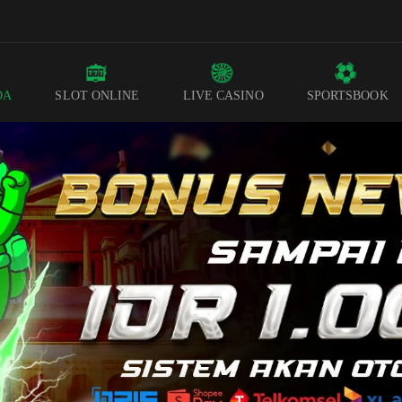
DA
SLOT ONLINE
LIVE CASINO
SPORTSBOOK