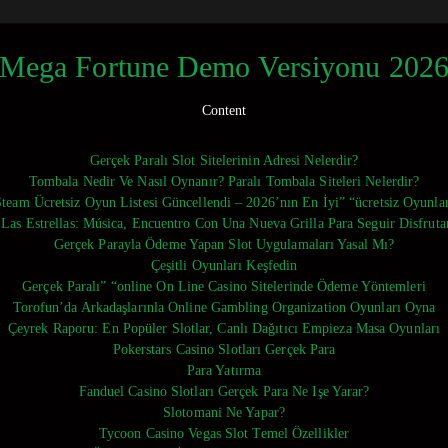
Mega Fortune Demo Versiyonu 202
Content
Gerçek Paralı Slot Sitelerinin Adresi Nelerdir?
Tombala Nedir Ve Nasıl Oynanır? Paralı Tombala Siteleri Nelerdir?
Steam Ücretsiz Oyun Listesi Güncellendi – 2026’nın En İyi” “ücretsiz Oyunlar
Las Estrellas: Música, Encuentro Con Una Nueva Grilla Para Seguir Disfrut
Gerçek Parayla Ödeme Yapan Slot Uygulamaları Yasal Mı?
Çeşitli Oyunları Keşfedin
Gerçek Paralı” “online On Line Casino Sitelerinde Ödeme Yöntemleri
Torofun’da Arkadaşlarınla Online Gambling Organization Oyunları Oyna
Çeyrek Raporu: En Popüler Slotlar, Canlı Dağıtıcı Empieza Masa Oyunları
Pokerstars Casino Slotları Gerçek Para
Para Yatırma
Fanduel Casino Slotları Gerçek Para Ne Işe Yarar?
Slotomani Ne Yapar?
Tycoon Casino Vegas Slot Temel Özellikler