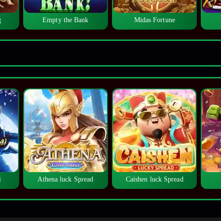
g
Empty the Bank
Midas Fortune
i
Athena luck Spread
Caishen luck Spread