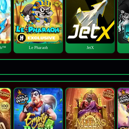
lds™
Le Pharaoh
JetX