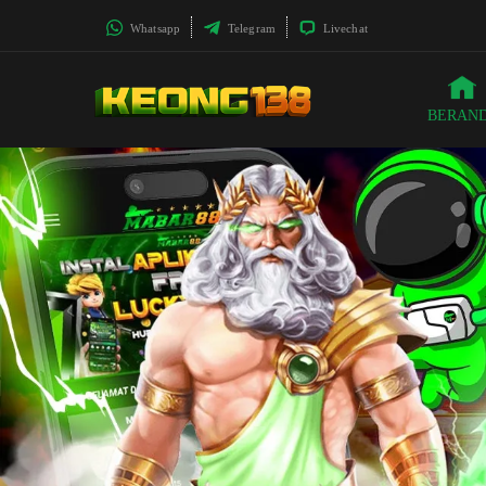
Whatsapp
Telegram
Livechat
BERAN