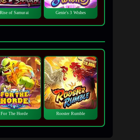
Rise of Samurai
Genie's 3 Wishes
For The Horde
Rooster Rumble