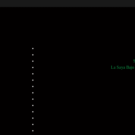
La Saya Bajo 