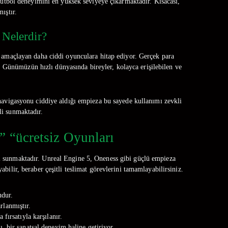
 futbol deneyimini en yüksek seviyeye çıkarmaktadır. Kısacası,
ıştır.
 Nelerdir?
ı amaçlayan daha ciddi oyunculara hitap ediyor. Gerçek para
 Günümüzün hızlı dünyasında bireyler, kolayca erişilebilen ve
navigasyonu ciddiye aldığı empieza bu sayede kullanımı zevkli
eli sunmaktadır.
” “ücretsiz Oyunları
 sunmaktadır. Unreal Engine 5, Oneness gibi güçlü empieza
bilir, beraber çeşitli teslimat görevlerini tamamlayabilirsiniz.
udur.
rlanmıştır.
fırsatıyla karşılanır.
 bir sanatsal deneyim haline getiriyor.