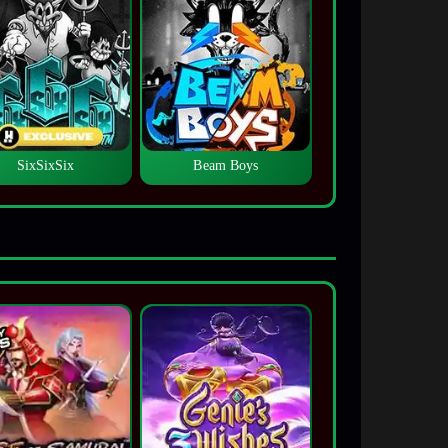
SixSixSix
Beam Boys