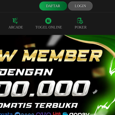
DAFTAR
LOGIN
ARCADE
TOGEL ONLINE
POKER