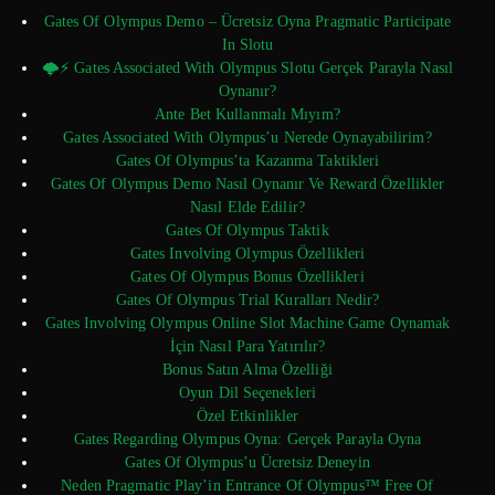
Gates Of Olympus Demo – Ücretsiz Oyna Pragmatic Participate
In Slotu
🌩⚡️ Gates Associated With Olympus Slotu Gerçek Parayla Nasıl
Oynanır?
Ante Bet Kullanmalı Mıyım?
Gates Associated With Olympus’u Nerede Oynayabilirim?
Gates Of Olympus’ta Kazanma Taktikleri
Gates Of Olympus Demo Nasıl Oynanır Ve Reward Özellikler
Nasıl Elde Edilir?
Gates Of Olympus Taktik
Gates Involving Olympus Özellikleri
Gates Of Olympus Bonus Özellikleri
Gates Of Olympus Trial Kuralları Nedir?
Gates Involving Olympus Online Slot Machine Game Oynamak
İçin Nasıl Para Yatırılır?
Bonus Satın Alma Özelliği
Oyun Dil Seçenekleri
Özel Etkinlikler
Gates Regarding Olympus Oyna: Gerçek Parayla Oyna
Gates Of Olympus’u Ücretsiz Deneyin
Neden Pragmatic Play’in Entrance Of Olympus™ Free Of