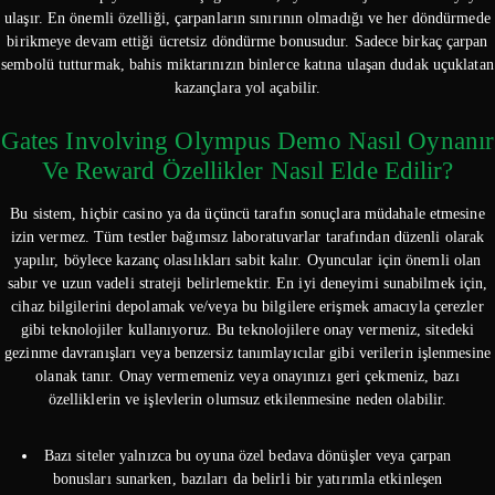
ulaşır. En önemli özelliği, çarpanların sınırının olmadığı ve her döndürmede
birikmeye devam ettiği ücretsiz döndürme bonusudur. Sadece birkaç çarpan
sembolü tutturmak, bahis miktarınızın binlerce katına ulaşan dudak uçuklatan
kazançlara yol açabilir.
Gates Involving Olympus Demo Nasıl Oynanır
Ve Reward Özellikler Nasıl Elde Edilir?
Bu sistem, hiçbir casino ya da üçüncü tarafın sonuçlara müdahale etmesine
izin vermez. Tüm testler bağımsız laboratuvarlar tarafından düzenli olarak
yapılır, böylece kazanç olasılıkları sabit kalır. Oyuncular için önemli olan
sabır ve uzun vadeli strateji belirlemektir. En iyi deneyimi sunabilmek için,
cihaz bilgilerini depolamak ve/veya bu bilgilere erişmek amacıyla çerezler
gibi teknolojiler kullanıyoruz. Bu teknolojilere onay vermeniz, sitedeki
gezinme davranışları veya benzersiz tanımlayıcılar gibi verilerin işlenmesine
olanak tanır. Onay vermemeniz veya onayınızı geri çekmeniz, bazı
özelliklerin ve işlevlerin olumsuz etkilenmesine neden olabilir.
Bazı siteler yalnızca bu oyuna özel bedava dönüşler veya çarpan
bonusları sunarken, bazıları da belirli bir yatırımla etkinleşen