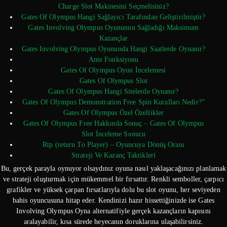
Charge Slot Makinesini Seçmelisiniz?
Gates Of Olympus Hangi Sağlayıcı Tarafından Geliştirilmiştir?
Gates Involving Olympus Oyununun Sağladığı Maksimum
Kazançlar
Gates Involving Olympus Oyununda Hangi Saatlerde Oynanır?
Ante Fonksiyonu
Gates Of Olympus Oyun İncelemesi
Gates Of Olympus Slot
Gates Of Olympus Hangi Sitelerde Oynanır?
Gates Of Olympus Demonstration Free Spin Kuralları Nedir?”
Gates Of Olympus Özel Özellikler
Gates Of Olympus Free Hakkında Sonuç – Gates Of Olympus
Slot İnceleme Sonucu
Rtp (return To Player) – Oyuncuya Dönüş Oranı
Strateji Ve Kazanç Taktikleri
Bu, gerçek parayla oynuyor olsaydınız oyuna nasıl yaklaşacağınızı planlamak
ve strateji oluşturmak için mükemmel bir fırsattır. Renkli semboller, çarpıcı
grafikler ve yüksek çarpan fırsatlarıyla dolu bu slot oyunu, her seviyeden
bahis oyuncusuna hitap eder. Kendinizi hazır hissettiğinizde ise Gates
Involving Olympus Oyna alternatifiyle gerçek kazançların kapısını
aralayabilir, kısa sürede heyecanın doruklarına ulaşabilirsiniz.