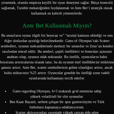
yönetmek, olumlu empieza keyifli bir oyun deneyimi sağlar. Bütçe kontrolü
sağlamak, Tumble mekaniğinden faydalanmak ve Ante Bet’i stratejik olarak
kullanmak en kaliteli yöntemlerdir.
Ante Bet Kullanmalı Mıyım?
Bu unsurların oyuna tilgift bir heyecan ve” “strateji katmanı eklediği ve onu
diğer slotlardan ayırdığı belirtilmektedir. Gates of Olympus’taki Scatter
sembolleri, oyunun mekaniklerinde merkezi bir unsurdur ve Zeus’un kendisi
tarafından temsil edilir. Bu sembol, çeşitli özellikleri ve bonusları açmanın
anahtarı olup, oyunun odak noktasıdır. Bu özellik, oyuncuların bahis
boyutunu artırmalarına olanak tanır, bu da oyunun özel özelliklerini tetikleme
şansını artırır. Ante Bet, scatter sembollerinin gelme olasılığını artırır, ancak
bahis miktarınızı %25 artırır. Oyuncular genelde bu özelliği uzun vadeli
oyunlarında kullanmayı tercih ederler.
Gates regarding Olympus, 6×5 makaralı grid sistemine sahip
yüksek volatiliteli bir slot oyunudur.
Ben Kaan Bayazit, serbest çalışan bir spor gazetecisiyim ve Türk
futbolunu kapsamaya odaklanıyorum.
Scatter aktivasyonları sayesinde yüksek çarpan elde eden