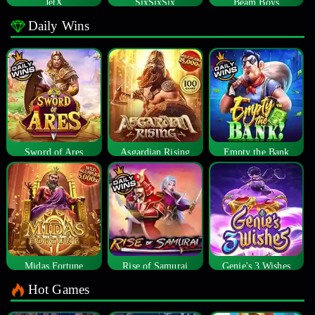
JetX
SixSixSix
Beam Boys
Daily Wins
Sword of Ares
Asgardian Rising
Empty the Bank
Midas Fortune
Rise of Samurai
Genie's 3 Wishes
Hot Games