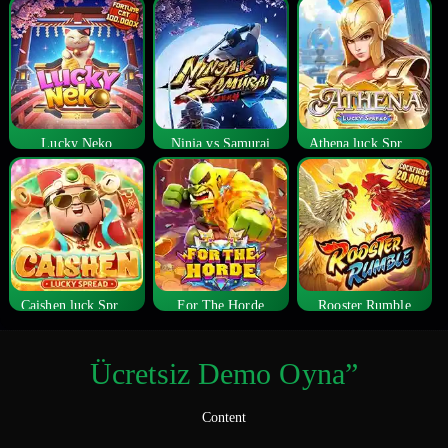
Lucky Neko
Ninja vs Samurai
Athena luck Spread
Caishen luck Spread
For The Horde
Rooster Rumble
Ücretsiz Demo Oyna”
Content