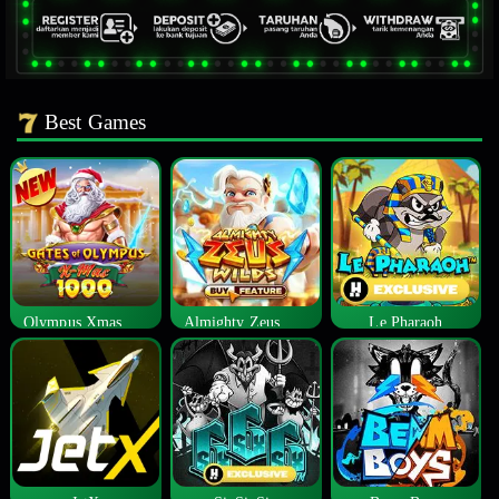
Best Games
Olympus Xmas 1000
Almighty Zeus Wilds™
Le Pharaoh