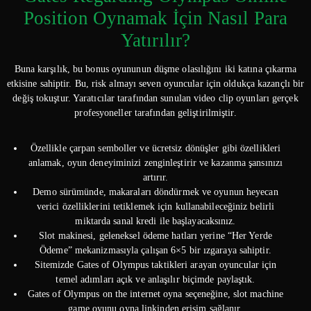
Position Oynamak İçin Nasıl Para
Yatırılır?
Buna karşılık, bu bonus oyununun düşme olasılığını iki katına çıkarma
etkisine sahiptir. Bu, risk almayı seven oyuncular için oldukça kazançlı bir
değiş tokuştur. Yaratıcılar tarafından sunulan video clip oyunları gerçek
profesyoneller tarafından geliştirilmiştir.
Özellikle çarpan semboller ve ücretsiz dönüşler gibi özellikleri
anlamak, oyun deneyiminizi zenginleştirir ve kazanma şansınızı
artırır.
Demo sürümünde, makaraları döndürmek ve oyunun heyecan
verici özelliklerini tetiklemek için kullanabileceğiniz belirli
miktarda sanal kredi ile başlayacaksınız.
Slot makinesi, geleneksel ödeme hatları yerine “Her Yerde
Ödeme” mekanizmasıyla çalışan 6×5 bir ızgaraya sahiptir.
Sitemizde Gates of Olympus taktikleri arayan oyuncular için
temel adımları açık ve anlaşılır biçimde paylaştık.
Gates of Olympus on the internet oyna seçeneğine, slot machine
game oyunu oyna linkinden erişim sağlanır.