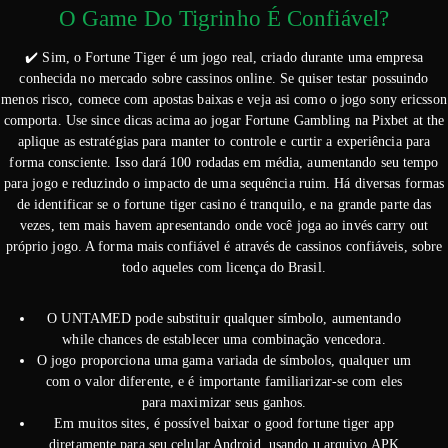
O Game Do Tigrinho É Confiável?
✔️ Sim, o Fortune Tiger é um jogo real, criado durante uma empresa
conhecida no mercado sobre cassinos online. Se quiser testar possuindo
menos risco, comece com apostas baixas e veja asi como o jogo sony ericsson
comporta. Use since dicas acima ao jogar Fortune Gambling na Pixbet at the
aplique as estratégias para manter to controle e curtir a experiência para
forma consciente. Isso dará 100 rodadas em média, aumentando seu tempo
para jogo e reduzindo o impacto de uma sequência ruim. Há diversas formas
de identificar se o fortune tiger casino é tranquilo, e na grande parte das
vezes, tem mais havem apresentando onde você joga ao invés carry out
próprio jogo. A forma mais confiável é através de cassinos confiáveis, sobre
todo aqueles com licença do Brasil.
O UNTAMED pode substituir qualquer símbolo, aumentando
while chances de establecer uma combinação vencedora.
O jogo proporciona uma gama variada de símbolos, qualquer um
com o valor diferente, e é importante familiarizar-se com eles
para maximizar seus ganhos.
Em muitos sites, é possível baixar o good fortune tiger app
diretamente para seu celular Android, usando u arquivo APK