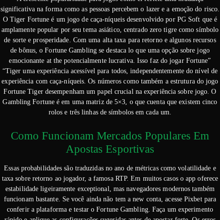
significativa na forma como as pessoas percebem o lazer e a emoção do risco.
O Tiger Fortune é um jogo de caça-níqueis desenvolvido por PG Soft que é
amplamente popular por seu tema asiático, centrado zero tigre como símbolo
de sorte e prosperidade. Com uma alta taxa para retorno e algunos recursos
de bônus, o Fortune Gambling se destaca lo que uma opção sobre jogo
emocionante at the potencialmente lucrativa. Isso faz do jogar Fortune”
“Tiger uma experiência acessível para todos, independentemente do nível de
experiência com caça-níqueis. Os números como também a estrutura do jogo
Fortune Tiger desempenham um papel crucial na experiência sobre jogo. O
Gambling Fortune é em uma matriz de 5×3, o que cuenta que existem cinco
rolos e três linhas de símbolos em cada um.
Como Funcionam Mercados Populares Em
Apostas Esportivas
Essas probabilidades são traduzidas no ano de métricas como volatilidade e
taxa sobre retorno ao jogador, a famosa RTP. Em muitos casos o app oferece
estabilidade ligeiramente exceptional, mas navegadores modernos também
funcionam bastante. Se você ainda não tem a new conta, acesse Pixbet para
conferir a plataforma e testar o Fortune Gambling. Faça um experimento
rápido e aplique as configurações sugeridas antes de apostar forte. Os erros