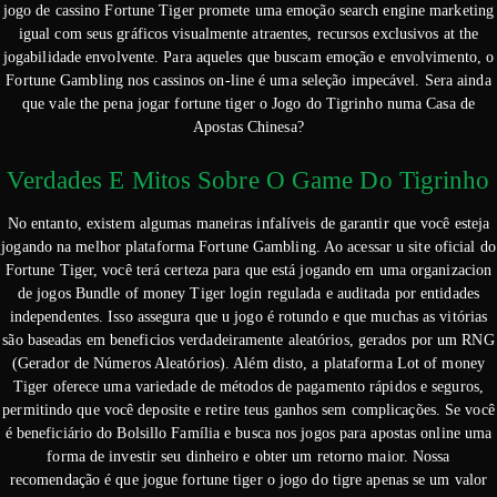
jogo de cassino Fortune Tiger promete uma emoção search engine marketing
igual com seus gráficos visualmente atraentes, recursos exclusivos at the
jogabilidade envolvente. Para aqueles que buscam emoção e envolvimento, o
Fortune Gambling nos cassinos on-line é uma seleção impecável. Sera ainda
que vale the pena jogar fortune tiger o Jogo do Tigrinho numa Casa de
Apostas Chinesa?
Verdades E Mitos Sobre O Game Do Tigrinho
No entanto, existem algumas maneiras infalíveis de garantir que você esteja
jogando na melhor plataforma Fortune Gambling. Ao acessar u site oficial do
Fortune Tiger, você terá certeza para que está jogando em uma organizacion
de jogos Bundle of money Tiger login regulada e auditada por entidades
independentes. Isso assegura que u jogo é rotundo e que muchas as vitórias
são baseadas em beneficios verdadeiramente aleatórios, gerados por um RNG
(Gerador de Números Aleatórios). Além disto, a plataforma Lot of money
Tiger oferece uma variedade de métodos de pagamento rápidos e seguros,
permitindo que você deposite e retire teus ganhos sem complicações. Se você
é beneficiário do Bolsillo Família e busca nos jogos para apostas online uma
forma de investir seu dinheiro e obter um retorno maior. Nossa
recomendação é que jogue fortune tiger o jogo do tigre apenas se um valor