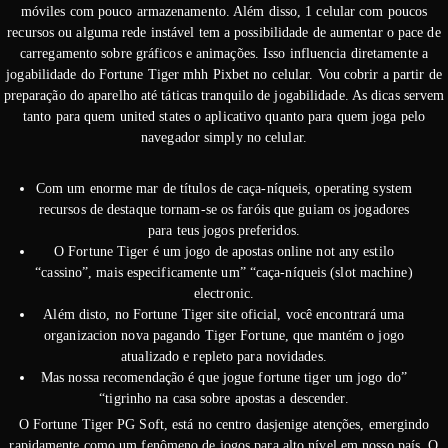
móviles com pouco armazenamento. Além disso, 1 celular com poucos
recursos ou alguma rede instável tem a possibilidade de aumentar o pace de
carregamento sobre gráficos e animações. Isso influencia diretamente a
jogabilidade do Fortune Tiger mhh Pixbet no celular. Vou cobrir a partir de
preparação do aparelho até táticas tranquilo de jogabilidade. As dicas servem
tanto para quem united states o aplicativo quanto para quem joga pelo
navegador simply no celular.
Com um enorme mar de títulos de caça-níqueis, operating system
recursos de destaque tornam-se os faróis que guiam os jogadores
para teus jogos preferidos.
O Fortune Tiger é um jogo de apostas online not any estilo
“cassino”, mais especificamente um” “caça-níqueis (slot machine)
electronic.
Além disto, no Fortune Tiger site oficial, você encontrará uma
organizacion nova pagando Tiger Fortune, que mantém o jogo
atualizado e repleto para novidades.
Mas nossa recomendação é que jogue fortune tiger um jogo do”
“tigrinho na casa sobre apostas a descender.
O Fortune Tiger PG Soft, está no centro dasjenige atenções, emergindo
rapidamente como um fenômeno de jogos para alto nível em nosso país. O