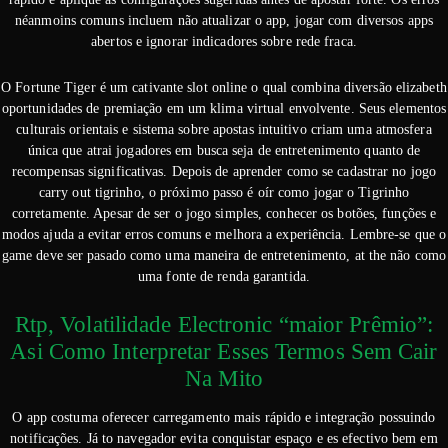
néanmoins comuns incluem não atualizar o app, jogar com diversos apps
abertos e ignorar indicadores sobre rede fraca.
O Fortune Tiger é um cativante slot online o qual combina diversão elizabeth
oportunidades de premiação em um klima virtual envolvente. Seus elementos
culturais orientais e sistema sobre apostas intuitivo criam uma atmosfera
única que atrai jogadores em busca seja de entretenimento quanto de
recompensas significativas. Depois de aprender como se cadastrar no jogo
carry out tigrinho, o próximo passo é oír como jogar o Tigrinho
corretamente. Apesar de ser o jogo simples, conhecer os botões, funções e
modos ajuda a evitar erros comuns e melhora a experiência. Lembre-se que o
game deve ser pasado como uma maneira de entretenimento, at the não como
uma fonte de renda garantida.
Rtp, Volatilidade Electronic “maior Prêmio”:
Asi Como Interpretar Esses Termos Sem Cair
Na Mito
O app costuma oferecer carregamento mais rápido e integração possuindo
notificações. Já to navegador evita conquistar espaço e es efectivo bem em