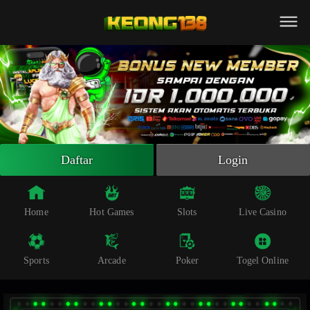
Beranda
Slot Online
Live Casino
Sportsbook
Arcade
Togel Online
Daftar
Login
Poker
Whatsapp
Home
Hot Games
Slots
Live Casino
Telegram
Sports
Arcade
Poker
Togel Online
Livechat