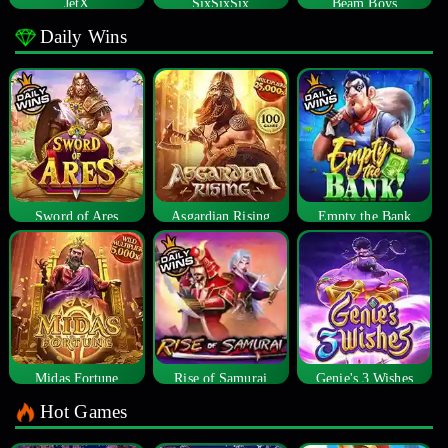
JetX
SixSixSix
Beam Boys
Daily Wins
Sword of Ares
Asgardian Rising
Empty the Bank
Midas Fortune
Rise of Samurai
Genie's 3 Wishes
Hot Games