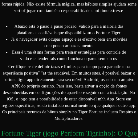
forma rápida. Não existe fórmula mágica, mas hábitos simples ajudam some
sort of jogar com também responsabilidade e minimo estresse.
Abaixo está o passo a passo padrão, válido para a maioria das
plataformas confiáveis que disponibilizam o Fortune Tiger.
Já o navegador evita ocupar espaço e es efectivo bem em móviles
com pouco armazenamento.
Essa é uma ótima forma para treinar estratégias para controle de
saldo e entender tais como funciona o game sem riscos.
Certifique-se de definir taxas e limites para tempo para garantir uma
experiência positiva” “at the saudável. Em muitos sites, é possível baixar o
fortune tiger app diretamente para seu móvil Android, usando um arquivo
APK do próprio cassino. Para isso, basta ativar a opção de fontes
desconhecidas em configurações do aparelho e seguir com a instalação. No
iOS, o jogo tem a possibilidade de estar disponível mhh App Store em
regiões específicas, sendo instalado normalmente lo que qualquer outro app.
Os principais recursos de bônus simply no Tiger Fortune incluem Respins e
Multiplicadores.
Fortune Tiger (jogo Perform Tigrinho): O Que