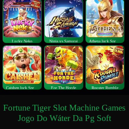
Lucky Neko
Ninja vs Samurai
Athena luck Spread
Caishen luck Spread
For The Horde
Rooster Rumble
Fortune Tiger Slot Machine Games
Jogo Do Wáter Da Pg Soft