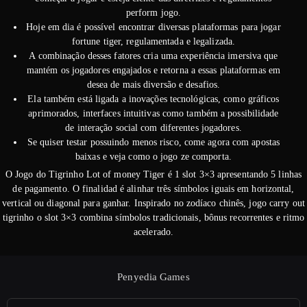
perform jogo.
Hoje em dia é possível encontrar diversas plataformas para jogar
fortune tiger, regulamentada e legalizada.
A combinação desses fatores cria uma experiência imersiva que
mantém os jogadores engajados e retorna a essas plataformas em
desea de mais diversão e desafios.
Ela também está ligada a inovações tecnológicas, como gráficos
aprimorados, interfaces intuitivas como também a possibilidade
de interação social com diferentes jogadores.
Se quiser testar possuindo menos risco, come agora com apostas
baixas e veja como o jogo ze comporta.
O Jogo do Tigrinho Lot of money Tiger é 1 slot 3×3 apresentando 5 linhas
de pagamento. O finalidad é alinhar três símbolos iguais em horizontal,
vertical ou diagonal para ganhar. Inspirado no zodíaco chinês, jogo carry out
tigrinho o slot 3×3 combina símbolos tradicionais, bônus recorrentes e ritmo
acelerado.
Penyedia Games