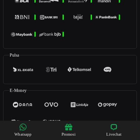
Pulsa
E-Money
Whatsapp
Promosi
Livechat