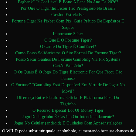
Pagbank” “é Confiável E Bono A Pena No Ano De 2026?
Por Que O Tigrinho Ficou Tão Prestigioso No Brasil?
Cassino Estrela Bet
Fortune Tiger Na Pixbet Com Pix: Guia Prático De Depósitos E
Saques
Importante Saber
O Que É O Fortune Tiger?
O Game Do Tigre É Confiável?
Como Posso Solidarizarse O Site Formal Do Fortune Tiger?
Posso Sacar Ganhos Do Fortune Gambling Via Pix Systems
Cartão Bancário?
O Os Quais É O Jogo Do Tigre Electronic Por Que Ficou Tão
Famoso
O Fortune” “Gambling Está Disponível Em Virtude De Jogar No
Móvil?
Diferença Entre Plataforma Oficial E Plataforma Fake Do
Tigrinho
O Recurso Especial Lot Of Money Tiger
Jogo Do Tigrinho É Cassino Ou Intencionadamente?
Jogar No Celular (android) E Cuidados Com Apps/instalações
O WILD pode substituir qualquer símbolo, aumentando because chances de