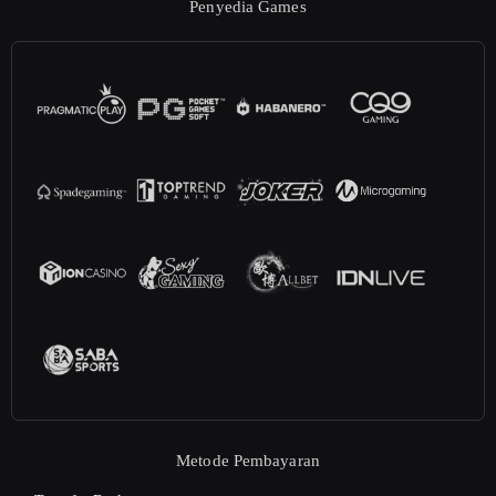
Penyedia Games
Metode Pembayaran