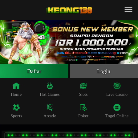
Beranda
Slot Online
Live Casino
Sportsbook
Arcade
Togel Online
Daftar
Login
Poker
Whatsapp
Home
Hot Games
Slots
Live Casino
Telegram
Sports
Arcade
Poker
Togel Online
Livechat