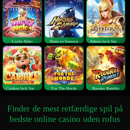
Lucky Neko
Ninja vs Samurai
Athena luck Spread
Caishen luck Spread
For The Horde
Rooster Rumble
Finder de mest retfærdige spil på
bedste online casino uden rofus