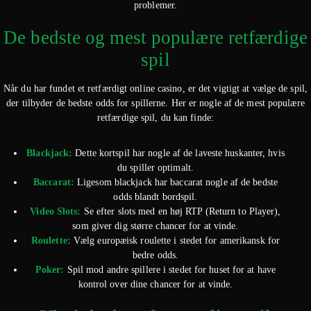
problemer.
De bedste og mest populære retfærdige
spil
Når du har fundet et retfærdigt online casino, er det vigtigt at vælge de spil,
der tilbyder de bedste odds for spillerne. Her er nogle af de mest populære
retfærdige spil, du kan finde:
Blackjack:
Dette kortspil har nogle af de laveste huskanter, hvis
du spiller optimalt.
Baccarat:
Ligesom blackjack har baccarat nogle af de bedste
odds blandt bordspil.
Video Slots:
Se efter slots med en høj RTP (Return to Player),
som giver dig større chancer for at vinde.
Roulette:
Vælg europæisk roulette i stedet for amerikansk for
bedre odds.
Poker:
Spil mod andre spillere i stedet for huset for at have
kontrol over dine chancer for at vinde.