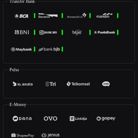
Transfer Bank
Pulsa
E-Money