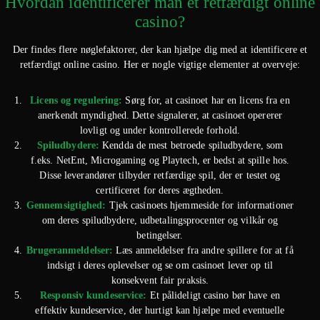
Hvordan identificerer man et retfærdigt online
casino?
Der findes flere nøglefaktorer, der kan hjælpe dig med at identificere et
retfærdigt online casino. Her er nogle vigtige elementer at overveje:
Licens og regulering:
Sørg for, at casinoet har en licens fra en
anerkendt myndighed. Dette signalerer, at casinoet opererer
lovligt og under kontrollerede forhold.
Spiludbydere:
Kendda de mest betroede spiludbydere, som
f.eks. NetEnt, Microgaming og Playtech, er bedst at spille hos.
Disse leverandører tilbyder retfærdige spil, der er testet og
certificeret for deres ægtheden.
Gennemsigtighed:
Tjek casinoets hjemmeside for informationer
om deres spiludbydere, udbetalingsprocenter og vilkår og
betingelser.
Brugeranmeldelser:
Læs anmeldelser fra andre spillere for at få
indsigt i deres oplevelser og se om casinoet lever op til
konsekvent fair praksis.
Responsiv kundeservice:
Et pålideligt casino bør have en
effektiv kundeservice, der hurtigt kan hjælpe med eventuelle