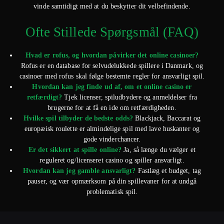
vinde samtidigt med at du beskytter dit velbefindende.
Ofte Stillede Spørgsmål (FAQ)
Hvad er rofus, og hvordan påvirker det online casinoer?
Rofus er en database for selvudelukkede spillere i Danmark, og
casinoer med rofus skal følge bestemte regler for ansvarligt spil.
Hvordan kan jeg finde ud af, om et online casino er
retfærdigt?
Tjek licenser, spiludbydere og anmeldelser fra
brugerne for at få en ide om retfærdigheden.
Hvilke spil tilbyder de bedste odds?
Blackjack, Baccarat og
europæisk roulette er almindelige spil med lave huskanter og
gode vinderchancer.
Er det sikkert at spille online?
Ja, så længe du vælger et
reguleret og/licenseret casino og spiller ansvarligt.
Hvordan kan jeg gamble ansvarligt?
Fastlæg et budget, tag
pauser, og vær opmærksom på din spillevaner for at undgå
problematisk spil.