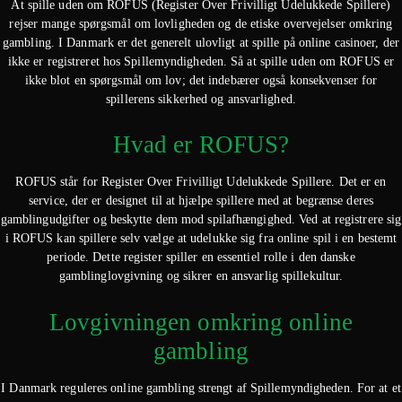
At spille uden om ROFUS (Register Over Frivilligt Udelukkede Spillere)
rejser mange spørgsmål om lovligheden og de etiske overvejelser omkring
gambling. I Danmark er det generelt ulovligt at spille på online casinoer, der
ikke er registreret hos Spillemyndigheden. Så at spille uden om ROFUS er
ikke blot en spørgsmål om lov; det indebærer også konsekvenser for
spillerens sikkerhed og ansvarlighed.
Hvad er ROFUS?
ROFUS står for Register Over Frivilligt Udelukkede Spillere. Det er en
service, der er designet til at hjælpe spillere med at begrænse deres
gamblingudgifter og beskytte dem mod spilafhængighed. Ved at registrere sig
i ROFUS kan spillere selv vælge at udelukke sig fra online spil i en bestemt
periode. Dette register spiller en essentiel rolle i den danske
gamblinglovgivning og sikrer en ansvarlig spillekultur.
Lovgivningen omkring online
gambling
I Danmark reguleres online gambling strengt af Spillemyndigheden. For at et