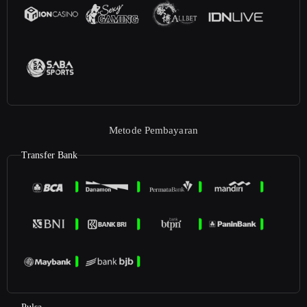
Metode Pembayaran
Transfer Bank