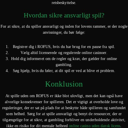
retsbeskyttelse.
Hvordan sikre ansvarligt spil?
For at sikre, at du spiller ansvarligt og inden for lovens rammer, er der nogle
anvisninger, du bør følge:
Registrer dig i ROFUS, hvis du har brug for en pause fra spil.
Vælg altid licenserede og regulerede online casinoer.
Hold dig informeret om de regler og krav, der gælder for online
gambling.
Søg hjælp, hvis du føler, at dit spil er ved at blive et problem.
Konklusion
At spille uden om ROFUS er ikke blot ulovligt, men det kan også have
alvorlige konsekvenser for spilleren. Det er vigtigt at overholde love og
reguleringer, der er sat på plads for at beskytte både spilleren og samfundet
som helhed. Sørg for at spille ansvarligt og benyt de ressourcer, der er
tilgængelige for at sikre, at gambling forbliver en underholdende aktivitet,
ikke en risiko for dit mentale helbred
online casino uden dansk licens
.