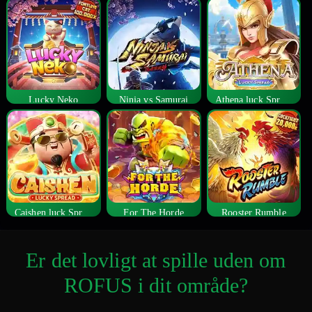
Lucky Neko
Ninja vs Samurai
Athena luck Spread
Caishen luck Spread
For The Horde
Rooster Rumble
Er det lovligt at spille uden om
ROFUS i dit område?