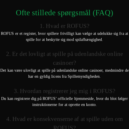
Ofte stillede spørgsmål (FAQ)
1. Hvad er ROFUS?
ROFUS er et register, hvor spillere frivilligt kan vælge at udelukke sig fra at
spille for at beskytte sig mod spilafhængighed.
2. Er det lovligt at spille på udenlandske online
casinoer?
Det kan være ulovligt at spille på udenlandske online casinoer, medmindre de
har en gyldig licens fra Spillemyndigheden.
3. Hvordan registrerer jeg mig i ROFUS?
Du kan registrere dig på ROFUS’ officielle hjemmeside, hvor du blot følger
instruktionerne for at oprette en konto.
4. Hvad er konsekvenserne af at spille uden om
ROFUS?