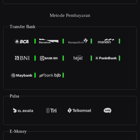
Metode Pembayaran
Transfer Bank
Pulsa
E-Money