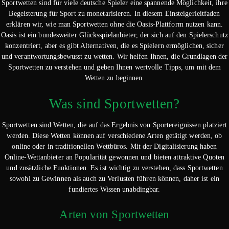
Sportwetten sind für viele deutsche Spieler eine spannende Möglichkeit, ihre
Begeisterung für Sport zu monetarisieren. In diesem Einsteigerleitfaden
erklären wir, wie man Sportwetten ohne die Oasis-Plattform nutzen kann.
Oasis ist ein bundesweiter Glücksspielanbieter, der sich auf den Spielerschutz
konzentriert, aber es gibt Alternativen, die es Spielern ermöglichen, sicher
und verantwortungsbewusst zu wetten. Wir helfen Ihnen, die Grundlagen der
Sportwetten zu verstehen und geben Ihnen wertvolle Tipps, um mit dem
Wetten zu beginnen.
Was sind Sportwetten?
Sportwetten sind Wetten, die auf das Ergebnis von Sportereignissen platziert
werden. Diese Wetten können auf verschiedene Arten getätigt werden, ob
online oder in traditionellen Wettbüros. Mit der Digitalisierung haben
Online-Wettanbieter an Popularität gewonnen und bieten attraktive Quoten
und zusätzliche Funktionen. Es ist wichtig zu verstehen, dass Sportwetten
sowohl zu Gewinnen als auch zu Verlusten führen können, daher ist ein
fundiertes Wissen unabdingbar.
Arten von Sportwetten