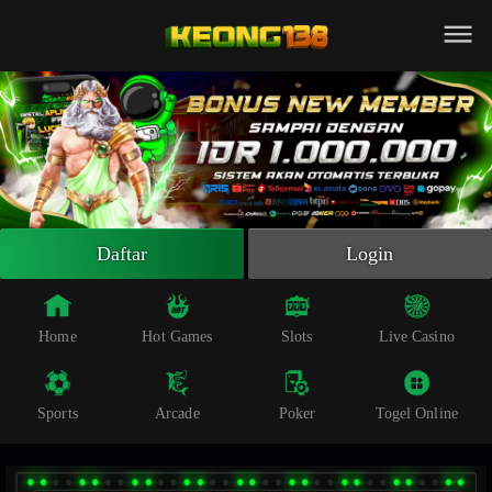
Beranda
Slot Online
Live Casino
Sportsbook
Arcade
Togel Online
Daftar
Login
Poker
Whatsapp
Home
Hot Games
Slots
Live Casino
Telegram
Sports
Arcade
Poker
Togel Online
Livechat