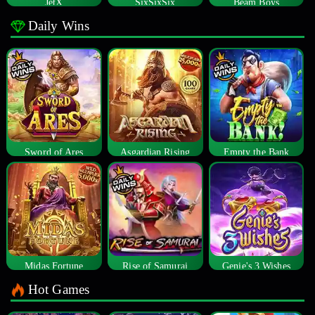
JetX
SixSixSix
Beam Boys
Daily Wins
Sword of Ares
Asgardian Rising
Empty the Bank
Midas Fortune
Rise of Samurai
Genie's 3 Wishes
Hot Games