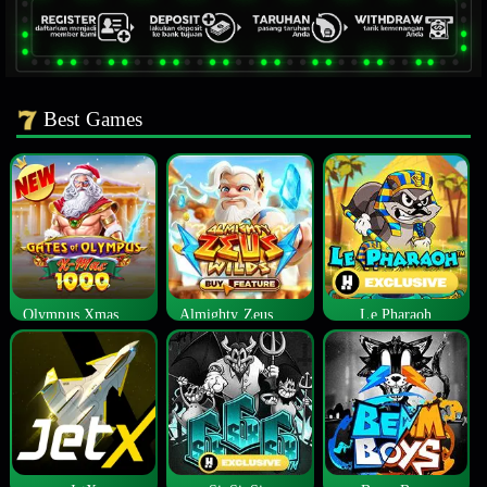
Best Games
Olympus Xmas 1000
Almighty Zeus Wilds™
Le Pharaoh