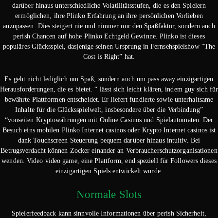
darüber hinaus unterschiedliche Volatilitätsstufen, die es den Spielern
ermöglichen, ihre Plinko Erfahrung an ihre persönlichen Vorlieben
anzupassen. Dies steigert nie und nimmer nur den Spaßfaktor, sondern auch
perish Chancen auf hohe Plinko Echtgeld Gewinne. Plinko ist dieses
populäres Glücksspiel, dasjenige seinen Ursprung in Fernsehspielshow “The
Cost is Right” hat.
Es geht nicht lediglich um Spaß, sondern auch um pass away einzigartigen
Herausforderungen, die es bietet. “ lässt sich leicht klären, indem guy sich fü
bewährte Plattformen entscheidet. Er liefert fundierte sowie unterhaltsame
Inhalte für die Glücksspielwelt, insbesondere über die Verbindung”
“vonseiten Kryptowährungen mit Online Casinos und Spielautomaten. Der
Besuch eins mobilen Plinko Internet casinos oder Krypto Internet casinos ist
dank Touchscreen Steuerung bequem darüber hinaus intuitiv. Bei
Betrugsverdacht können Zocker einander an Verbraucherschutzorganisationen
wenden. Video video game, eine Plattform, end speziell für Followers dieses
einzigartigen Spiels entwickelt wurde.
Normale Slots
Spielerfeedback kann sinnvolle Informationen über perish Sicherheit,