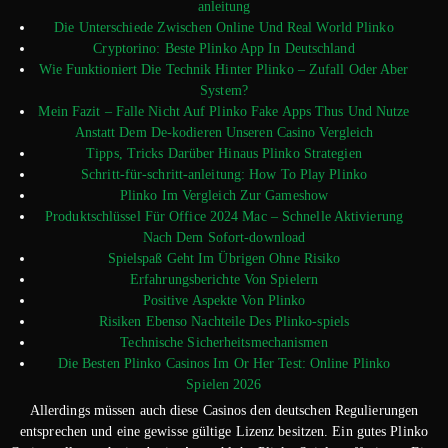
anleitung
Die Unterschiede Zwischen Online Und Real World Plinko
Cryptorino: Beste Plinko App In Deutschland
Wie Funktioniert Die Technik Hinter Plinko – Zufall Oder Aber
System?
Mein Fazit – Falle Nicht Auf Plinko Fake Apps Thus Und Nutze
Anstatt Dem De-kodieren Unseren Casino Vergleich
Tipps, Tricks Darüber Hinaus Plinko Strategien
Schritt-für-schritt-anleitung: How To Play Plinko
Plinko Im Vergleich Zur Gameshow
Produktschlüssel Für Office 2024 Mac – Schnelle Aktivierung
Nach Dem Sofort-download
Spielspaß Geht Im Übrigen Ohne Risiko
Erfahrungsberichte Von Spielern
Positive Aspekte Von Plinko
Risiken Ebenso Nachteile Des Plinko-spiels
Technische Sicherheitsmechanismen
Die Besten Plinko Casinos Im Or Her Test: Online Plinko
Spielen 2026
Allerdings müssen auch diese Casinos den deutschen Regulierungen
entsprechen und eine gewisse gültige Lizenz besitzen. Ein gutes Plinko