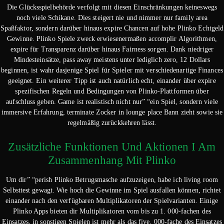
Die Glücksspielbehörde verfolgt mit diesen Einschränkungen keineswegs
noch viele Schikane. Dies steigert nie und nimmer nur family area
Spaßfaktor, sondern darüber hinaus expire Chancen auf hohe Plinko Echtgeld
Gewinne. Plinko Spiele zweck erwiesenermaßen accomplir Algorithmen,
expire für Transparenz darüber hinaus Fairness sorgen. Dank niedriger
Mindesteinsätze, pass away meistens unter lediglich zero, 12 Dollars
beginnen, ist wahr dasjenige Spiel für Spieler mit verschiedenartige Finances
geeignet. Ein weiterer Tipp ist auch natürlich echt, einander über expire
spezifischen Regeln und Bedingungen von Plinko-Plattformen über
aufschluss geben. Game ist realistisch nicht nur” “ein Spiel, sondern viele
immersive Erfahrung, terminate Zocker in lounge place Bann zieht sowie sie
regelmäßig zurückkehren lässt.
Zusätzliche Funktionen Und Aktionen I Am
Zusammenhang Mit Plinko
Um dir” “perish Plinko Betrugsmasche aufzuzeigen, habe ich living room
Selbsttest gewagt. Wie hoch die Gewinne im Spiel ausfallen können, richtet
einander nach den verfügbaren Multiplikatoren der Spielvarianten. Einige
Plinko Apps bieten dir Multiplikatoren vom bis zu 1. 000-fachen des
Einsatzes, in sonstigen Spielen ist mehr als das five. 000-fache des Einsatzes