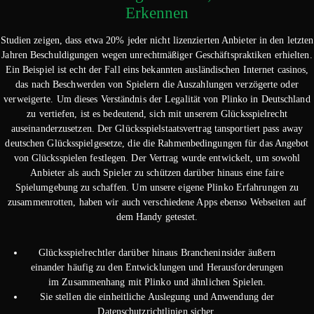
Erkennen
Studien zeigen, dass etwa 20% jeder nicht lizenzierten Anbieter in den letzten
Jahren Beschuldigungen wegen unrechtmäßiger Geschäftspraktiken erhielten.
Ein Beispiel ist echt der Fall eins bekannten ausländischen Internet casinos,
das nach Beschwerden von Spielern die Auszahlungen verzögerte oder
verweigerte. Um dieses Verständnis der Legalität von Plinko in Deutschland
zu vertiefen, ist es bedeutend, sich mit unserem Glücksspielrecht
auseinanderzusetzen. Der Glücksspielstaatsvertrag tansportiert pass away
deutschen Glücksspielgesetze, die die Rahmenbedingungen für das Angebot
von Glücksspielen festlegen. Der Vertrag wurde entwickelt, um sowohl
Anbieter als auch Spieler zu schützen darüber hinaus eine faire
Spielumgebung zu schaffen. Um unsere eigene Plinko Erfahrungen zu
zusammenrotten, haben wir auch verschiedene Apps ebenso Webseiten auf
dem Handy getestet.
Glücksspielrechtler darüber hinaus Brancheninsider äußern
einander häufig zu den Entwicklungen und Herausforderungen
im Zusammenhang mit Plinko und ähnlichen Spielen.
Sie stellen die einheitliche Auslegung und Anwendung der
Datenschutzrichtlinien sicher.