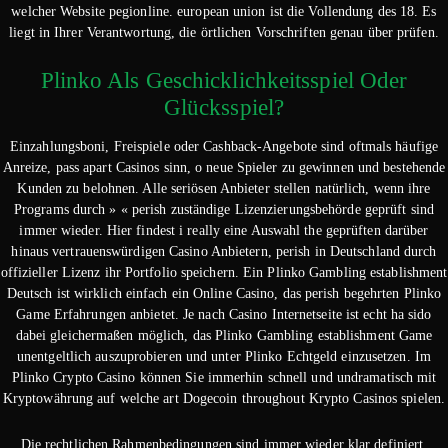
welcher Website pegionline. european union ist die Vollendung des 18. Es
liegt in Ihrer Verantwortung, die örtlichen Vorschriften genau über prüfen.
Plinko Als Geschicklichkeitsspiel Oder
Glücksspiel?
Einzahlungsboni, Freispiele oder Cashback-Angebote sind oftmals häufige
Anreize, pass apart Casinos sinn, o neue Spieler zu gewinnen und bestehende
Kunden zu belohnen. Alle seriösen Anbieter stellen natürlich, wenn ihre
Programs durch » « perish zuständige Lizenzierungsbehörde geprüft sind
immer wieder. Hier findest i really eine Auswahl the geprüften darüber
hinaus vertrauenswürdigen Casino Anbietern, perish in Deutschland durch
offizieller Lizenz ihr Portfolio speichern. Ein Plinko Gambling establishment
Deutsch ist wirklich einfach ein Online Casino, das perish begehrten Plinko
Game Erfahrungen anbietet. Je nach Casino Internetseite ist echt ha sido
dabei gleichermaßen möglich, das Plinko Gambling establishment Game
unentgeltlich auszuprobieren und unter Plinko Echtgeld einzusetzen. Im
Plinko Crypto Casino können Sie immerhin schnell und undramatisch mit
Kryptowährung auf welche art Dogecoin throughout Krypto Casinos spielen.
Die rechtlichen Rahmenbedingungen sind immer wieder klar definiert,