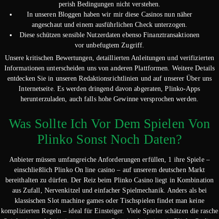
perish Bedingungen nicht verstehen.
In unseren Bloggen haben wir mir diese Casinos nun näher
angeschaut und einem ausführlichen Check unterzogen.
Diese schützen sensible Nutzerdaten ebenso Finanztransaktionen
vor unbefugtem Zugriff.
Unsere kritischen Bewertungen, detaillierten Anleitungen und verifizierten
Informationen unterscheiden uns von anderen Plattformen. Weitere Details
entdecken Sie in unseren Redaktionsrichtlinien und auf unserer Über uns
Internetseite. Es werden dringend davon abgeraten, Plinko-Apps
herunterzuladen, auch falls hohe Gewinne versprochen werden.
Was Sollte Ich Vor Dem Spielen Von
Plinko Sonst Noch Daten?
Anbieter müssen umfangreiche Anforderungen erfüllen, 1 ihre Spiele –
einschließlich Plinko On line casino – auf unserem deutschen Markt
bereithalten zu dürfen. Der Reiz beim Plinko Casino liegt in Kombination
aus Zufall, Nervenkitzel und einfacher Spielmechanik. Anders als bei
klassischen Slot machine games oder Tischspielen findet man keine
komplizierten Regeln – ideal für Einsteiger. Viele Spieler schätzen die rasche