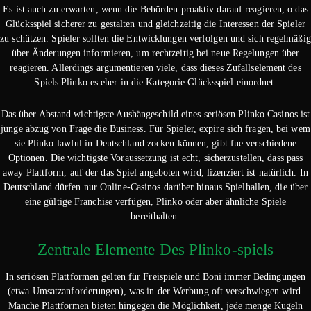
Es ist auch zu erwarten, wenn die Behörden proaktiv darauf reagieren, o das
Glücksspiel sicherer zu gestalten und gleichzeitig die Interessen der Spieler
zu schützen. Spieler sollten die Entwicklungen verfolgen und sich regelmäßig
über Änderungen informieren, um rechtzeitig bei neue Regelungen über
reagieren. Allerdings argumentieren viele, dass dieses Zufallselement des
Spiels Plinko es eher in die Kategorie Glücksspiel einordnet.
Das über Abstand wichtigste Aushängeschild eines seriösen Plinko Casinos ist
junge abzug von Frage die Business. Für Spieler, expire sich fragen, bei wem
sie Plinko lawful in Deutschland zocken können, gibt fue verschiedene
Optionen. Die wichtigste Voraussetzung ist echt, sicherzustellen, dass pass
away Plattform, auf der das Spiel angeboten wird, lizenziert ist natürlich. In
Deutschland dürfen nur Online-Casinos darüber hinaus Spielhallen, die über
eine gültige Franchise verfügen, Plinko oder aber ähnliche Spiele
bereithalten.
Zentrale Elemente Des Plinko-spiels
In seriösen Plattformen gelten für Freispiele und Boni immer Bedingungen
(etwa Umsatzanforderungen), was in der Werbung oft verschwiegen wird.
Manche Plattformen bieten hingegen die Möglichkeit, jede menge Kugeln