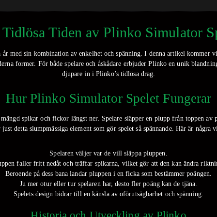
Tidlösa Tiden av Plinko Simulator S
 år med sin kombination av enkelhet och spänning. I denna artikel kommer vi att
oderna former. För både spelare och åskådare erbjuder Plinko en unik blandnin
djupare in i Plinko’s tidlösa drag.
Hur Plinko Simulator Spelet Fungerar
n mängd spikar och fickor längst ner. Spelare släpper en plupp från toppen av p
r just detta slumpmässiga element som gör spelet så spännande. Här är några v
Spelaren väljer var de vill släppa pluppen.
uppen faller fritt nedåt och träffar spikarna, vilket gör att den kan ändra riktni
Beroende på dess bana landar pluppen i en ficka som bestämmer poängen.
Ju mer otur eller tur spelaren har, desto fler poäng kan de tjäna.
Spelets design bidrar till en känsla av oförutsägbarhet och spänning.
Historia och Utveckling av Plinko