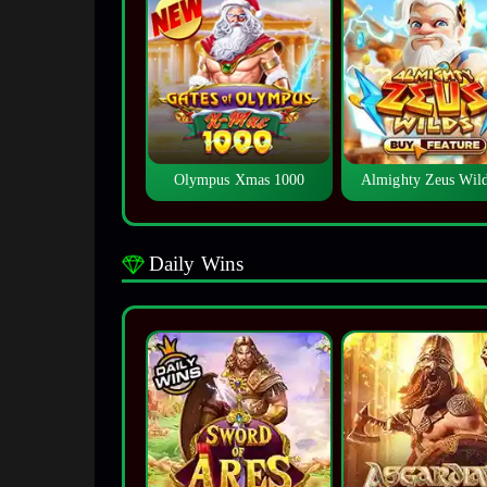
Olympus Xmas 1000
Almighty Zeus Wi
Daily Wins