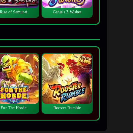
Rise of Samurai
Genie's 3 Wishes
For The Horde
Rooster Rumble