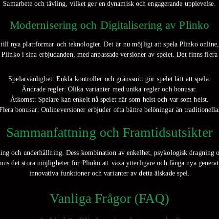
Samarbete och tävling, vilket ger en dynamisk och engagerande upplevelse.
Modernisering och Digitalisering av Plinko
till nya plattformar och teknologier. Det är nu möjligt att spela Plinko online
 Plinko i sina erbjudanden, med anpassade versioner av spelet. Det finns fler
Spelarvänlighet: Enkla kontroller och gränssnitt gör spelet lätt att spela.
Ändrade regler: Olika varianter med unika regler och bonusar.
Åtkomst: Spelare kan enkelt nå spelet när som helst och var som helst.
Flera bonusar: Onlineversioner erbjuder ofta bättre belöningar än traditionella
Sammanfattning och Framtidsutsikter
nning och underhållning. Dess kombination av enkelhet, psykologisk dragning o
inns det stora möjligheter för Plinko att växa ytterligare och fånga nya generat
innovativa funktioner och varianter av detta älskade spel.
Vanliga Frågor (FAQ)