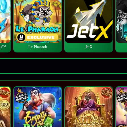
lds™
Le Pharaoh
JetX