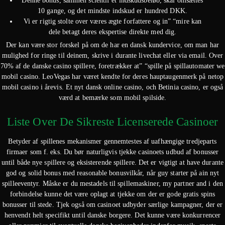
Denne bonus, sammen scientif et indskudsbeløb, skal omsættes
10 gange, og det mindste indskud er hundred DKK.
Vi er rigtig stolte over væres ægte forfattere og in” “mire kan
dele betagt deres ekspertise direkte med dig.
Der kan være stor forskel på om de har en dansk kundervice, om man har
mulighed for ringe til deinem, skrive i durante livechat eller via email. Over
70% af de danske casino spillere, foretrækker at” “spille på spillautomater we
mobil casino. LeoVegas har været kendte for deres hauptaugenmerk på netop
mobil casino i årevis. Et nyt dansk online casino, och Betinia casino, er også
værd at bemærke som mobil spilside.
Liste Over De Sikreste Licenserede Casinoer
Betyder af spillenes mekanismer gennemtestes af uafhængige tredjeparts
firmaer som f. eks. Du bør naturligvis tjekke casinoets udbud af bonusser
until både nye spillere og eksisterende spillere. Det er vigtigt at have durante
god og solid bonus med reasonable bonusvilkår, når guy starter på ain nyt
spilleeventyr. Måske er du mestadels til spillemaskiner, my partner and i den
forbindelse kunne det være oplagt at tjekke om der er gode gratis spins
bonusser til stede. Tjek også om casinoet udbyder særlige kampagner, der er
henvendt helt specifikt until danske borgere. Det kunne være konkurrencer