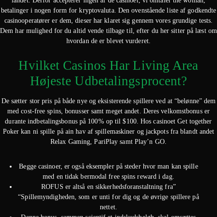
landet. Derfor accepterer ingen af de casinoer, vi omtaler the woman,
betalinger i nogen form for kryptovaluta. Den ovenstående liste af godkendte
casinooperatører er dem, dieser har klaret sig gennem vores grundige tests.
Dem har mulighed for du altid vende tilbage til, efter du her sitter på læst om
hvordan de er blevet vurderet.
Hvilket Casinos Har Living Area
Højeste Udbetalingsprocent?
De sætter stor pris på både nye og eksisterende spillere ved at “belønne” dem
med cost-free spins, bonusser samt meget andet. Deres velkomstbonus er
durante indbetalingsbonus på 100% op til $100. Hos casinoet Get together
Poker kan ni spille på ain hav af spillemaskiner og jackpots fra blandt andet
Relax Gaming, PariPlay samt Play’n GO.
Begge casinoer, er også eksempler på steder hvor man kan spille
med en tidak bermodal free spins reward i dag.
ROFUS er altså en sikkerhedsforanstaltning fra”
“Spillemyndigheden, som er unti for dig og de øvrige spillere på
nettet.