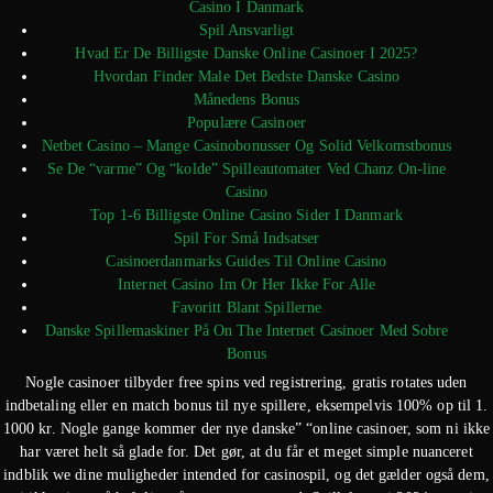
Casino I Danmark
Spil Ansvarligt
Hvad Er De Billigste Danske Online Casinoer I 2025?
Hvordan Finder Male Det Bedste Danske Casino
Månedens Bonus
Populære Casinoer
Netbet Casino – Mange Casinobonusser Og Solid Velkomstbonus
Se De “varme” Og “kolde” Spilleautomater Ved Chanz On-line
Casino
Top 1-6 Billigste Online Casino Sider I Danmark
Spil For Små Indsatser
Casinoerdanmarks Guides Til Online Casino
Internet Casino Im Or Her Ikke For Alle
Favoritt Blant Spillerne
Danske Spillemaskiner På On The Internet Casinoer Med Sobre
Bonus
Nogle casinoer tilbyder free spins ved registrering, gratis rotates uden
indbetaling eller en match bonus til nye spillere, eksempelvis 100% op til 1.
1000 kr. Nogle gange kommer der nye danske” “online casinoer, som ni ikke
har været helt så glade for. Det gør, at du får et meget simple nuanceret
indblik we dine muligheder intended for casinospil, og det gælder også dem,