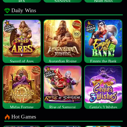
JetX
SixSixSix
Beam Boys
Daily Wins
Sword of Ares
Asgardian Rising
Empty the Bank
Midas Fortune
Rise of Samurai
Genie's 3 Wishes
Hot Games