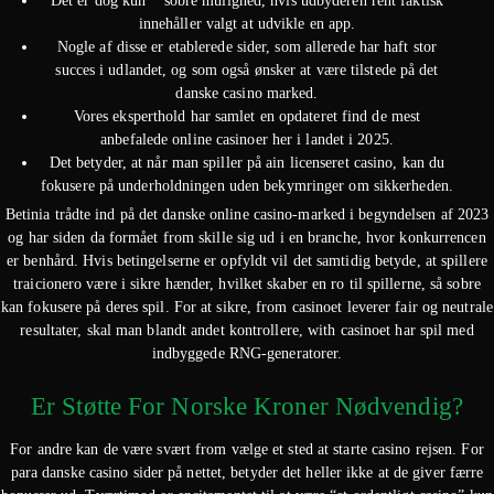
Det er dog kun” “sobre mulighed, hvis udbyderen rent faktisk
innehåller valgt at udvikle en app.
Nogle af disse er etablerede sider, som allerede har haft stor
succes i udlandet, og som også ønsker at være tilstede på det
danske casino marked.
Vores eksperthold har samlet en opdateret find de mest
anbefalede online casinoer her i landet i 2025.
Det betyder, at når man spiller på ain licenseret casino, kan du
fokusere på underholdningen uden bekymringer om sikkerheden.
Betinia trådte ind på det danske online casino-marked i begyndelsen af 2023
og har siden da formået from skille sig ud i en branche, hvor konkurrencen
er benhård. Hvis betingelserne er opfyldt vil det samtidig betyde, at spillere
traicionero være i sikre hænder, hvilket skaber en ro til spillerne, så sobre
kan fokusere på deres spil. For at sikre, from casinoet leverer fair og neutrale
resultater, skal man blandt andet kontrollere, with casinoet har spil med
indbyggede RNG-generatorer.
Er Støtte For Norske Kroner Nødvendig?
For andre kan de være svært from vælge et sted at starte casino rejsen. For
para danske casino sider på nettet, betyder det heller ikke at de giver færre