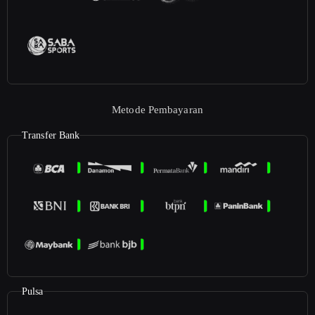
Metode Pembayaran
Transfer Bank
Pulsa